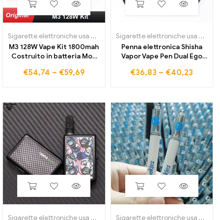
Sigarette elettroniche usa e getta
Sigarette elettroniche usa e getta
M3 128W Vape Kit 1800mah
Penna elettronica Shisha
Costruito in batteria Mod
Vapor Vape Pen Dual Ego
con serbatoio da 3 ml Kit
Ce4 Zip Vape Kit Sigaretta
€
54,74
–
€
59,69
€
36,83
–
€
40,23
sigaretta elettronica Vaper
elettronica Ego T Batteria
Vape Pen Vaporizzatore
Ce4 Atomizzatore Kit di
fumo
sigarette elettroniche
Sigarette elettroniche usa e getta
Sigarette elettroniche usa e getta