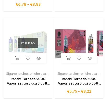
usa e getta ad alte
con 15.000 boccate e
€
6,78
-
€
8,83
prestazioni e dal gusto
display di controllo
intenso
digitale
ESAURITO
Sigarette elettroniche usa e getta
,
Sigarette elettroniche usa e get
Sigarette elettroniche usa e getta
RandM Tornado 9000
RandM Tornado 7000
Vaporizzatore usa e getta
Vaporizzatore usa e getta
9000 sbuffi
7000 sbuffi
€
5,75
-
€
8,22