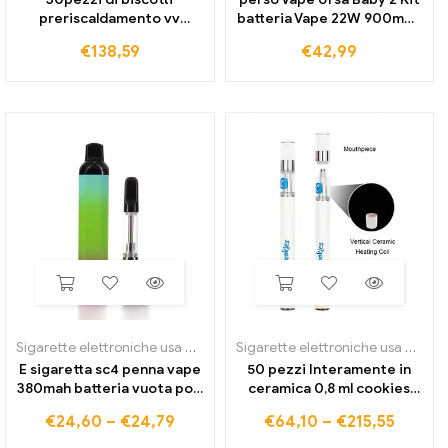
preriscaldamento vv
batteria Vape 22W 900mAh
cartoon 900mah batteria
2,5 ml Cartuccia Ursa Pod
€
138,59
€
42,99
regolabile a tensione
0.6/0,8 Vaporizzatore per
inferiore caricatore USB
sigaretta elettronica Ohm
penna vape per cartuccia
una casella di
visualizzazione
Sigarette elettroniche usa e getta
Sigarette elettroniche usa e getta
E sigaretta sc4 penna vape
50 pezzi Interamente in
380mah batteria vuota pod
ceramica 0,8 ml cookies
vape starter kit Porta di
320mah batteria vape
€
24,60
–
€
24,79
€
64,10
–
€
215,55
ricarica USB per filo
penna ricaricabile kit di
cartucce di olio denso
avviamento per sigarette