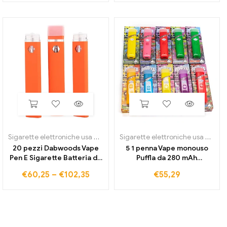
carrello
con cartucce
vaporizzatore ad olio
denso
Sigarette elettroniche usa e getta
Sigarette elettroniche usa e getta
20 pezzi Dabwoods Vape
5 1 penna Vape monouso
Pen E Sigarette Batteria da
Puffla da 280 mAh
280 mAh Starter Kit per
ricaricabile 2,0
€
60,25
–
€
102,35
€
55,29
sigaretta elettronica 1,0 ml
Vaporizzatore per
cartucce di vapori pod olio
sigarette elettroniche con
denso osano
bobina in ceramica e cialde
vuote da ml per olio denso