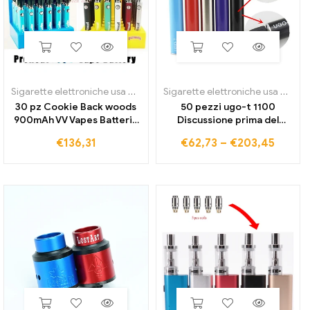
Sigarette elettroniche usa e getta
Sigarette elettroniche usa e getta
30 pz Cookie Back woods
50 pezzi ugo-t 1100
900mAh VV Vapes Batterie
Discussione prima del
tensione di
riscaldamento Batteria mah
€
136,31
€
62,73
–
€
203,45
preriscaldamento
Sigarette elettroniche Vape
regolabile con caricatore
Micro USB Passth ruvida
USB adatto al serbatoio di
Evod Ego T Batteria per
cartucce di olio denso
serbatoio Ce4 MT3