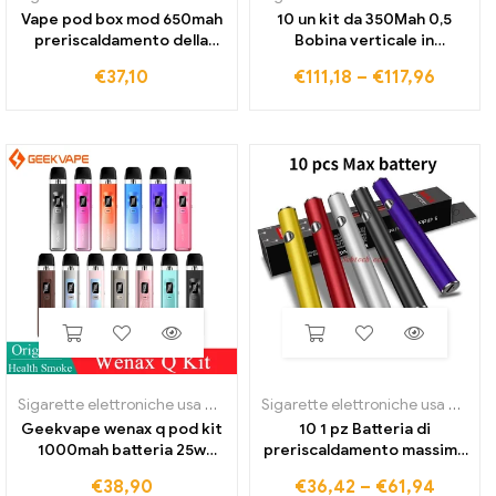
Vape pod box mod 650mah
10 un kit da 350Mah 0,5
preriscaldamento della
Bobina verticale in
batteria mod vv vape a
ceramica con penna E-cig
€
37,10
€
111,18
–
€
117,96
tensione variabile con
Vape CBD ML con biscotti
adattatore magnetico per
Vendita all'ingrosso
carrello con cartucce
leggera
filettate
Sigarette elettroniche usa e getta
Sigarette elettroniche usa e getta
Geekvape wenax q pod kit
10 1 pz Batteria di
1000mah batteria 25w
preriscaldamento massima
vape 2ml riempimento
380 mAh Penna Vape a
€
38,90
€
36,42
–
€
61,94
superiore vaporizzatore
tensione variabile con