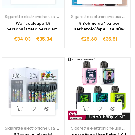
Sigarette elettroniche usa e getta
Sigarette elettroniche usa e getta
Wolfcoolvape 1,5
5 Bobine da 1 pz per
personalizzato perso arte
serbatoio Vape Lite 40w
goon v5.0 rda vape 24mm
0,5 ohm sostituzione kit di
€
34,03
–
€
35,34
€
25,68
–
€
35,51
rda atomizzatore
avvio bobine testa di
ricostruire bar gocciolante
sigaretta elettronica nuclei
serbatoio atomizzatore
atomizzatore vaper
con penna bf
Sigarette elettroniche usa e getta
Sigarette elettroniche usa e getta
30pezzi di biscotti
perso Vape Ursa Baby 2 Kit