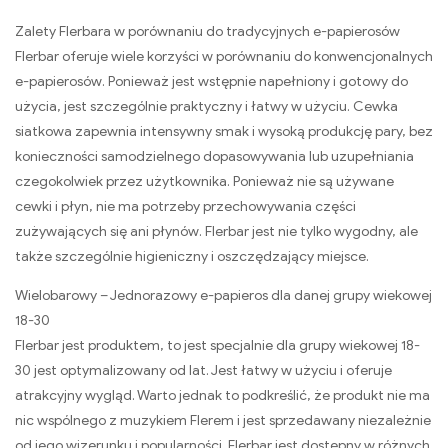
Zalety Flerbara w porównaniu do tradycyjnych e-papierosów
Flerbar oferuje wiele korzyści w porównaniu do konwencjonalnych
e-papierosów. Ponieważ jest wstępnie napełniony i gotowy do
użycia, jest szczególnie praktyczny i łatwy w użyciu. Cewka
siatkowa zapewnia intensywny smak i wysoką produkcję pary, bez
konieczności samodzielnego dopasowywania lub uzupełniania
czegokolwiek przez użytkownika. Ponieważ nie są używane
cewki i płyn, nie ma potrzeby przechowywania części
zużywających się ani płynów. Flerbar jest nie tylko wygodny, ale
także szczególnie higieniczny i oszczędzający miejsce.
Wielobarowy – Jednorazowy e-papieros dla danej grupy wiekowej
18-30
Flerbar jest produktem, to jest specjalnie dla grupy wiekowej 18-
30 jest optymalizowany od lat. Jest łatwy w użyciu i oferuje
atrakcyjny wygląd. Warto jednak to podkreślić, że produkt nie ma
nic wspólnego z muzykiem Flerem i jest sprzedawany niezależnie
od jego wizerunku i popularności. Flerbar jest dostępny w różnych