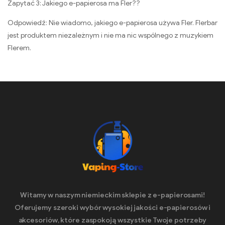
Zapytać 3: Jakiego e-papierosa ma Fler??
Odpowiedź: Nie wiadomo, jakiego e-papierosa używa Fler. Flerbar
jest produktem niezależnym i nie ma nic wspólnego z muzykiem
Flerem.
Witamy w naszym niemieckim sklepie z e-papierosami!
Oferujemy szeroki wybór wysokiej jakości e-papierosów i
akcesoriów, które zaspokoją wszystkie Twoje potrzeby