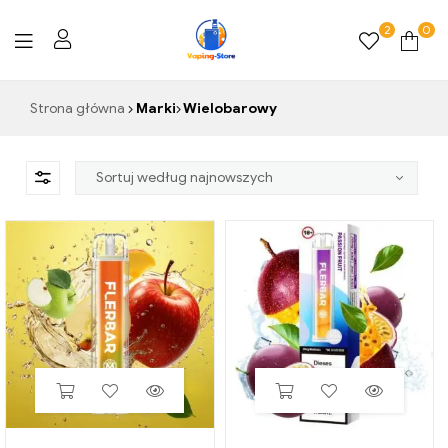
2
0
Vaping-
Strona główna
Marki
Wielobarowy
Store.de