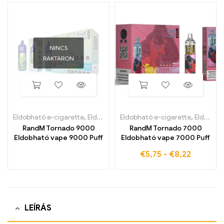
NINCS
RAKTÁRON
Eldobható e-cigaretta
,
Eldobható e-cigaretta Belgiumban
Eldobható e-cigaretta
,
Eldobható e-cigaretta Belgiumban
,
Eldobh
RandM Tornado 9000
RandM Tornado 7000
Eldobható vape 9000 Puff
Eldobható vape 7000 Puff
€
5,75
-
€
8,22
LEÍRÁS