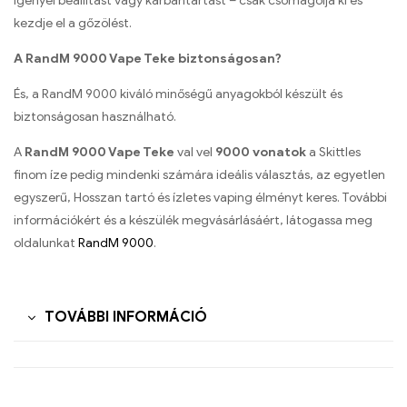
igényel beállítást vagy karbantartást – csak csomagolja ki és
kezdje el a gőzölést.
A RandM 9000 Vape Teke biztonságosan?
És, a RandM 9000 kiváló minőségű anyagokból készült és
biztonságosan használható.
A
RandM 9000 Vape Teke
val vel
9000 vonatok
a Skittles
finom íze pedig mindenki számára ideális választás, az egyetlen
egyszerű, Hosszan tartó és ízletes vaping élményt keres. További
információkért és a készülék megvásárlásáért, látogassa meg
oldalunkat
RandM 9000
.
TOVÁBBI INFORMÁCIÓ