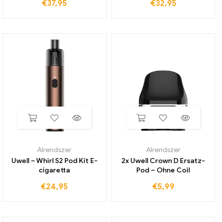
€
37,95
€
32,95
Alrendszer
Alrendszer
Uwell – Whirl S2 Pod Kit E-
2x Uwell Crown D Ersatz-
cigaretta
Pod – Ohne Coil
€
24,95
€
5,99