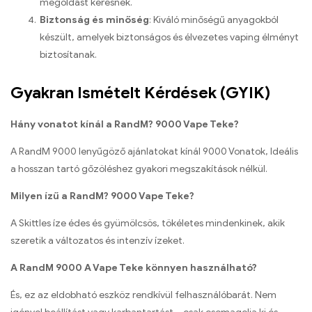
megoldást keresnek.
Biztonság és minőség
: Kiváló minőségű anyagokból
készült, amelyek biztonságos és élvezetes vaping élményt
biztosítanak.
Gyakran Ismételt Kérdések (GYIK)
Hány vonatot kínál a RandM? 9000 Vape Teke?
A RandM 9000 lenyűgöző ajánlatokat kínál 9000 Vonatok, Ideális
a hosszan tartó gőzöléshez gyakori megszakítások nélkül.
Milyen ízű a RandM? 9000 Vape Teke?
A Skittles íze édes és gyümölcsös, tökéletes mindenkinek, akik
szeretik a változatos és intenzív ízeket.
A RandM 9000 A Vape Teke könnyen használható?
És, ez az eldobható eszköz rendkívül felhasználóbarát. Nem