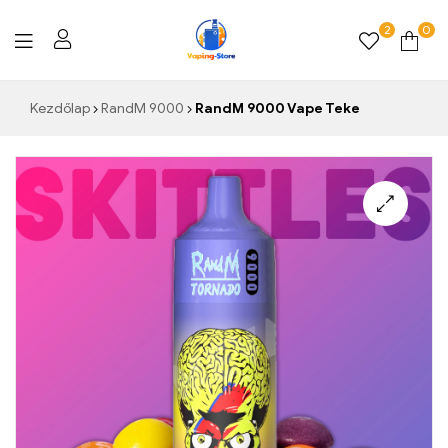
2
0
Vaping-
Kezdőlap
RandM 9000
RandM 9000 Vape Teke
Store.de