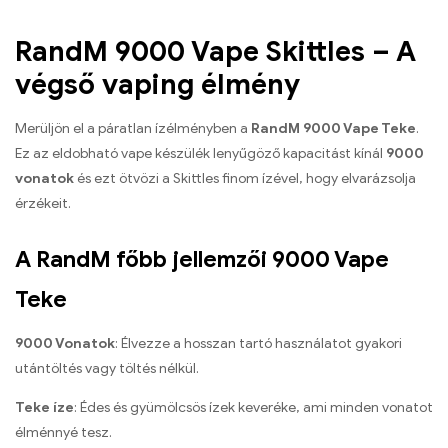
RandM 9000 Vape Skittles – A
végső vaping élmény
Merüljön el a páratlan ízélményben a
RandM 9000 Vape Teke
.
Ez az eldobható vape készülék lenyűgöző kapacitást kínál
9000
vonatok
és ezt ötvözi a Skittles finom ízével, hogy elvarázsolja
érzékeit.
A RandM főbb jellemzői 9000 Vape
Teke
9000 Vonatok
: Élvezze a hosszan tartó használatot gyakori
utántöltés vagy töltés nélkül.
Teke íze
: Édes és gyümölcsös ízek keveréke, ami minden vonatot
élménnyé tesz.