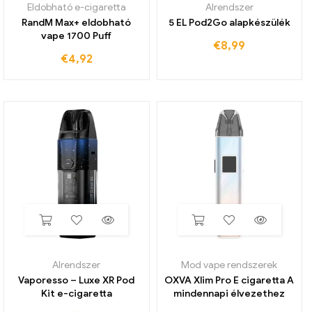
Eldobható e-cigaretta
Alrendszer
RandM Max+ eldobható
5 EL Pod2Go alapkészülék
vape 1700 Puff
€
8,99
€
4,92
Alrendszer
Mod vape rendszerek
Vaporesso – Luxe XR Pod
OXVA Xlim Pro E cigaretta A
Kit e-cigaretta
mindennapi élvezethez