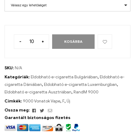
Válassz egy lehetőséget
-
+
KOSÁRBA
SKU:
N/A
Kategóriák:
Eldobható e-cigaretta Bulgáriában
,
Eldobható e-
cigaretta Dániában
,
Eldobható e-cigaretta Luxemburgban
,
Eldobható e-cigaretta Ausztriában
,
RandM 9000
Címkék:
9000 Vonatok Vape
,
F
,
Új
Facebook
Twitter
Email
Ossza meg:
Garantált biztonságos fizetés