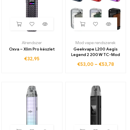
Alrendszer
Mod vape rendszerek
Oxva – Xlim Pro készlet
Geekvape L200 Aegis
Legend 2 200 W TC-Mod
€
32,95
€
53,00
–
€
53,78