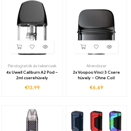
Párologtatók és tekercsek
Alrendszer
4x Uwell Caliburn A2 Pod –
2x Voopoo Vinci 3 Csere
2ml cserehüvely
hüvely – Ohne Coil
€
13,99
€
6,49