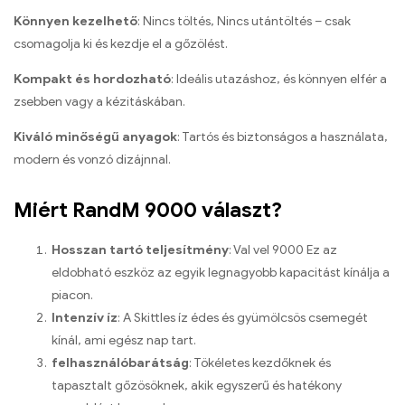
Könnyen kezelhető
: Nincs töltés, Nincs utántöltés – csak
csomagolja ki és kezdje el a gőzölést.
Kompakt és hordozható
: Ideális utazáshoz, és könnyen elfér a
zsebben vagy a kézitáskában.
Kiváló minőségű anyagok
: Tartós és biztonságos a használata,
modern és vonzó dizájnnal.
Miért RandM 9000 választ?
Hosszan tartó teljesítmény
: Val vel 9000 Ez az
eldobható eszköz az egyik legnagyobb kapacitást kínálja a
piacon.
Intenzív íz
: A Skittles íz édes és gyümölcsös csemegét
kínál, ami egész nap tart.
felhasználóbarátság
: Tökéletes kezdőknek és
tapasztalt gőzösöknek, akik egyszerű és hatékony