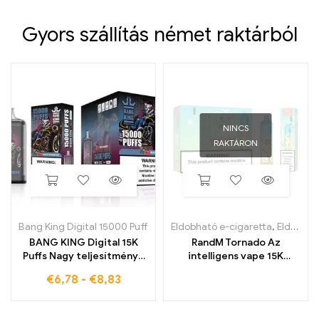
Gyors szállítás német raktárból
NINCS
RAKTÁRON
Bang King Digital 15000 Puff
Eldobható e-cigaretta
,
Eldobható e-cigaretta Belgiumban
BANG KING Digital 15K
RandM Tornado Az
Puffs Nagy teljesítményű
intelligens vape 15K
eldobható e-cigaretta
fújással és digitális
€
6,78
-
€
8,83
intenzív ízzel
vezérlő kijelzővel