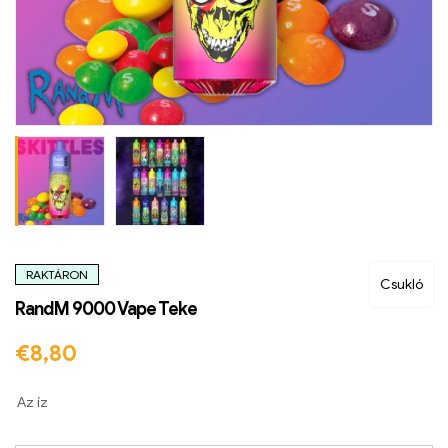
RAKTÁRON
Csukló
RandM 9000 Vape Teke
€
8,80
Az íz