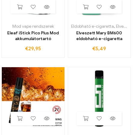
Mod vape rendszerek
Eldobható e-cigaretta
,
Elveszett Mary BM600
Eleaf iStick Pico Plus Mod
Elveszett Mary BM600
akkumulátortartó
eldobható e-cigaretta
€
29,95
€
5,49