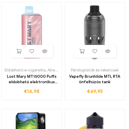
Eldobható e-cigaretta
,
Alrendszer
Párologtatók és tekercsek
Lost Mary MT15000 Puffs
Vapefly Brunhilde MTL RTA
eldobható elektronikus
önfelhúzós tank
cigaretta
€
14,98
€
49,95