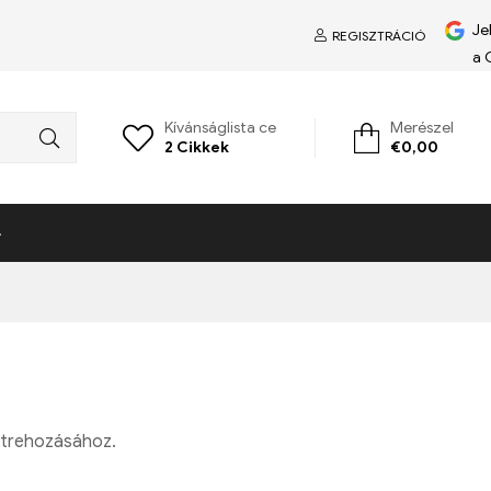
Je
REGISZTRÁCIÓ
a 
Kívánságlista ce
Merészel
2
Cikkek
€
0,00
létrehozásához.