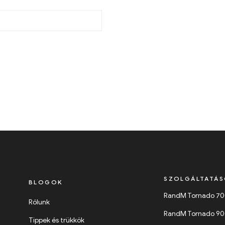
SZOLGÁLTATÁ
BLOGOK
RandM Tornado 7
Rólunk
RandM Tornado 9
Tippek és trükkök