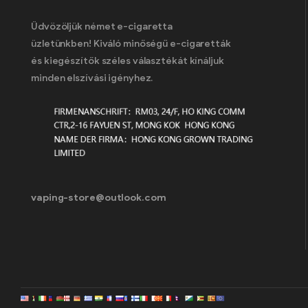
Üdvözöljük német e-cigaretta
üzletünkben! Kiváló minőségű e-cigaretták
és kiegészítők széles választékát kínáljuk
minden elszívási igényhez.
vaping-store@outlook.com