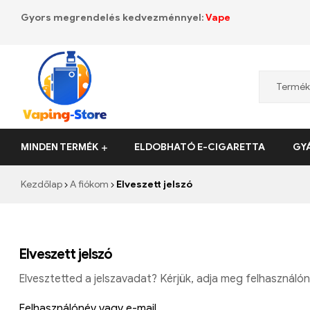
Gyors megrendelés kedvezménnyel:
Vape
Vaping-
MINDEN TERMÉK
ELDOBHATÓ E-CIGARETTA
GY
Store.de
Kezdőlap
A fiókom
Elveszett jelszó
Elveszett jelszó
Elvesztetted a jelszavadat? Kérjük, adja meg felhasználón
Felhasználónév vagy e-mail