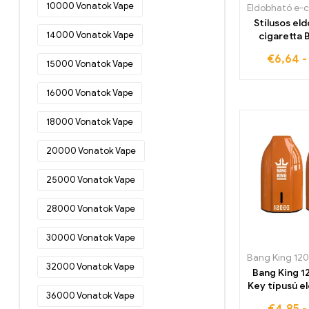
10000 Vonatok Vape
Eldobható e-cigaretta
Stílusos el
Észtországban
(46)
14000 Vonatok Vape
cigaretta 
LED-es fén
Eldobható e-cigaretta
€
6,64
15000 Vonatok Vape
Finnországban
(48)
Eldobható e-cigaretta
16000 Vonatok Vape
Franciaországban
(52)
18000 Vonatok Vape
Eldobható e-cigaretta
Görögországban
(49)
20000 Vonatok Vape
Eldobható e-cigaretta Írországban
(20)
25000 Vonatok Vape
Eldobható e-cigaretta
28000 Vonatok Vape
Olaszországban
(34)
Eldobható e-cigaretta
30000 Vonatok Vape
Horvátországban
(18)
32000 Vonatok Vape
Eldobható e-cigaretta
Bang King 1
Lettországban
(44)
Key típusú e
36000 Vonatok Vape
cigaretta C
Eldobható e-cigaretta Litvániában