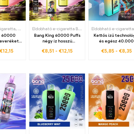
igaretta
,
Eldobható e-cigaretta Németországban
Eldobható e-cigaretta Belgiumban
Eldobható e-cigaretta
,
Eldobható e-cigare
,
Eldobható e-ciga
g 60000
Bang King 60000 Puffs
Kettős ízű technoló
everéket
négy íz hosszú
és egész 40.000
 igényes
tartósságú
Züunce Bangblaz
€
12,15
€
8,51
-
€
12,15
€
5,85
-
€
8,35
számára
változtatható ízek