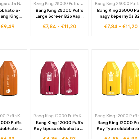
Eldobható e-cigaretta Németországban
,
Eldobható e-cigaretta Finnországban
Bang King 25000 Puffs nagy képernyő B25
,
Eldobható
,
Eld
dobható e-
Bang King 25000 Puffs
Bang King 25000 Pu
Bang King
Large Screen B25 Vape
nagy képernyős B
yhatással
Blueberry Mint Kiváló
eldobható e-cigare
-
€
9,49
€
7,84
-
€
11,20
€
7,84
-
€
11,20
minőségű kidolgozás és
őszibarack mang
páratlan íz az Ön
Tökéletes felfújás
számára
útközben, stílusos 
praktikus
Bang King 12000 Puffs Key Type
,
Eldobható e-cigaretta Finnországban
Bang King 12000 Puffs Key Type
,
Eldobható e-cigaret
,
Eldobható e
2000 Puffs
Bang King 12000 Puffs
Bang King 12000 Pu
ldobható e-
Key típusú eldobható e-
Key Type eldobható
herry Cola
cigaretta Black Dragon
cigaretta Strawber