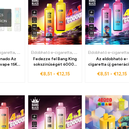
CS
ÁRON
igaretta
,
Eldobható e-cigaretta Belgiumban
Eldobható e-cigaretta
,
Eldobható e-cigaretta Belgi
,
Eldobható e-cigaretta B
Eldobható e-cigaretta
rnado Az
Fedezze fel Bang King
Az eldobható e-
 vape 15K
sokszínűségét 60000
cigaretta új generáci
 digitális
Szívja az eldobható e-
a Bang King 60000 P
€
8,51
-
€
12,15
€
8,51
-
€
12,15
jelzővel
cigit