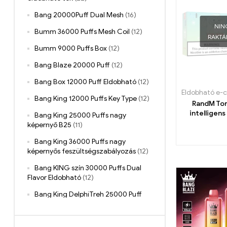
Bang 20000Puff Dual Mesh
(16)
NIN
Bumm 36000 Puffs Mesh Coil
(12)
RAKT
Bumm 9000 Puffs Box
(12)
Bang Blaze 20000 Puff
(12)
Bang Box 12000 Puff Eldobható
(12)
Eldobható e-c
Bang King 12000 Puffs Key Type
(12)
RandM To
intelligens
Bang King 25000 Puffs nagy
fújással és
képernyő B25
(11)
vezérlő ki
Bang King 36000 Puffs nagy
képernyős feszültségszabályozás
(12)
Bang KING szín 30000 Puffs Dual
Flavor Eldobható
(12)
Bang King DelphiTreh 25000 Puff
(11)
Bang King Digital 15000 Puff
(20)