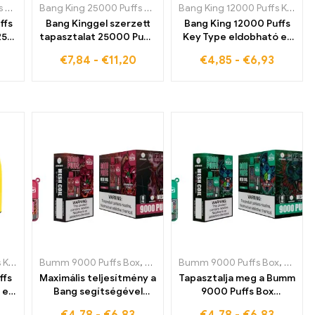
 e-cigaretta
obható e-cigaretta Görögországban
Bang King 25000 Puffs nagy képernyő B25
,
Eldobható e-cigaretta Finnországban
,
Eldobható e-cigaretta Belgiumban
Bang King 25000 Puffs nagy képernyő B25
,
Eldobható e-cigaretta Luxembu
,
,
Eldobható e-ciga
Eldobható e-ciga
,
Eldobható e-
Bang King 12000 Puffs Key Type
ffs
Bang Kinggel szerzett
Bang King 12000 Puffs
25
tapasztalat 25000 Puffs
Key Type eldobható e-
tta
Large Screen B25
cigaretta Kiváló
€
7,84
-
€
11,20
€
4,85
-
€
6,93
ó
eldobható e-cigaretta
minőségű teljesítmény
ok
Strawberry Ice
over 12000 jellemzői és
és
tökéletes élvezet
fantasztikus áfonyás
minden szívásban
szőlő íze
ta Finnországban
-cigaretta Magyarországon
Bang King 12000 Puffs Key Type
Bumm 9000 Puffs Box
,
Eldobható e-cigaretta Finnországban
,
Eldobható e-cigaretta Magyarországon
,
Eldobható e-cigaretta Dániában
Bumm 9000 Puffs Box
,
Eldobható e-cigaret
,
Eldobh
,
Eldo
ffs
Maximális teljesítmény a
Tapasztalja meg a Bumm
 e-
Bang segítségével
9000 Puffs Box
ry
9000 Puffs Box
eldobható e-cigaretta