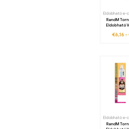
WASPE 8000 PUFFOK
(10)
RandM Tor
Eldobható 
Felfúj
€
6,16
-
citromo
RandM Tor