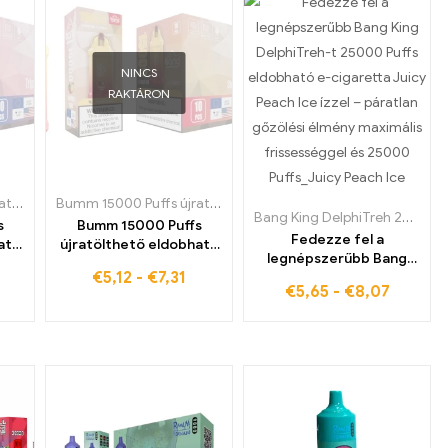
NINCS
RAKTÁRON
ta Finnországban
ható e-cigaretta Németországban
Bumm 15000 Puffs újratölthető eldobható tok
,
Eldobható e-cigaretta Dániában
Bumm 15000 Puffs újratölthető eldobható tok
,
Eldobható e-cigaretta Finnország
,
Eldobható e-c
,
Eldobható e
Bang King DelphiTreh 25000 Puff
s
Bumm 15000 Puffs
Fedezze fel a
ató
újratölthető eldobható
legnépszerűbb Bang
tok eldobható e-
€
5,12
-
€
7,31
King DelphiTreh-t
cigaretta epres mangó -
€
5,65
-
€
8,07
25000 Puffs eldobható
re a
Ideális mindennapi
e-cigaretta Juicy Peach
ing
élvezetekhez,
Ice ízzel – páratlan
ljon
kényelmes és egyszerű
gőzölési élmény
ból
maximális frissességgel
és 25000 Puff