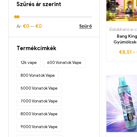
Szűrés ár szerint
Bang King Smart Screen 15000
Pöfékel
(10)
Bang Rocket 18000 Pöfékel
(12)
€0
€0
Szűrő
Ár:
—
Eldobható e-c
Bang Tick Tock 20000 Puff
(12)
Bang Kin
Gyümölcsk
Bang TN12000 Puffs
(12)
Termékcímkék
képez az
€
8,51
-
Bang XXL NT15000 puff
(12)
emberek 
Crystal Bar 600
(20)
12k vape
600 Vonatok Vape
Eldobható e-cigaretta
(437)
800 Vonatok Vape
Eldobható e-cigaretta Belgiumban
5000 Vonatok Vape
(45)
Eldobható e-cigaretta Bulgáriában
7000 Vonatok Vape
(51)
8000 Vonatok Vape
Eldobható e-cigaretta Dániában
(54)
9000 Vonatok Vape
Eldobható e-cigaretta
Németországban
(77)