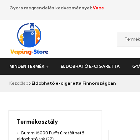
Gyors megrendelés kedvezménnyel:
Vape
Vaping-
MINDEN TERMÉK
ELDOBHATÓ E-CIGARETTA
GY
Store.de
Kezdőlap
Eldobható e-cigaretta Finnországban
Termékosztály
Bumm 15000 Puffs újratölthető
eldobható tok
(22)