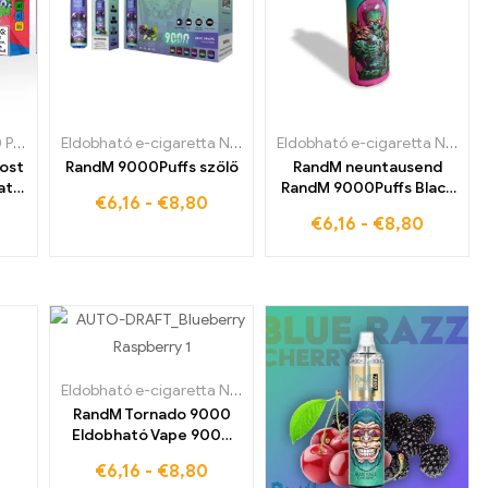
garetta Lettországban
ldobható e-cigaretta Finnországban
Bang KING szín 30000 Puffs Dual Flavor Eldobható
,
Eldobható e-cigaretta Svédországban
,
Eldobható e-cigaretta Finnországban
Eldobható e-cigaretta Németországban
,
Eldobható e-cigare
Eldobható e-cigaretta Németországban
ost
RandM 9000Puffs szőlő
RandM neuntausend
ató
RandM 9000Puffs Black
€
6,16
-
€
8,80
Ice
€
6,16
-
€
8,80
nnye
s
a
ron
Eldobható e-cigaretta Németországban
,
Eldobható e-cigare
RandM Tornado 9000
Eldobható Vape 9000
Puffs Áfonya Málna
€
6,16
-
€
8,80