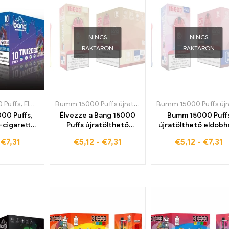
NINCS
NINCS
RAKTÁRON
RAKTÁRON
 Puffs
,
Eldobható e-cigaretta Németországban
Bumm 15000 Puffs újratölthető eldobható tok
,
Eldobható e-cigaret
,
Eldob
00 Puffs,
Élvezze a Bang 15000
Bumm 15000 Puff
-cigaretta,
Puffs újratölthető
újratölthető eldobh
spberry Ice
eldobható tok Az ideális
tok eldobható e-
-
€
7,31
€
5,12
-
€
7,31
€
5,12
-
€
7,31
el a világ
eldobható e-cigaretta
cigaretta hármas
b dohányos
frissítő görögdinnye
bogyós jég - partne
akik valami
jéggel a korlátlan
felejthetetlen vap
t keresnek
élvezetért – rendelje
élményekért, vásáro
meg még ma
közvetlenül a gyár