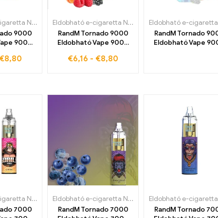
Eldobható e-cigaretta Németországban
,
Eldobható e-cigaretta Észtországban
Eldobható e-cigaretta Németországban
,
Eldobható 
,
Eld
nado 9000
RandM Tornado 9000
RandM Tornado 90
Vape 9000
Eldobható Vape 9000
Eldobható Vape 90
ja a
Felfújja Őszibarack
Puff Mr Blue
€
8,80
€
6,16
-
€
8,80
t&mész
bogyó
Eldobható e-cigaretta Németországban
,
Eldobható e-cigaretta Észtországban
Eldobható e-cigaretta Németországban
,
Eldobható 
,
Eld
nado 7000
RandM Tornado 7000
RandM Tornado 70