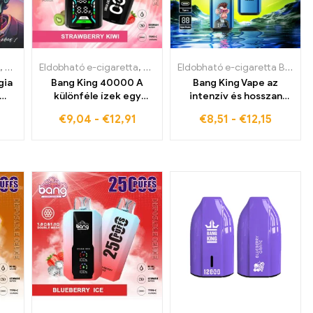
tta Finnországban
retta Bulgáriában
,
Eldobható e-cigaretta Dániában
Eldobható e-cigaretta
,
,
Eldobható e-cigaretta Észtországban
Eldobható e-cigaretta Franciaországban
,
Eldobható e-cigaretta Németország
,
Eldobható e-cigaretta Németorsz
,
Eldobható e-
,
Eldobhat
Eldobható e-cigaretta Belgiumban
gia
Bang King 40000 A
Bang King Vape az
különféle ízek egy
intenzív és hosszan
e
eldobható e-
tartó élvezetért
€
9,04
-
€
12,91
€
8,51
-
€
12,15
cigarettában