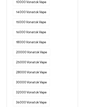
10000 Vonatok Vape
Eldobható e-cigaretta
Észtországban
(46)
14000 Vonatok Vape
Eldobható e-cigaretta
15000 Vonatok Vape
Finnországban
(48)
Eldobható e-cigaretta
16000 Vonatok Vape
Franciaországban
(52)
18000 Vonatok Vape
Eldobható e-cigaretta
Görögországban
(49)
20000 Vonatok Vape
Eldobható e-cigaretta Írországban
(20)
25000 Vonatok Vape
Eldobható e-cigaretta
28000 Vonatok Vape
Olaszországban
(34)
Eldobható e-cigaretta
30000 Vonatok Vape
Horvátországban
(18)
32000 Vonatok Vape
Eldobható e-cigaretta
Lettországban
(44)
36000 Vonatok Vape
Eldobható e-cigaretta Litvániában