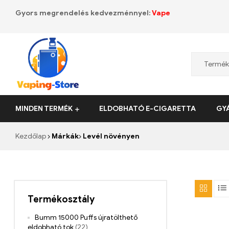
Gyors megrendelés kedvezménnyel:
Vape
Vaping-
MINDEN TERMÉK
ELDOBHATÓ E-CIGARETTA
GY
Store.de
Kezdőlap
Márkák
Levél növényen
Termékosztály
Bumm 15000 Puffs újratölthető
eldobható tok
(22)