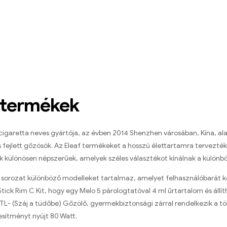
 termékek
cigaretta neves gyártója, az évben 2014 Shenzhen városában, Kína, ala
fejlett gőzösök. Az Eleaf termékeket a hosszú élettartamra tervezték, 
ek különösen népszerűek, amelyek széles választékot kínálnak a különb
k sorozat különböző modelleket tartalmaz, amelyet felhasználóbarát ke
iStick Rim C Kit, hogy egy Melo 5 párologtatóval 4 ml űrtartalom és áll
TL- (Száj a tüdőbe) Gőzölő, gyermekbiztonsági zárral rendelkezik a tö
esítményt nyújt 80 Watt.