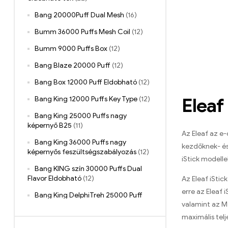
Bang 20000Puff Dual Mesh
(16)
Bumm 36000 Puffs Mesh Coil
(12)
Bumm 9000 Puffs Box
(12)
Bang Blaze 20000 Puff
(12)
Bang Box 12000 Puff Eldobható
(12)
Eleaf
Bang King 12000 Puffs Key Type
(12)
Bang King 25000 Puffs nagy
képernyő B25
(11)
Az Eleaf az e-
Bang King 36000 Puffs nagy
kezdőknek- és 
képernyős feszültségszabályozás
(12)
iStick modell
Bang KING szín 30000 Puffs Dual
Flavor Eldobható
(12)
Az Eleaf iStic
erre az Eleaf 
Bang King DelphiTreh 25000 Puff
valamint az M
(11)
maximális telj
Bang King Digital 15000 Puff
(20)