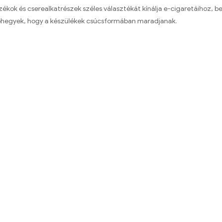
zékok és cserealkatrészek széles választékát kínálja e-cigaretáihoz, b
hegyek, hogy a készülékek csúcsformában maradjanak.