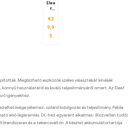
Elea
f
iSti
€
2
ck
Pic
9,9
o
5
Plus
Mo
d
akk
umu
láto
rta
rtó
pították. Megbízható eszközök széles választékát kínálják
könnyű használatáról és kiváló teljesítményéről ismert. Az Eleaf
öző igényekhez.
zelhetősége jellemez, szilárd kidolgozás és teljesítmény. Példa
ítható alsó légáramlás. DL-hez egyaránt alkalmas- (Közvetlen tüdő)
ltőrendszeren és a tekercsváltón. A készlet akkumulátortartója