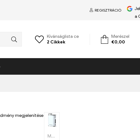
Je
REGISZTRÁCIÓ
a 
Kívánságlista ce
Merészel
2
Cikkek
€
0,00
edmény megjelenítése
Mod vape rendszerek