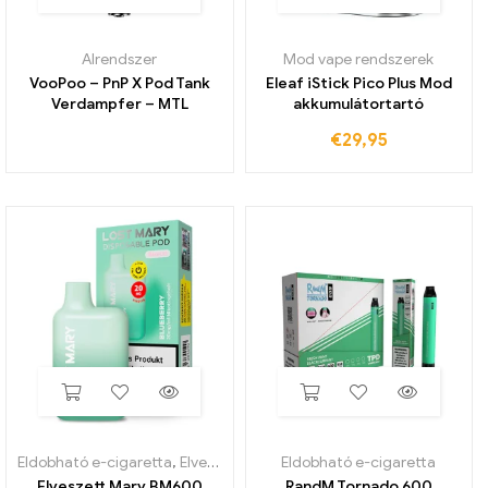
Alrendszer
Mod vape rendszerek
VooPoo – PnP X Pod Tank
Eleaf iStick Pico Plus Mod
Verdampfer – MTL
akkumulátortartó
€
29,95
Eldobható e-cigaretta
,
Elveszett Mary BM600
Eldobható e-cigaretta
Elveszett Mary BM600
RandM Tornado 600