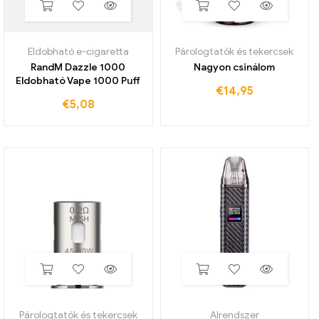
Eldobható e-cigaretta
Párologtatók és tekercsek
RandM Dazzle 1000
Nagyon csinálom
Eldobható Vape 1000 Puff
€
14,95
€
5,08
Párologtatók és tekercsek
Alrendszer