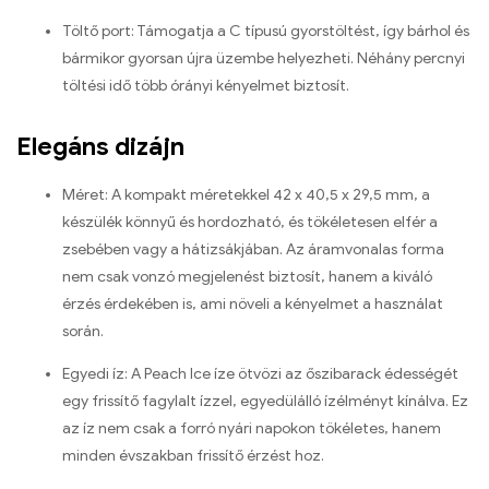
Töltő port: Támogatja a C típusú gyorstöltést, így bárhol és
bármikor gyorsan újra üzembe helyezheti. Néhány percnyi
töltési idő több órányi kényelmet biztosít.
Elegáns dizájn
Méret: A kompakt méretekkel 42 x 40,5 x 29,5 mm, a
készülék könnyű és hordozható, és tökéletesen elfér a
zsebében vagy a hátizsákjában. Az áramvonalas forma
nem csak vonzó megjelenést biztosít, hanem a kiváló
érzés érdekében is, ami növeli a kényelmet a használat
során.
Egyedi íz: A Peach Ice íze ötvözi az őszibarack édességét
egy frissítő fagylalt ízzel, egyedülálló ízélményt kínálva. Ez
az íz nem csak a forró nyári napokon tökéletes, hanem
minden évszakban frissítő érzést hoz.