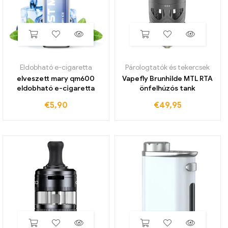
Eldobható e-cigaretta
Párologtatók és tekercsek
elveszett mary qm600
Vapefly Brunhilde MTL RTA
eldobható e-cigaretta
önfelhúzós tank
€
5,90
€
49,95