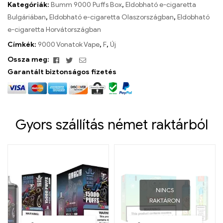
Kategóriák:
Bumm 9000 Puffs Box
,
Eldobható e-cigaretta
Bulgáriában
,
Eldobható e-cigaretta Olaszországban
,
Eldobható
e-cigaretta Horvátországban
Címkék:
9000 Vonatok Vape
,
F
,
Új
Facebook
Twitter
Email
Ossza meg:
Garantált biztonságos fizetés
Gyors szállítás német raktárból
NINCS
RAKTÁRON