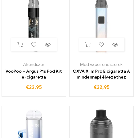
Alrendszer
Mod vape rendszerek
VooPoo – Argus P1s Pod Kit
OXVA Xlim Pro E cigaretta A
e-cigaretta
mindennapi élvezethez
€
22,95
€
32,95