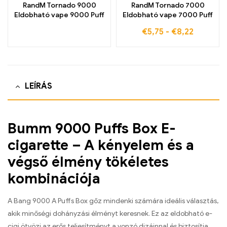
RandM Tornado 9000
RandM Tornado 7000
Eldobható vape 9000 Puff
Eldobható vape 7000 Puff
€
5,75
-
€
8,22
LEÍRÁS
Bumm 9000 Puffs Box E-
cigarette – A kényelem és a
végső élmény tökéletes
kombinációja
A Bang 9000 A Puffs Box gőz mindenki számára ideális választás,
akik minőségi dohányzási élményt keresnek. Ez az eldobható e-
cigi ötvözi az erős teljesítményt a vonzó dizájnnal és biztosítja,