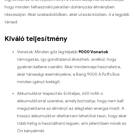
hogy minden felhasználó páratlan dohányzási élményben
részesüljön. Akár szabadidődben, akár utazás közben, ő a legjobb
társad.
Kiváló teljesítmény
Vonatok: Minden gőz legfeljebb
9000 Vonatok
támogatás, így gondtalanul élvezheti, anélkül, hogy
gyakran kellene cserélni. Akár mindennapi használatra,
akár társasági eseményekre, a Bang 9000 A Puffs Box
minden igényt kielégít.
Akkumulátor-kapacitás: Erőteljes, 650 mAh-s
akkumulátorral szerelve, amely biztosítja, hogy nem kell
megszakítania az élményt az elégtelen energia miatt. A
hosszú akkumulátor-élettartam lehetővé teszi, hogy akár
több hétig is használható legyen, ami jelentősen növeli az
Ön kényelmét.