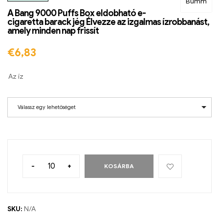
Bumm
A Bang 9000 Puffs Box eldobható e-
cigaretta barack jég Élvezze az izgalmas ízrobbanást,
amely minden nap frissít
€
6,83
Az íz
Válassz egy lehetőséget
-
+
KOSÁRBA
SKU:
N/A