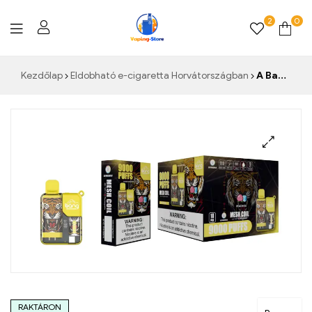
2
0
Vaping-
Kezdőlap
Eldobható e-cigaretta Horvátországban
A Bang 9000 Puffs Box eldobható e-cigaretta barack jég Élvezze az izgalmas ízrobbanást, amely minden nap frissít
Store.de
RAKTÁRON