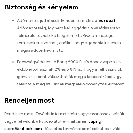
Biztonság és kényelem
Adómentes juttatások: Minden termékre a
európai
Adómentesség, így nem kell aggódnia a vásárlás során
felmerülő további költségek miatt. Kiváló minőségű
termékeket élvezhet, anélkül, hogy aggódnia kellene a
magas adóterhek miatt.
Egészségvédelem: A Bang 9000 Puffs doboz vape stick
eldobható használt 2% és 5% N-só, hogy a felhasználók
igényeik szerint választhatják meg a koncentrációt. Így
találhatja meg az Önnek megfelelő dohányzási élményt.
Rendeljen most
Rendeljen most! További információért vagy vásárláshoz, kérjük
vegye fel velünk a kapcsolatot e-mail címen
vaping-
store@outlook.com
. Részletes termékinformációkat és kiváló