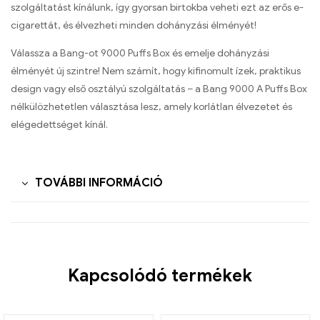
szolgáltatást kínálunk, így gyorsan birtokba veheti ezt az erős e-
cigarettát, és élvezheti minden dohányzási élményét!
Válassza a Bang-ot 9000 Puffs Box és emelje dohányzási
élményét új szintre! Nem számít, hogy kifinomult ízek, praktikus
design vagy első osztályú szolgáltatás – a Bang 9000 A Puffs Box
nélkülözhetetlen választása lesz, amely korlátlan élvezetet és
elégedettséget kínál.
TOVÁBBI INFORMÁCIÓ
Kapcsolódó termékek