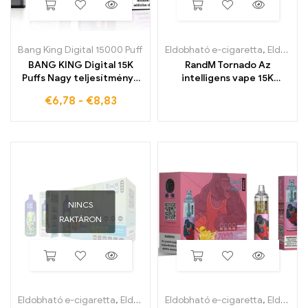
Bang King Digital 15000 Puff
Eldobható e-cigaretta
,
Eldobható e-cigaretta Belgiumban
BANG KING Digital 15K
RandM Tornado Az
Puffs Nagy teljesítményű
intelligens vape 15K
eldobható e-cigaretta
fújással és digitális
€
6,78
-
€
8,83
intenzív ízzel
vezérlő kijelzővel
NINCS
RAKTÁRON
Eldobható e-cigaretta
,
Eldobható e-cigaretta Belgiumban
Eldobható e-cigaretta
,
Eldobható e-cigaretta Belgiumban
,
Eldobh