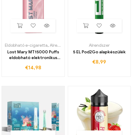
Eldobható e-cigaretta
,
Alrendszer
Alrendszer
Lost Mary MT15000 Puffs
5 EL Pod2Go alapkészülék
eldobható elektronikus
€
8,99
cigaretta
€
14,98