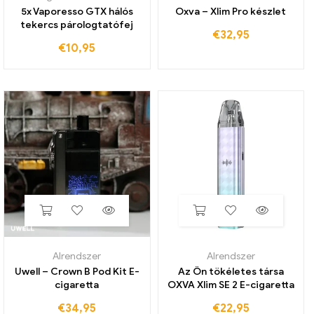
5x Vaporesso GTX hálós
Oxva – Xlim Pro készlet
tekercs párologtatófej
€
32,95
€
10,95
Alrendszer
Alrendszer
Uwell – Crown B Pod Kit E-
Az Ön tökéletes társa
cigaretta
OXVA Xlim SE 2 E-cigaretta
€
34,95
€
22,95