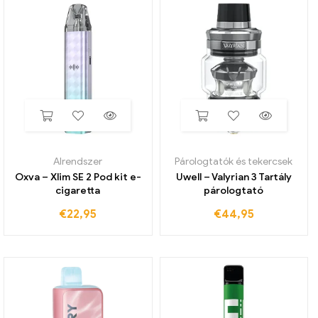
Alrendszer
Párologtatók és tekercsek
Oxva – Xlim SE 2 Pod kit e-
Uwell – Valyrian 3 Tartály
cigaretta
párologtató
€
22,95
€
44,95