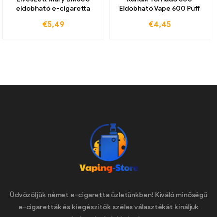
eldobható e-cigaretta
Eldobható Vape 600 Puff
€
5,49
€
4,45
Üdvözöljük német e-cigaretta üzletünkben! Kiváló minőségű
e-cigaretták és kiegészítők széles választékát kínáljuk