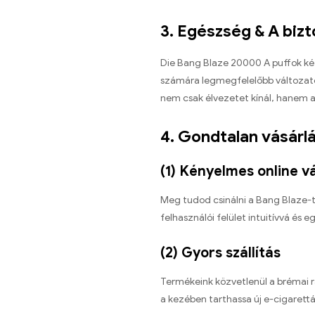
3. Egészség & A biz
Die Bang Blaze 20000 A puffok két
számára legmegfelelőbb változatot
nem csak élvezetet kínál, hanem a
4. Gondtalan vásárl
(1) Kényelmes online v
Meg tudod csinálni a Bang Blaze-t
felhasználói felület intuitívvá és 
(2) Gyors szállítás
Termékeink közvetlenül a brémai r
a kezében tarthassa új e-cigarettá