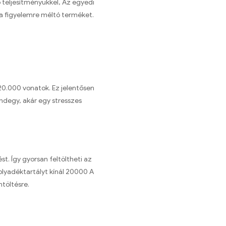
 teljesítményükkel, Az egyedi
 a figyelemre méltó terméket.
0.000 vonatok. Ez jelentősen
indegy, akár egy stresszes
t. Így gyorsan feltöltheti az
olyadéktartályt kínál 20000 A
töltésre.