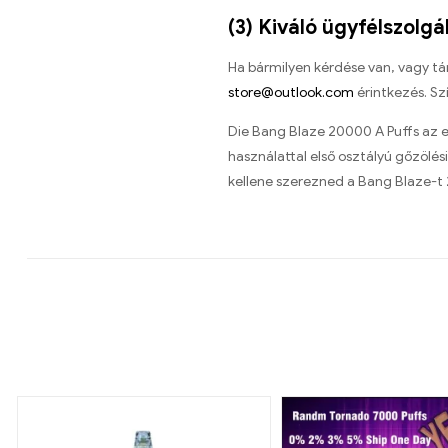
(3) Kiváló ügyfélszolgá
Ha bármilyen kérdése van, vagy tá
store@outlook.com
érintkezés. Sz
Die Bang Blaze 20000 A Puffs az e
használattal első osztályú gőzölé
kellene szerezned a Bang Blaze-t 2