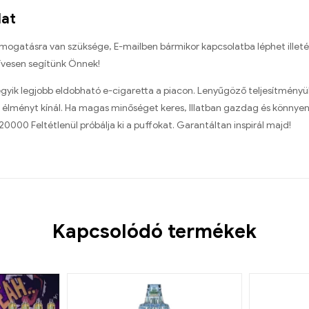
lat
mogatásra van szüksége, E-mailben bármikor kapcsolatba léphet illet
ívesen segítünk Önnek!
gyik legjobb eldobható e-cigaretta a piacon. Lenyűgöző teljesítményük
si élményt kínál. Ha magas minőséget keres, Illatban gazdag és könny
0000 Feltétlenül próbálja ki a puffokat. Garantáltan inspirál majd!
Kapcsolódó termékek