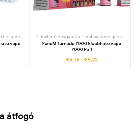
ulgáriában
aretta Belgiumban
,
Eldobható e-cigaretta Dániában
Eldobható e-cigaretta
,
Eldobható e-cigaretta Bulgáriában
,
Eldobható e-cigaretta Belgiumban
,
Eldobható e-cigaretta 
,
Eldobha
ható vape
RandM Tornado 7000 Eldobható vape
7000 Puff
€
5,75
-
€
8,22
a átfogó