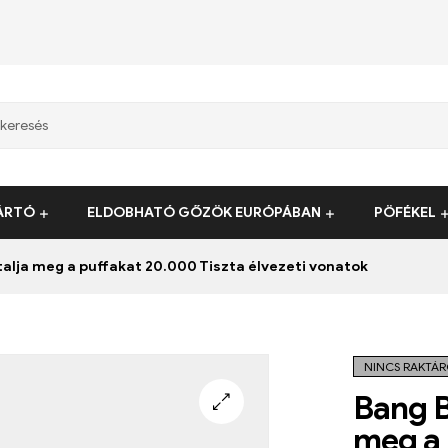
ÁRTÓ
ELDOBHATÓ GŐZÖK EURÓPÁBAN
PÖFÉKEL
lja meg a puffakat 20.000 Tiszta élvezeti vonatok
NINCS RAKTÁ
Bang B
meg a 