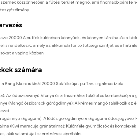
szernek köszönhetően a fűtési terület megnő, ami finomabb párafelhő
letes gőzélmény.
tervezés
laze 20000 A puffok különösen könnyűek, és könnyen tárolhatók a tás
vel is rendelkezik, amely az akkumulátor töltöttségi szintjét és a hátr
ásokat a vaping közben.
zékek számára
a Bang Blaze is kínál 20000 Sokféle újat puffan, izgalmas ízek:
): Az édes-savanyú áfonya és a friss málna tökéletes kombinációja a 
ye (Mangó őszibarack görögdinnye): A krémes mangó találkozik az éde
vezet.
gdinnye rágógumi): A lédús görögdinnye a rágógumi édes jegyével ko
alma (Kiwi maracuja gránátalma): Különféle gyümölcsök és komplexek 
s, akik valami újat szeretnének kipróbálni.