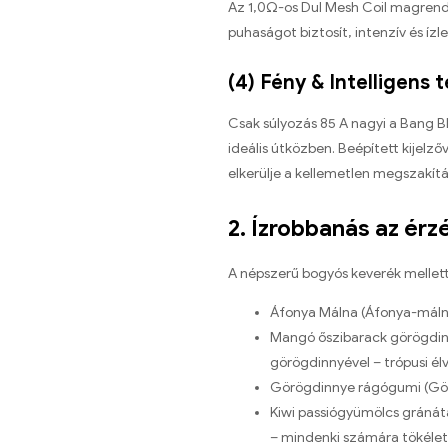
Az 1,0Ω-os Dul Mesh Coil magrend
puhaságot biztosít, intenzív és íz
(4) Fény & Intelligens 
Csak súlyozás 85 A nagyi a Bang B
ideális útközben. Beépített kijelző
elkerülje a kellemetlen megszakít
2. Ízrobbanás az ér
A népszerű bogyós keverék mellett 
Áfonya Málna (Áfonya-málna
Mangó őszibarack görögdinn
görögdinnyével – trópusi él
Görögdinnye rágógumi (Görö
Kiwi passiógyümölcs gránát
– mindenki számára tökélete