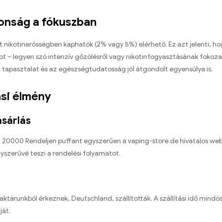
tonság a fókuszban
 nikotinerősségben kaphatók (2% vagy 5%) elérhető. Ez azt jelenti, ho
 – legyen szó intenzív gőzölésről vagy nikotinfogyasztásának fokoza
 tapasztalat és az egészségtudatosság jól átgondolt egyensúlya is.
ási élmény
ásárlás
 20000 Rendeljen puffant egyszerűen a vaping-store.de hivatalos webo
egyszerűvé teszi a rendelési folyamatot.
aktárunkból érkeznek, Deutschland, szállították. A szállítási idő min
ját.