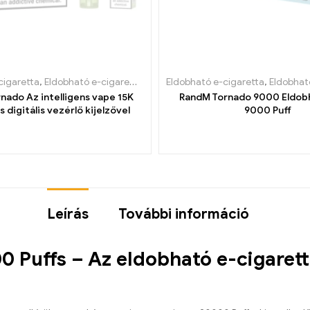
cigaretta
,
Eldobható e-cigaretta Belgiumban
Eldobható e-cigaretta
,
Eldobható e-cigaretta B
,
Eldobható e-cig
nado Az intelligens vape 15K
RandM Tornado 9000 Eldob
s digitális vezérlő kijelzővel
9000 Puff
Leírás
További információ
0 Puffs – Az eldobható e-cigarett