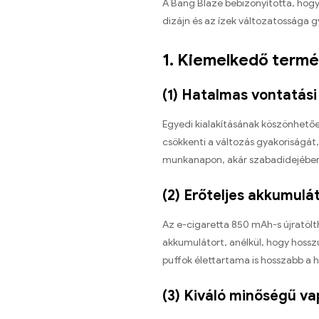
A Bang Blaze bebizonyította, hogy
dizájn és az ízek változatossága 
1. Kiemelkedő termé
(1) Hatalmas vontatási
Egyedi kialakításának köszönhető
csökkenti a változás gyakoriságát,
munkanapon, akár szabadidejében
(2) Erőteljes akkumulá
Az e-cigaretta 850 mAh-s újratölt
akkumulátort, anélkül, hogy hosszú
puffok élettartama is hosszabb a 
(3) Kiváló minőségű va