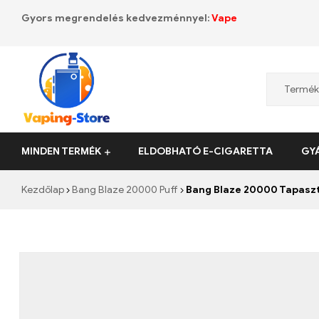
Gyors megrendelés kedvezménnyel:
Vape
Vaping-
MINDEN TERMÉK
ELDOBHATÓ E-CIGARETTA
GY
Store.de
Kezdőlap
Bang Blaze 20000 Puff
Bang Blaze 20000 Tapaszta