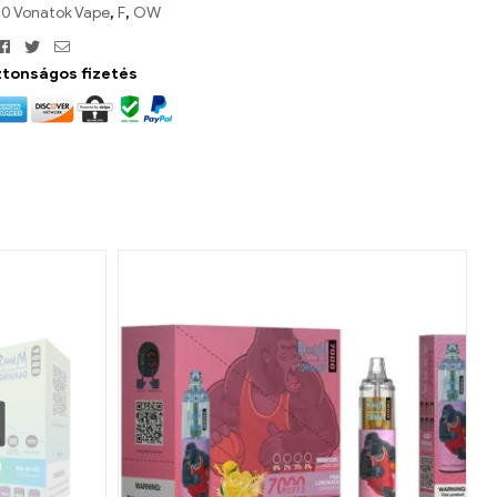
0 Vonatok Vape
,
F
,
OW
Facebook
Twitter
Email
ztonságos fizetés