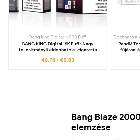
Bang King Digital 15000 Puff
Eldobható e-
BANG KING Digital 15K Puffs Nagy
RandM Tor
teljesítményű eldobható e-cigaretta
fújással é
intenzív ízzel
€
6,78
-
€
8,83
Bang Blaze 2000
elemzése