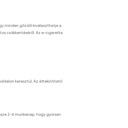
gy minden gőzölő kiválaszthatja a
tos csökkentéséről. Az e-cigaretta
ldalon keresztül. Az áttekinthető
dössze 2-4 munkanap, hogy gyorsan