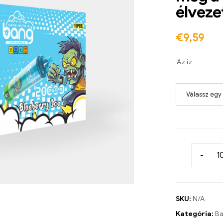
élveze
€
9,59
Az íz
Válassz egy
-
SKU:
N/A
Kategória:
Ba