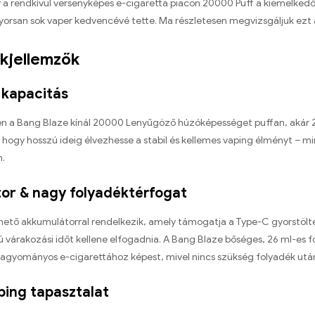
 a rendkívül versenyképes e-cigaretta piacon 20000 Puff a kiemelkedő
gyorsan sok vaper kedvencévé tette. Ma részletesen megvizsgáljuk ezt
kjellemzők
 kapacitás
en a Bang Blaze kínál 20000 Lenyűgöző húzóképességet puffan, akár 2
 hogy hosszú ideig élvezhesse a stabil és kellemes vaping élményt – m
.
tor & nagy folyadéktérfogat
hető akkumulátorral rendelkezik, amely támogatja a Type-C gyorstöltés
 várakozási időt kellene elfogadnia. A Bang Blaze bőséges, 26 ml-es f
hagyományos e-cigarettához képest, mivel nincs szükség folyadék után
ping tapasztalat