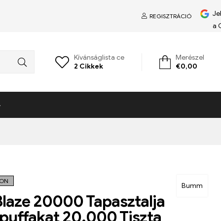
Je
REGISZTRÁCIÓ
a 
Kívánságlista ce
Merészel
2
Cikkek
€
0,00
RON
Bumm
laze 20000 Tapasztalja
puffakat 20.000 Tiszta