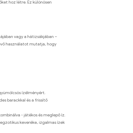
ket hoz létre. Ez különösen
kájában vagy a hátizsákjában –
alévő használatot mutatja, hogy
gyümölcsös ízélményért.
s barackkal és a frissítő
mbinálva - játékos és meglepő íz.
egzotikus keveréke, izgalmas ízek