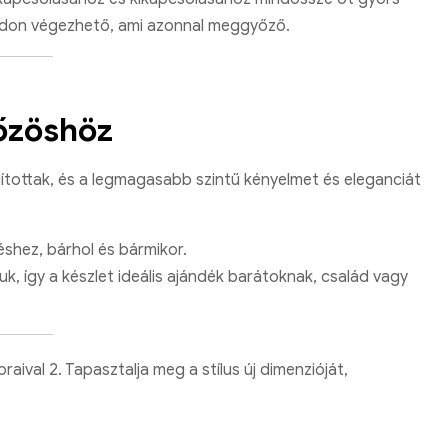
módon végezhető, ami azonnal meggyőző.
gőzöshöz
tottak, és a legmagasabb szintű kényelmet és eleganciát
éshez, bárhol és bármikor.
k, így a készlet ideális ajándék barátoknak, család vagy
ival 2. Tapasztalja meg a stílus új dimenzióját,