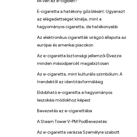
Mi van az e-cigiben?
E-cigaretta a hatékony gőzölésért: Ugyanazt
az elégedettséget kínálja, mint a
hagyományos cigaretta, de hatékonyabb
Az elektronikus cigaretták virágzó állapota az
európai és amerikai piacokon
Az e-cigaretta biztonsági jellemzői Élvezze
minden másodpercét magabiztosan
Az e-cigaretta, mint kulturális szimbólum: A
trendektől az identitásformálásig
Eldobható e-cigaretta a hagyományos
leszokási módokhoz képest
Bevezetés az e-cigarettába
A Steam Tower V-PM PodBevezetés
Az e-cigaretta varázsa Személyre szabott