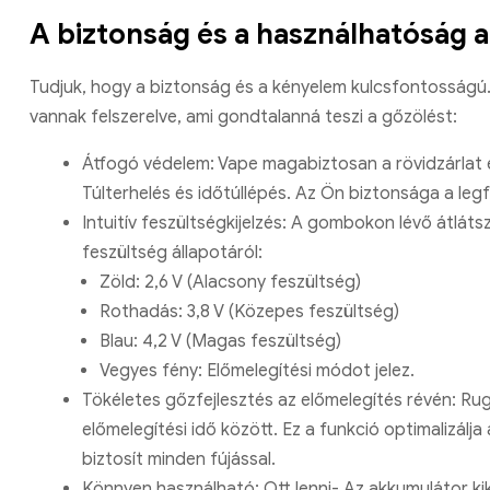
A biztonság és a használhatóság
Tudjuk, hogy a biztonság és a kényelem kulcsfontosságú. 
vannak felszerelve, ami gondtalanná teszi a gőzölést:
Átfogó védelem: Vape magabiztosan a rövidzárlat 
Túlterhelés és időtúllépés. Az Ön biztonsága a l
Intuitív feszültségkijelzés: A gombokon lévő átláts
feszültség állapotáról:
Zöld: 2,6 V (Alacsony feszültség)
Rothadás: 3,8 V (Közepes feszültség)
Blau: 4,2 V (Magas feszültség)
Vegyes fény: Előmelegítési módot jelez.
Tökéletes gőzfejlesztés az előmelegítés révén: R
előmelegítési idő között. Ez a funkció optimalizálja
biztosít minden fújással.
Könnyen használható: Ott lenni- Az akkumulátor k