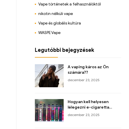
Vape történetek a felhasználóktól
nikotin nélküli vape
Vape és globális kultúra
WASPE Vape
Legutóbbi bejegyzések
A vaping káros az Ön
számára??
december 23, 2025
Hogyan kell helyesen
lélegezni e-cigaretta
szívás közben
december 23, 2025