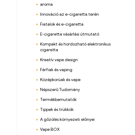
aroma
Innováció az e-cigaretta terén
Fiatalok és e-cigaretta
E-cigaretta vásárlási útmutató
Kompakt és hordozható elektronikus
cigaretta
Kreatív vape design
Férfiak és vaping
Középkorúak és vape
Népszerű Tudomány
Termékbemutatók
Tippek és trükkök
A gőzölés környezeti előnyei
Vape BOX