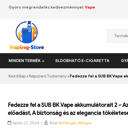
Gyors megrendelés kedvezménnyel:
Vape
Vaping-
MINDEN TERMÉK
ELDOBHATÓ E-CIGARETTA
GY
Store.de
Kezdőlap
Népszerű Tudomány
Fedezze fel a SUB BK Vape akkum
Fedezze fel a SUB BK Vape akkumulátorait 2 – Az
előadást, A biztonság és az elegancia tökélete
április 27, 2024
Által
Ahlfänger Alfinger