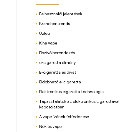
Felhasználói jelentések
Branchentrends
Üzleti
Kína Vape
Elszívó berendezés
e-cigaretta élmény
E-cigaretta és divat
Eldobható e-cigaretta
Elektronikus cigaretta technológia
Tapasztalatok az elektronikus cigarettával
kapcsolatban
A vape ízének felfedezése
Nők és vape