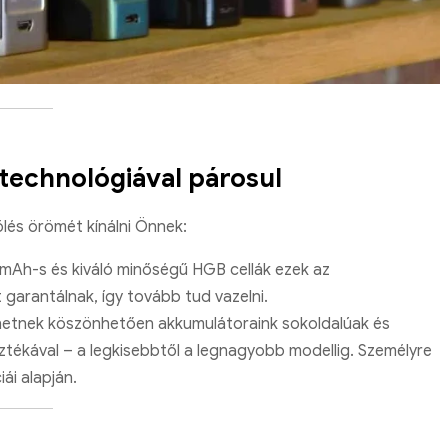
 technológiával párosul
lés örömét kínálni Önnek:
mAh-s és kiváló minőségű HGB cellák ezek az
garantálnak, így tovább tud vazelni.
enetnek köszönhetően akkumulátoraink sokoldalúak és
ztékával – a legkisebbtől a legnagyobb modellig. Személyre
ái alapján.