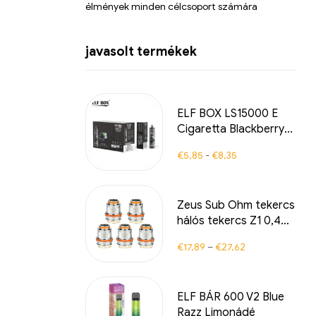
élmények minden célcsoport számára
javasolt termékek
ELF BOX LS15000 E
Cigaretta Blackberry
Ice Flavor a globális
€
5,85
-
€
8,35
kiskereskedelem
számára
Zeus Sub Ohm tekercs
hálós tekercs Z1 0,4
Ohm Z2 0,2 Ohmos
€
17,89
–
€
27,62
cseretekercsfej Zeus
sub ohm tartályhoz
ELF BÁR 600 V2 Blue
Razz Limonádé