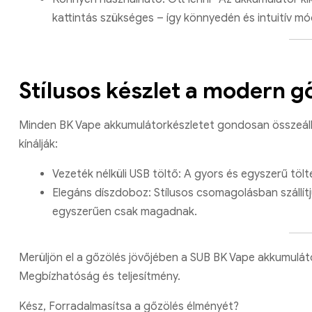
kattintás szükséges – így könnyedén és intuitív 
Stílusos készlet a modern 
Minden BK Vape akkumulátorkészletet gondosan összeállí
kínálják:
Vezeték nélküli USB töltő: A gyors és egyszerű tölt
Elegáns díszdoboz: Stílusos csomagolásban szállítju
egyszerűen csak magadnak.
Merüljön el a gőzölés jövőjében a SUB BK Vape akkumulátora
Megbízhatóság és teljesítmény.
Kész, Forradalmasítsa a gőzölés élményét?