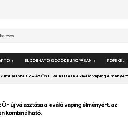
ÁRTÓ
ELDOBHATÓ GŐZÖK EURÓPÁBAN
PÖFÉKEL
ulátorait 2 – Az Ön új választása a kiváló vaping élményért, az elő
 Ön új választása a kiváló vaping élményért, az
sen kombinálható.