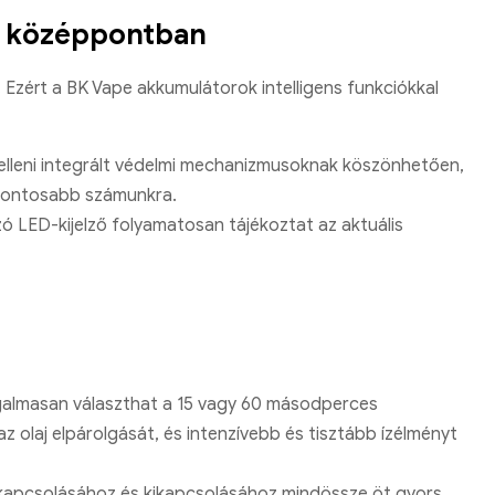
 a középpontban
Ezért a BK Vape akkumulátorok intelligens funkciókkal
elleni integrált védelmi mechanizmusoknak köszönhetően,
egfontosabb számunkra.
zó LED-kijelző folyamatosan tájékoztat az aktuális
ugalmasan választhat a 15 vagy 60 másodperces
 az olaj elpárolgását, és intenzívebb és tisztább ízélményt
ikapcsolásához és kikapcsolásához mindössze öt gyors