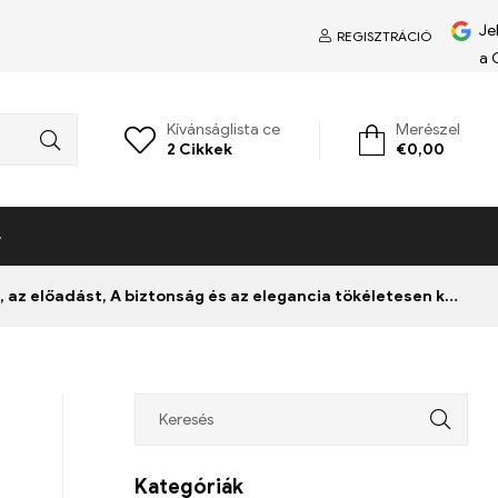
Je
REGISZTRÁCIÓ
a 
Kívánságlista ce
Merészel
2
Cikkek
€
0,00
adást, A biztonság és az elegancia tökéletesen kombinálható.
Kategóriák