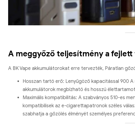
A meggyőző teljesítmény a fejlett
A BK Vape akkumulátorokat erre tervezték, Páratlan gőzö
Hosszan tartó erő: Lenyűgöző kapacitással 900 A 
akkumulátorok megbízható és hosszú élettartamot 
Maximális kompatibilitás: A szabványos 510-es m
kompatibilisek az e-cigarettapatronok széles válas
szabhatja a gőzölés élményét személyes preferenci