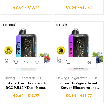
Versand und Strawberry
Bananengeschmack mit ELF
€
9,64
-
€
13,77
€
9,64
-
€
13,77
Ice Geschmack
BOX PULSE X Einweg E-
Zigarette
Einweg E-Zigaretten
,
ELF BOX PULSE X
Einweg E-Zigaretten
,
ELF BOX PULSE X
Steuerfrei in Europa ELF
Einweg E-Zigarette mit
BOX PULSE X Dual-Modus
Kurven Bildschirm und
mit Blue Razz Ice
Grape Ice Geschmack ELF
€
9,64
-
€
13,77
€
9,64
-
€
13,77
BOX PULSE X