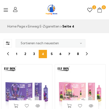
2
0
Vaping-
Home Page
Einweg E-Zigaretten
Seite 4
Store.de
1
2
3
4
5
6
7
8