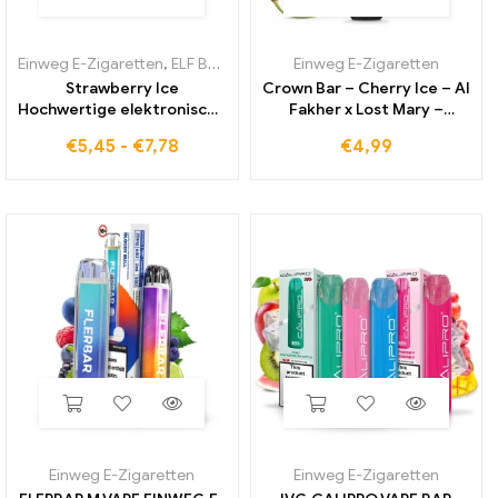
Einweg E-Zigaretten
,
ELF BOX Digital 12000
Einweg E-Zigaretten
Strawberry Ice
Crown Bar – Cherry Ice – Al
Hochwertige elektronische
Fakher x Lost Mary –
Zigarette im Großhandel
Einweg Vape
€
5,45
-
€
7,78
€
4,99
ELF BOX Digital 12000
Einweg E-Zigaretten
Einweg E-Zigaretten