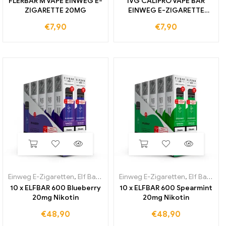
FLERBAR M VAPE EINWEG E-
IVG CALIPRO VAPE BAR
ZIGARETTE 20MG
EINWEG E-ZIGARETTE
20MG
€
7,90
€
7,90
Einweg E-Zigaretten
,
Elf Bar 600
Einweg E-Zigaretten
,
Elf Bar 600
10 x ELFBAR 600 Blueberry
10 x ELFBAR 600 Spearmint
20mg Nikotin
20mg Nikotin
€
48,90
€
48,90