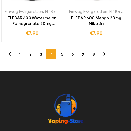
Einweg E-Zigaretten
,
Elf Bar 600
Einweg E-Zigaretten
,
Elf Bar 600
ELFBAR 600 Watermelon
ELFBAR 600 Mango 20mg
Pomegranate 20mg
Nikotin
Nikotin
€
7,90
€
7,90
1
2
3
4
5
6
7
8