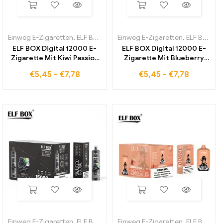
Einweg E-Zigaretten
,
ELF BOX Digital 12000
Einweg E-Zigaretten
,
ELF BOX Digital 12000
ELF BOX Digital 12000 E-
ELF BOX Digital 12000 E-
Zigarette Mit Kiwi Passion
Zigarette Mit Blueberry
Fruit Aroma Für
Sour Raspberry Geschmack
€
5,45
-
€
7,78
€
5,45
-
€
7,78
Steuerfreien Einkauf
Steuerfrei
Einweg E-Zigaretten
,
ELF BOX LS15000
Einweg E-Zigaretten
,
ELF BOX Digital 12000