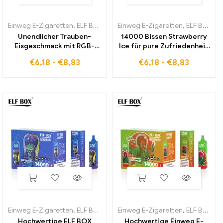
Einweg E-Zigaretten
,
ELF BOX RGB14000 pro
Einweg E-Zigaretten
,
ELF BOX RGB14000 pro
Unendlicher Trauben-
14000 Bissen Strawberry
Eisgeschmack mit RGB-
Ice für pure Zufriedenheit
Beleuchtung ELF BOX
ELF BOX RGB
€
6,18
-
€
8,83
€
6,18
-
€
8,83
RGB14000 Pro
Einweg E-Zigaretten
,
ELF BOX RGB14000 pro
Einweg E-Zigaretten
,
ELF BOX RGB14000 pro
Hochwertige ELF BOX
Hochwertige Einweg E-