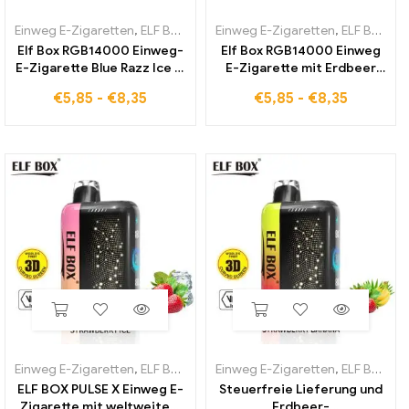
Einweg E-Zigaretten
,
ELF BOX RGB14000
Einweg E-Zigaretten
,
ELF BOX RGB14000
Elf Box RGB14000 Einweg-
Elf Box RGB14000 Einweg
E-Zigarette Blue Razz Ice in
E-Zigarette mit Erdbeer
großen Mengen zu besten
Wassermelonen-
€
5,85
-
€
8,35
€
5,85
-
€
8,35
Preisen
Geschmack weltweit
verfügbar
Einweg E-Zigaretten
,
ELF BOX PULSE X
Einweg E-Zigaretten
,
ELF BOX PULSE X
ELF BOX PULSE X Einweg E-
Steuerfreie Lieferung und
Zigarette mit weltweitem
Erdbeer-