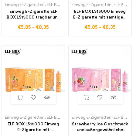
Einweg E-Zigaretten
,
ELF BOX LS15000
Einweg E-Zigaretten
,
ELF BOX LS15000
Einweg E-Zigarette ELF
ELF BOX LS15000 Einweg
BOX LS15000 tragbar und
E-Zigarette mit samtigem
mit Mango Banana Aroma
Grape Ice Geschmack
€
5,85
-
€
8,35
€
5,85
-
€
8,35
Einweg E-Zigaretten
,
ELF BOX LS15000
Einweg E-Zigaretten
,
ELF BOX LS15000
ELF BOX LS15000 Einweg
Strawberry Ice Geschmack
E-Zigarette mit
und außergewöhnliche
tropischem Peach Mango
Ausdauer in der ELF BOX