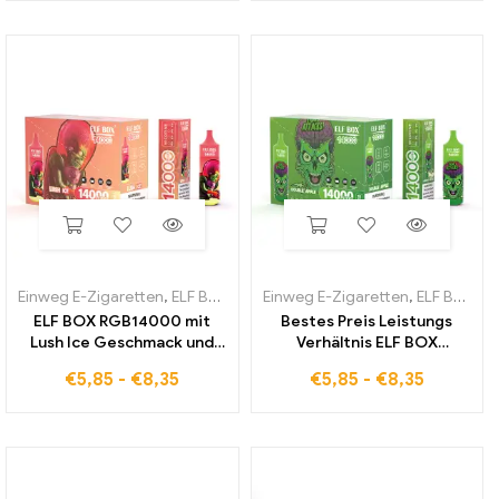
Europa
Einweg E-Zigaretten
,
ELF BOX RGB14000
Einweg E-Zigaretten
,
ELF BOX RGB14000
ELF BOX RGB14000 mit
Bestes Preis Leistungs
Lush Ice Geschmack und
Verhältnis ELF BOX
einfacher Lieferung
RGB14000 Einweg E-
€
5,85
-
€
8,35
€
5,85
-
€
8,35
Zigarette mit Double Apple
Geschmack