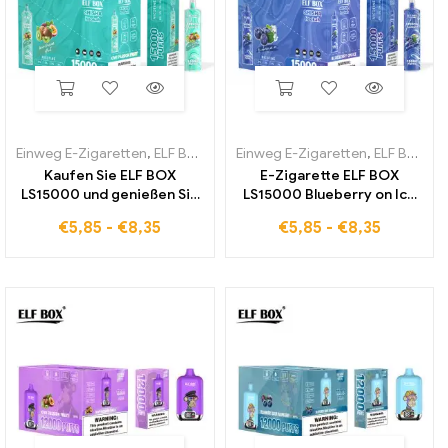
Einweg E-Zigaretten
,
ELF BOX LS15000
Einweg E-Zigaretten
,
ELF BOX LS15000
Kaufen Sie ELF BOX
E-Zigarette ELF BOX
LS15000 und genießen Sie
LS15000 Blueberry on Ice
die zollfreie Lieferung von
weltweit erhältlich
€
5,85
-
€
8,35
€
5,85
-
€
8,35
E-Zigarette Kiwi Passion
Fruit Geschmack