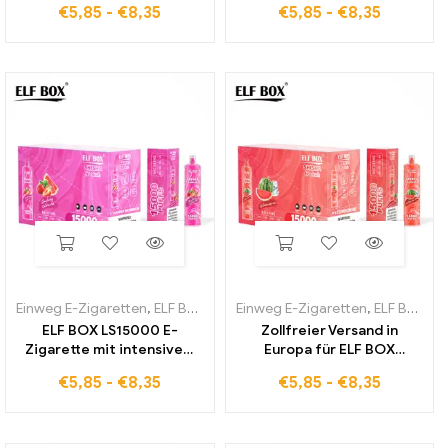
€
5,85
-
€
8,35
€
5,85
-
€
8,35
Pineapple Aroma und
LS15000 Einweg E-
langer Laufzeit
Zigarette
Einweg E-Zigaretten
,
ELF BOX LS15000
Einweg E-Zigaretten
,
ELF BOX LS15000
ELF BOX LS15000 E-
Zollfreier Versand in
Zigarette mit intensivem
Europa für ELF BOX
Strawberry Watermelon
LS15000 E-Zigarette mit
€
5,85
-
€
8,35
€
5,85
-
€
8,35
Geschmack und
Watermelon Ice
langanhaltendem Genuss
Geschmack