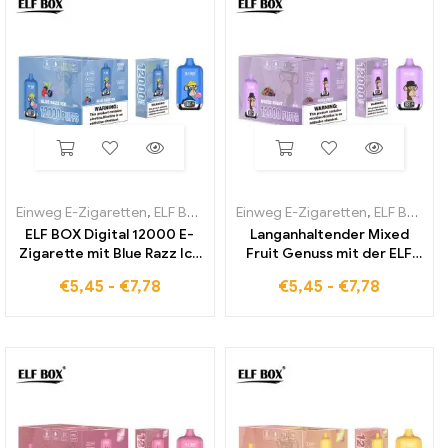
Einweg E-Zigaretten
,
ELF BOX Digital 12000
Einweg E-Zigaretten
,
ELF BOX Digital 12000
ELF BOX Digital 12000 E-
Langanhaltender Mixed
Zigarette mit Blue Razz Ice
Fruit Genuss mit der ELF
Geschmack weltweit
BOX Digital 12000
€
5,45
-
€
7,78
€
5,45
-
€
7,78
erhältlich