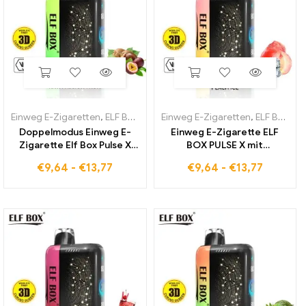
Einweg E-Zigaretten
,
ELF BOX PULSE X
Einweg E-Zigaretten
,
ELF BOX PULSE X
Doppelmodus Einweg E-
Einweg E-Zigarette ELF
Zigarette Elf Box Pulse X
BOX PULSE X mit
mit Kiwi-Passionsfrucht
doppeltem Modus und
€
9,64
-
€
13,77
€
9,64
-
€
13,77
Aroma
Peach Ice Aroma