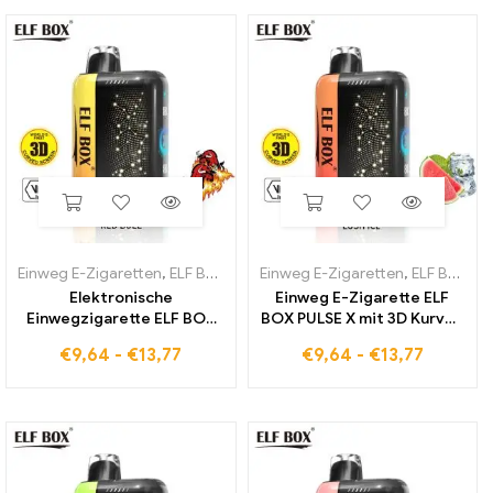
Einweg E-Zigaretten
,
ELF BOX PULSE X
Einweg E-Zigaretten
,
ELF BOX PULSE X
Elektronische
Einweg E-Zigarette ELF
Einwegzigarette ELF BOX
BOX PULSE X mit 3D Kurven
PULSE X mit Red Bull
Bildschirm und Lush Ice
€
9,64
-
€
13,77
€
9,64
-
€
13,77
Geschmack
Geschmack