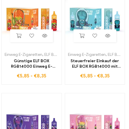
Einweg E-Zigaretten
,
ELF BOX RGB14000
Einweg E-Zigaretten
,
ELF BOX RGB14000
Günstige ELF BOX
Steuerfreier Einkauf der
RGB14000 Einweg E-
ELF BOX RGB14000 mit
Zigarette mit Red Bull
erfrischendem Mint Ice
€
5,85
-
€
8,35
€
5,85
-
€
8,35
Aroma