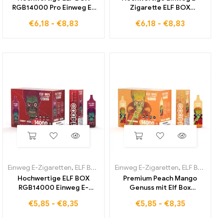
RGB14000 Pro Einweg E-
Zigarette ELF BOX
Zigarette Blue Razz Ice für
RGB14000 Pro Strawberry
€
6,18
-
€
8,83
€
6,18
-
€
8,83
den globalen Markt
Watermelon Geschmack
Einweg E-Zigaretten
,
ELF BOX RGB14000
Einweg E-Zigaretten
,
ELF BOX RGB14000
Hochwertige ELF BOX
Premium Peach Mango
RGB14000 Einweg E-
Genuss mit Elf Box
Zigarette mit Cherry Soda
RGB14000 Einweg E-
€
5,85
-
€
8,35
€
5,85
-
€
8,35
Geschmack und
Zigarette
steuerfreier Lieferung in