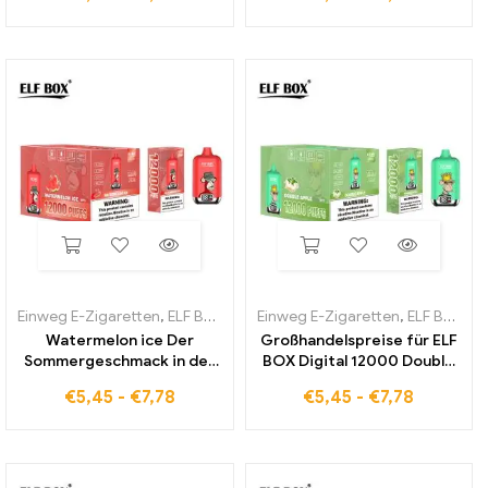
Einweg E-Zigaretten
,
ELF BOX Digital 12000
Einweg E-Zigaretten
,
ELF BOX Digital 12000
Watermelon ice Der
Großhandelspreise für ELF
Sommergeschmack in der
BOX Digital 12000 Double
ELF BOX Digital 12000
Apple für Vaping-
€
5,45
-
€
7,78
€
5,45
-
€
7,78
Enthusiasten