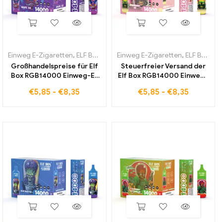
Einweg E-Zigaretten
,
ELF BOX RGB14000
Einweg E-Zigaretten
,
ELF BOX RGB14000
Großhandelspreise für Elf
Steuerfreier Versand der
Box RGB14000 Einweg-E-
Elf Box RGB14000 Einweg-
Zigarette mit Grape Ice
E-Zigarette Strawberry Ice
€
5,85
-
€
8,35
€
5,85
-
€
8,35
Geschmack
innerhalb Europas