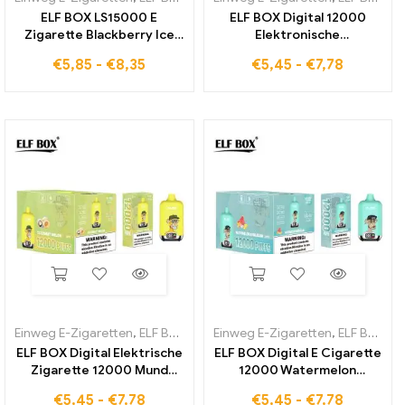
ELF BOX LS15000 E
ELF BOX Digital 12000
Zigarette Blackberry Ice
Elektronische
Geschmack Für Globalen
Einwegzigarette Cherry
€
5,85
-
€
8,35
€
5,45
-
€
7,78
Einzelhandel
Cola Geschmack Zollfreier
Versand
Einweg E-Zigaretten
,
ELF BOX Digital 12000
Einweg E-Zigaretten
,
ELF BOX Digital 12000
ELF BOX Digital Elektrische
ELF BOX Digital E Cigarette
Zigarette 12000 Mund
12000 Watermelon
Coconut Melon Geschmack
Bubblegum Candy Flavour
€
5,45
-
€
7,78
€
5,45
-
€
7,78
ist ein weltweiter Hit