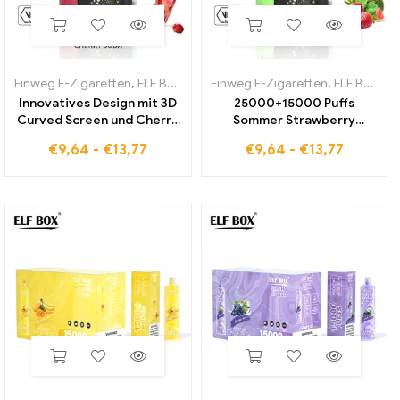
Einweg E-Zigaretten
,
ELF BOX PULSE X
Einweg E-Zigaretten
,
ELF BOX PULSE X
Innovatives Design mit 3D
25000+15000 Puffs
Curved Screen und Cherry
Sommer Strawberry
Soda Aroma in der ELF BOX
Watermelone Geschmack
€
9,64
-
€
13,77
€
9,64
-
€
13,77
PULSE X
ELF BOX PULSE X