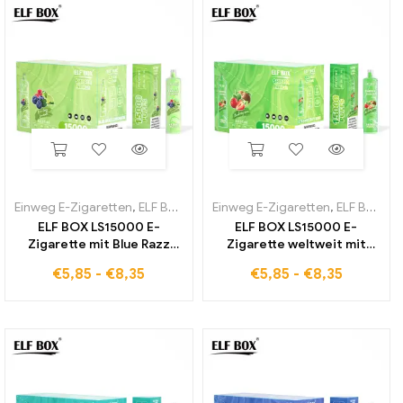
Einweg E-Zigaretten
,
ELF BOX LS15000
Einweg E-Zigaretten
,
ELF BOX LS15000
ELF BOX LS15000 E-
ELF BOX LS15000 E-
Zigarette mit Blue Razz
Zigarette weltweit mit
Lemonade Geschmack zu
Strawberry Kiwi
€
5,85
-
€
8,35
€
5,85
-
€
8,35
günstigen
Geschmack im Verkauf
Großhandelspreisen