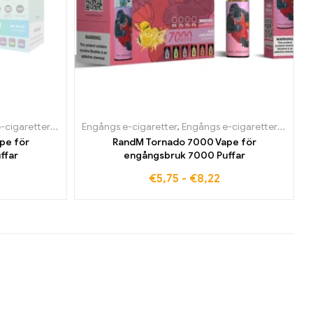
ien
retter i Belgien
,
Engångs e-cigaretter i Danmark
Engångs e-cigaretter
,
Engångs e-cigaretter i Bulgarien
,
Engångs e-cigaretter i Tyskland
,
Engångs e-cigaretter i Belgien
,
Engångs e-ciga
,
pe för
RandM Tornado 7000 Vape för
ffar
engångsbruk 7000 Puffar
€
5,75
-
€
8,22