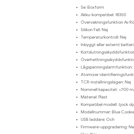
Se:
Boxform
Akku-kompatibel:
18350
Övervakningsfunktion Av Rö
Silikon Fall:
Nej
Temperaturkontroll:
Nej
Inbyggt eller externt batteri
Kortslutningsskyddsfunktio
Överhettningsskyddsfunkti
Lågspänningslarmfunktion:
Atomizer identifieringsfunk
TCR-inställningslägen:
Nej
Nominell kapacitet:
<700 m
Material:
Plast
Kompatibel modell:
tjock olj
Modellnummer:
Blue Cookie
USB laddare:
Och
Firmware-uppgradering:
Ne