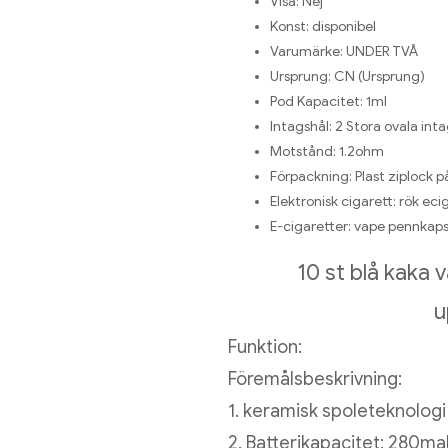
Visa:
Nej
Konst:
disponibel
Varumärke:
UNDER TVÅ
Ursprung:
CN (Ursprung)
Pod Kapacitet:
1ml
Intagshål:
2 Stora ovala int
Motstånd:
1.2ohm
Förpackning:
Plast ziplock p
Elektronisk cigarett:
rök eci
E-cigaretter:
vape pennkaps
10 st blå kaka
u
Funktion:
Föremålsbeskrivning:
1. keramisk spoleteknologi
2. Batterikapacitet: 280ma