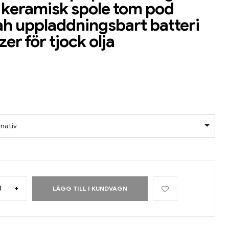
l keramisk spole tom pod
 uppladdningsbart batteri
er för tjock olja
rnativ
+
LÄGG TILL I KUNDVAGN