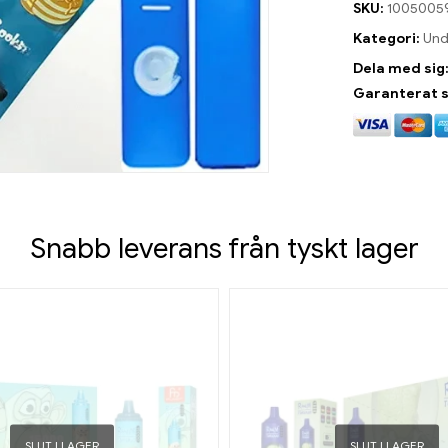
SKU:
1005005
Kategori:
Und
Dela med sig
Garanterat 
Snabb leverans från tyskt lager
SLUT I LAGER
SLUT I LAGER