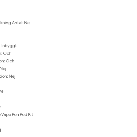
kning Antal:
Nej
:
Inbyggt
n:
Och
on:
Och
Nej
tion:
Nej
Ah
a
 Vape Pen Pod Kit
j