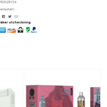
982528724
ersystem
Facebook
Twitter
E-
:
post
säker utcheckning