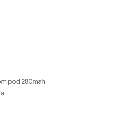
 tom pod 280mah
ja