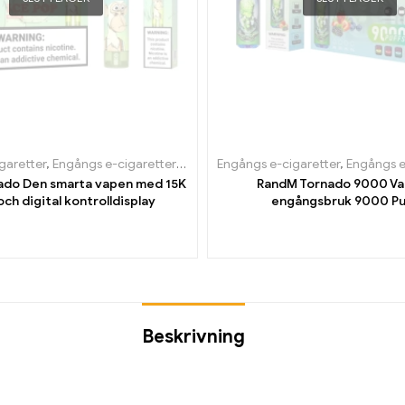
garetter
,
Engångs e-cigaretter i Belgien
Engångs e-cigaretter
,
Engångs e-cigaretter i Bulgar
,
Engångs e-ciga
ado Den smarta vapen med 15K
RandM Tornado 9000 Va
och digital kontrolldisplay
engångsbruk 9000 Pu
Beskrivning