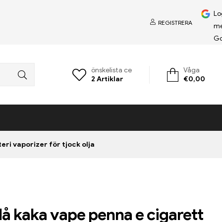
Lo
REGISTRERA
m
Go
önskelista ce
Våga
2
Artiklar
€
0,00
ri vaporizer för tjock olja
blå kaka vape penna e cigarett