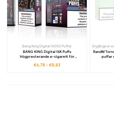
Bang King Digital 15000 Puffar
Engångs e-ci
BANG KING Digital 15K Puffs
RandM Torn
Högpresterande e-cigarett för
puffar 
engångsbruk med en intensiv smak
€
6,78
-
€
8,83