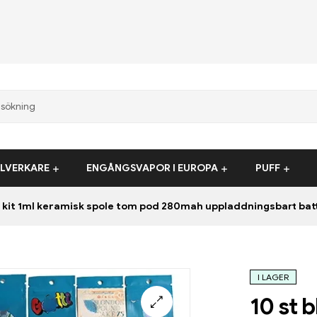
LLVERKARE
ENGÅNGSVAPOR I EUROPA
PUFF
t kit 1ml keramisk spole tom pod 280mah uppladdningsbart batte
I LAGER
10 st 