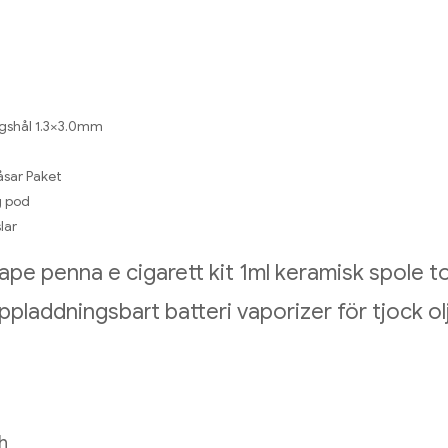
agshål 1.3×3.0mm
åsar Paket
g pod
lar
 vape penna e cigarett kit 1ml keramisk spole
ppladdningsbart batteri vaporizer för tjock ol
h