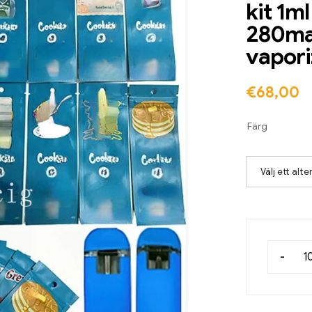
kit 1m
280mah
vaporiz
€
68,00
Färg
Välj ett alte
-