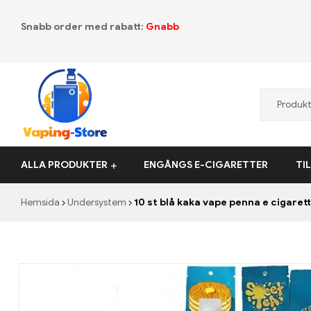
Snabb order med rabatt:
Gnabb
Vaping-
ALLA PRODUKTER
ENGÅNGS E-CIGARETTER
TI
Store.de
Hemsida
Undersystem
10 st blå kaka vape penna e cigaret