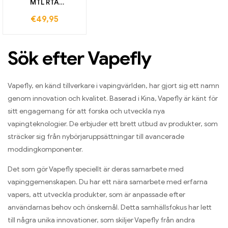
MTL RTA
självupprullande
€
49,95
tank
Sök efter Vapefly
Vapefly, en känd tillverkare i vapingvärlden, har gjort sig ett namn
genom innovation och kvalitet. Baserad i Kina, Vapefly är känt för
sitt engagemang för att forska och utveckla nya
vapingteknologier. De erbjuder ett brett utbud av produkter, som
sträcker sig från nybörjaruppsättningar till avancerade
moddingkomponenter.
Det som gör Vapefly speciellt är deras samarbete med
vapinggemenskapen. Du har ett nära samarbete med erfarna
vapers, att utveckla produkter, som är anpassade efter
användarnas behov och önskemål. Detta samhällsfokus har lett
till några unika innovationer, som skiljer Vapefly från andra