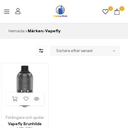
2
0
Vaping-
Hemsida
Märken
Vapefly
Store.de
Förångare och spolar
Vapefly Brunhilde