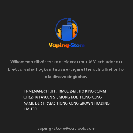
Välkommen till vår tyska e-cigarettbutik! Vi erbjuder ett
brett urval av högkvalitativa e-cigaretter och tillbehör för
alla dina vapingbehov.
vaping-store@outlook.com