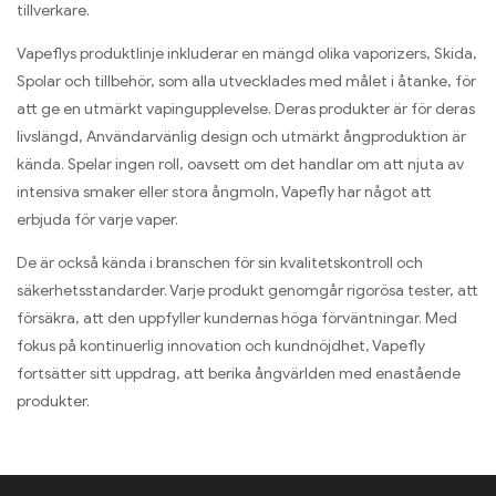
tillverkare.
Vapeflys produktlinje inkluderar en mängd olika vaporizers, Skida,
Spolar och tillbehör, som alla utvecklades med målet i åtanke, för
att ge en utmärkt vapingupplevelse. Deras produkter är för deras
livslängd, Användarvänlig design och utmärkt ångproduktion är
kända. Spelar ingen roll, oavsett om det handlar om att njuta av
intensiva smaker eller stora ångmoln, Vapefly har något att
erbjuda för varje vaper.
De är också kända i branschen för sin kvalitetskontroll och
säkerhetsstandarder. Varje produkt genomgår rigorösa tester, att
försäkra, att den uppfyller kundernas höga förväntningar. Med
fokus på kontinuerlig innovation och kundnöjdhet, Vapefly
fortsätter sitt uppdrag, att berika ångvärlden med enastående
produkter.