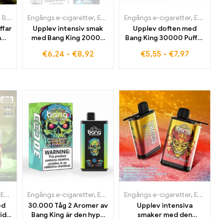
nd
,
Engångs e-cigaretter i Finland
,
Engångs e-cigaretter i Belgien
Engångs e-cigaretter i Irland
,
Engångs e-cigaretter
Engångs e-cigaretter i Bulgarien
,
Engångs e-cigaretter i Belgien
,
,
Engångs e-cigaretter i Italien
Engångs e-cigaretter i Frankrike
Engångs e-cigaretter
,
Engångs e-cigaretter i Estl
,
,
,
Engångs e-cigaretter i Danmark
Engångs
Engångs
,
Engå
ffar
Upplev intensiv smak
Upplev doften med
a
med Bang King 20000
Bang King 30000 Puffar
ade
Puffar kristall
per e-cigarett
€
6,24
-
€
8,92
€
5,55
-
€
7,97
and
,
Engångs e-cigaretter i Bulgarien
,
Engångs e-cigaretter i Tyskland
,
Engångs e-cigaretter i Estland
Engångs e-cigaretter
,
Engångs e-cigaretter i Belgien
,
Engångs e-cigaretter i Tyskland
,
,
Engångs e-cigaretter i Irland
Engångs e-cigaretter i Estland
Engångs e-cigaretter
,
,
Engångs e-cigaretter i Belgien
Engångs
,
Engån
,
,
Eng
Eng
ed
30.000 Tåg 2 Aromer av
Upplev intensiva
id
Bang King är den hype
smaker med den