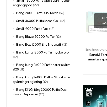
Smäll 15000 Puffs Uppladdningsbar
engångspod
(22)
Bang 20000Puff Dual Mesh
(16)
SLUT
Smäll 36000 Puffs Mesh Coil
(12)
LAG
Smäll 9000 Puffs Box
(12)
Bang Blaze 20000 Puffar
(12)
Bang Box 12000 Engångspuff
(12)
Engångs e-cig
Bang kung 12000 Puffar nyckeltyp
RandM Tor
(12)
smarta vap
puffar och
Bang kung 25000 Puffar stor skärm
kontroll
B25
(11)
Bang kung 36000 Puffar Storskärm
spänningsreglering
(12)
Bang KING färg 30000 Puffs Dual
Flavor Disponibel
(12)
Bang King DelphiTreh 25000 Puffar
(11)