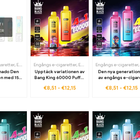
 I
ER
aretter
,
Engångs e-cigaretter i Belgien
Engångs e-cigaretter
,
,
Engångs e-cigaretter i Belgien
Engångs e-cigaretter i Bulgar
Engångs e-cigaretter
nado Den
Upptäck variationen av
Den nya generatio
en med 15K
Bang King 60000 Puffar
av engångs e-cigar
 digital
engångscigarett
bang king 60000 Puf
€
8,51
-
€
12,15
€
8,51
-
€
12,15
display