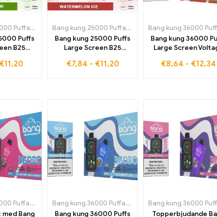
Bang kung 25000 Puffar stor skärm B25
,
Engångs e-cigaretter i Danmark
Bang kung 25000 Puffar stor skärm B25
,
Engångs e-ci
,
Engångs e
5000 Puffs
Bang kung 25000 Puffs
Bang kung 36000 Pu
reen B25
Large Screen B25
Large Screen Volta
E-Cigarett
Disponibel E-Cigarett
Regulation Disponibe
€
11,20
€
7,84
-
€
11,20
€
8,64
-
€
12,34
 Kiwi Din
Watermelon Ice Den
Cigarett Triple Berry
ljeslagare
perfekta
bästa smak och en u
ig vaping-
kombinationen av
vapingupplevels
je
stilprestanda och
långvarig njutning
Bang kung 36000 Puffar Storskärm spänningsreglering
Bang kung 36000 Puffar Storskärm spänningsreglering
,
Engångs e-cigaretter i Estla
t med Bang
Bang kung 36000 Puffs
Topperbjudande B