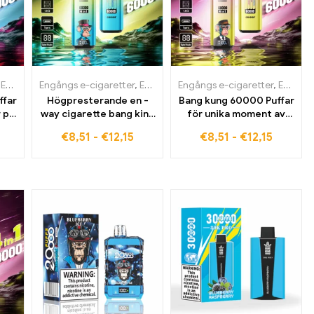
land
,
Engångs e-cigaretter i Belgien
,
Engångs e-cigaretter i Tyskland
,
Engångs e-cigaretter i Frankrike
Engångs e-cigaretter
,
,
Engångs e-cigaretter i Belgien
Engångs e-cigaretter i Danmark
,
Engångs e-cigaretter i Frankrike
,
Engångs e-cigaretter i Grekland
Engångs e-cigaretter
,
,
Engångs e-cigaretter i Belgien
Engångs
,
Engån
,
E
ffar
Högpresterande en -
Bang kung 60000 Puffar
r på
way cigarette bang king
för unika moment av
60000 Puffar
smak
€
8,51
-
€
12,15
€
8,51
-
€
12,15