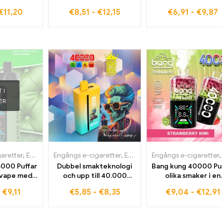
h kraft
följeslagare för på
din sida
€
11,20
€
8,51
-
€
12,15
€
6,91
-
€
9,87
språng
 I
ER
aretter
,
Engångs e-cigaretter i Belgien
Engångs e-cigaretter
,
,
Engångs e-cigaretter i Danmark
Engångs e-cigaretter i Bulgar
Engångs e-cigaretter
5000 Puffar
Dubbel smakteknologi
Bang kung 40000 Pu
a vape med
och upp till 40.000
olika smaker i en
l
Züunce Bangblaze
engångs e-cigaret
-
€
9,11
€
5,85
-
€
8,35
€
9,04
-
€
12,91