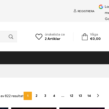
Lo
REGISTRERA
m
Go
önskelista ce
Våga
2
Artiklar
€
0,00
1
2
3
4
…
12
13
14
 av 822 resultat