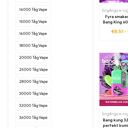
Engångs e-cigaretter i Estland
(46)
14000 Tåg Vape
Engångs e-cig
Engångs e-cigaretter i Finland
(48)
Fyra smaker
15000 Tåg Vape
Bang King 6
Engångs e-cigaretter i Frankrike
(52)
€
8,51
-
Engångs e-cigaretter i Grekland
16000 Tåg Vape
(49)
18000 Tåg Vape
Engångs e-cigaretter i Irland
(20)
Engångs e-cigaretter i Italien
(34)
20000 Tåg Vape
Engångs e-cigaretter i Kroatien
(18)
25000 Tåg Vape
Engångs e-cigaretter i Lettland
(44)
28000 Tåg Vape
Engångs e-cigaretter i Litauen
(30)
30000 Tåg Vape
Engångs e-cigaretter i Luxemburg
(43)
32000 Tåg Vape
Engångs e-cigaretter i
Engångs e-cig
Nederländerna
(36)
36000 Tåg Vape
Bang kung 3
Engångs e-cigaretter i Österrike
perfekt kom