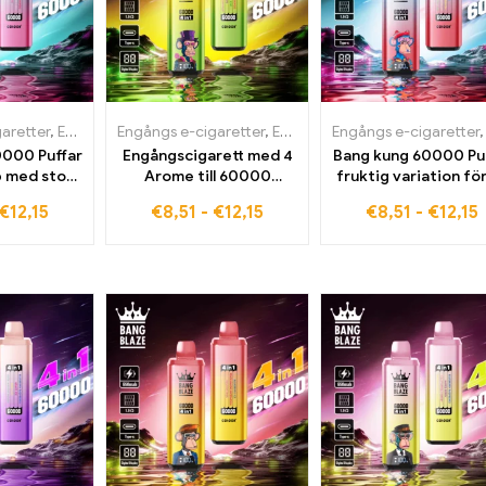
aretter
,
Engångs e-cigaretter i Bulgarien
Engångs e-cigaretter
,
Engångs e-cigaretter i Bulgarien
,
Engångs e-cigaretter i Tysk
Engångs e-cigaretter
0000 Puffar
Engångscigarett med 4
Bang kung 60000 Pu
 med stor
Arome till 60000
fruktig variation fö
kapacitet
Översikt över puffar
språng
€
12,15
€
8,51
-
€
12,15
€
8,51
-
€
12,15