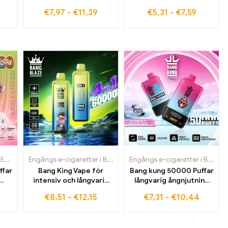
du behöver
långvariga bangen
€
7,97
-
€
11,39
€
5,31
-
€
7,59
28000 Puffar is
ien
,
Engångs e-cigaretter i Tyskland
,
,
Engångs e-cigaretter i Tyskland
Engångs e-cigaretter i Frankrike
,
Engångs e-cigaretter i Estland
Engångs e-cigaretter i Belgien
,
Engångs e-cigaretter i Finland
,
Engångs e-cigaretter i Sverige
,
Engångs e-cigaretter i Bulgar
,
Engång
Engångs e-cigaretter i Belgien
,
Engå
ffar
Bang King Vape för
Bang kung 50000 Puffar
intensiv och långvarig
långvarig ångnjutning
t
njutning
med dubbel smak
€
8,51
-
€
12,15
€
7,31
-
€
10,44