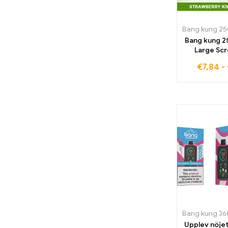
Bang kung 2
Large Sc
Disponibel 
€
7,84
-
Strawberry
eleganta fö
för långvar
nö
Upplev nöje