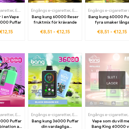
aretter
,
Engångs e-cigaretter i Bulgarien
Engångs e-cigaretter
,
Engångs e-cigaretter i Tyskland
,
Engångs e-cigaretter i Estla
 i en Vape
Bang kung 60000 Reser
Bang kung 60000 Pu
0000 Puffar
fruktmix för krävande
fyra smaker lång
hållbarhetsförändr
€
12,15
€
8,51
-
€
12,15
€
8,51
-
€
12,15
smaker
SLUT I
LAGER
aretter
,
Engångs e-cigaretter i Danmark
Engångs e-cigaretter
,
Engångs e-cigaretter i Bulgarien
,
Engångs e-cigaretter i Tyskl
Engångs e-cigaretter
2000 Puffar
Bang kung 36000 Puffar
Vape som du vill m
bination av
din vardagliga
Bang King 40000 v