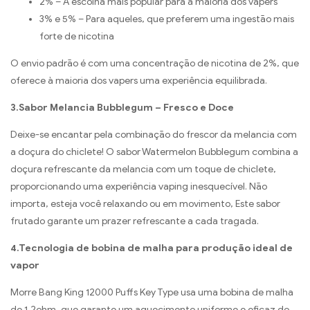
2% – A escolha mais popular para a maioria dos vapers
3% e 5% – Para aqueles, que preferem uma ingestão mais
forte de nicotina
O envio padrão é com uma concentração de nicotina de 2%, que
oferece à maioria dos vapers uma experiência equilibrada.
3.Sabor Melancia Bubblegum – Fresco e Doce
Deixe-se encantar pela combinação do frescor da melancia com
a doçura do chiclete! O sabor Watermelon Bubblegum combina a
doçura refrescante da melancia com um toque de chiclete,
proporcionando uma experiência vaping inesquecível. Não
importa, esteja você relaxando ou em movimento, Este sabor
frutado garante um prazer refrescante a cada tragada.
4.Tecnologia de bobina de malha para produção ideal de
vapor
Morre Bang King 12000 Puffs Key Type usa uma bobina de malha
de 1,2ohm, que garante um aquecimento uniforme e eficaz do