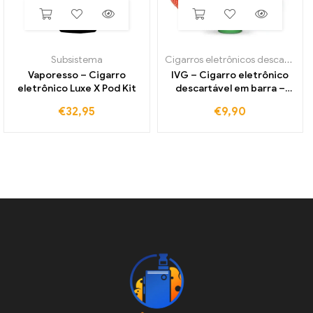
Subsistema
Cigarros eletrônicos descartáveis
Vaporesso – Cigarro
IVG – Cigarro eletrônico
eletrônico Luxe X Pod Kit
descartável em barra –
Arco-íris 20mg/ml
€
32,95
€
9,90