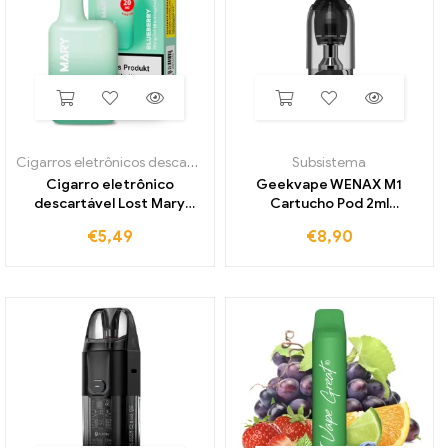
Cigarros eletrônicos descartáveis
,
Perdeu Maria BM600
Subsistema
Cigarro eletrônico
Geekvape WENAX M1
descartável Lost Mary
Cartucho Pod 2ml
BM600
4Stk./Pack
€
5,49
€
8,90