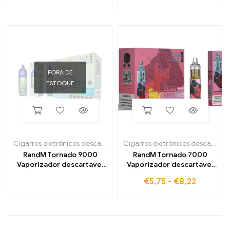
intenso
FORA DE
ESTOQUE
Cigarros eletrônicos descartáveis
,
Cigarros eletrônicos descartávei
Cigarros eletrônicos descartáveis
RandM Tornado 9000
RandM Tornado 7000
Vaporizador descartável
Vaporizador descartável
9000 Sopros
7000 Sopros
€
5,75
-
€
8,22