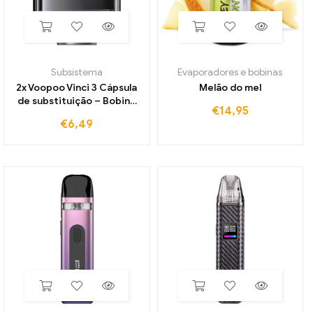
Subsistema
Evaporadores e bobinas
2x Voopoo Vinci 3 Cápsula
Melão do mel
de substituição – Bobina
€
14,95
Ohne
€
6,49