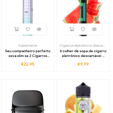
Subsistema
Cigarros eletrônicos descartáveis
Seu companheiro perfeito
5 colher de sopa de cigarro
oxva xlim se 2 Cigarros
eletrônico descartável –
eletrônicos
Gelo exuberante de
€
22,95
€
9,99
melancia