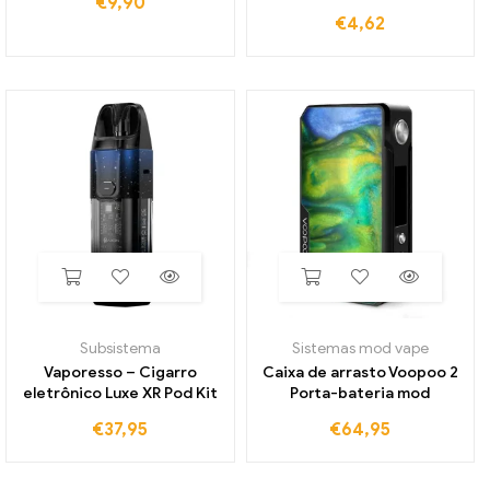
€
9,90
€
4,62
Subsistema
Sistemas mod vape
Vaporesso – Cigarro
Caixa de arrasto Voopoo 2
eletrônico Luxe XR Pod Kit
Porta-bateria mod
€
37,95
€
64,95