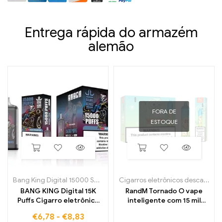
Entrega rápida do armazém
alemão
FORA DE
ESTOQUE
Bang King Digital 15000 Sopros
Cigarros eletrônicos descartáveis
BANG KING Digital 15K
RandM Tornado O vape
Puffs Cigarro eletrônico
inteligente com 15 mil
descartável de alto
baforadas e display de
€
6,78
-
€
8,83
desempenho com sabor
controle digital