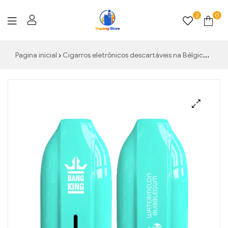
2
0
Vaping-
Pagina inicial
Cigarros eletrônicos descartáveis ​​na Bélgica
Rei 
Store.de