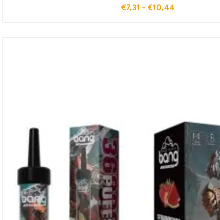
€
7,31
-
€
10,44