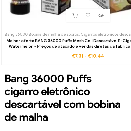
Bang 36000 Bobina de malha de sopros
,
Cigarros eletrônicos descar
Melhor oferta BANG 36000 Puffs Mesh Coil Descartável E-Cig
Watermelon - Preços de atacado e vendas diretas da fábric
€
7,31
-
€
10,44
Bang 36000 Puffs
cigarro eletrônico
descartável com bobina
de malha