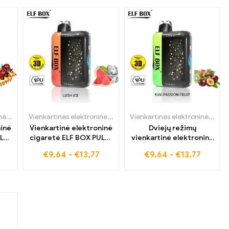
Vienkartinės elektroninės cigaretės
,
ELF BOX PULSE X
Vienkartinės elektroninės cigaretės
,
ELF BOX PULSE X
Vienkartinės elektroninės cigaretės
ninė
Vienkartinė elektroninė
Dviejų režimų
ULSE
cigaretė ELF BOX PULSE
vienkartinė elektroninė
u
X su 3D kreivių ekranu ir
cigaretė Elf Box Pulse X
€
9,64
-
€
13,77
€
9,64
-
€
13,77
Lush Ice skonio
su kivių pasifloros
skoniu