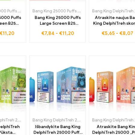
Bang King 25000 Puffs Large Screen B25
,
Vienkartinės elektroninės cigaretės Danijo
Bang King 25000 Puffs Large Screen B25
,
Vienkartinė
5000 Puffs
Bang King 25000 Puffs
Atraskite naujus B
reen B25
Large Screen B25
King DelphiTreh sko
elektroninė
vienkartinės
25000 Puffs vienkar
€
11,20
€
7,84
-
€
11,20
€
5,65
-
€
8,07
aškių Kiwi
elektroninės cigaretės
elektroninė cigare
s palydovas
Watermelon Ice Puikus
Triple Berry Ice da
 garavimo
stiliaus pasirodymo ir
mėgaujasi be muit
umui
ilgalaikio malonumo
derinys
Bang King DelphiTreh 25000 Papūtimai
,
Vienkartinės elektroninės cigaretės Prancūzi
Bang King DelphiTreh 25000 Papūtimai
,
Vienkartinės 
DelphiTreh
Išbandykite Bang King
Atraskite Bang Ki
Pūksta
DelphiTreh 25000 Puffs
DelphiTreh 25000 „P