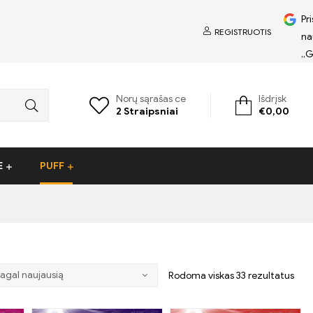
Pri
REGISTRUOTIS
na
„G
Norų sąrašas ce
Išdrįsk
2
Straipsniai
€
0,00
E
PUFF
Rodoma viskas 33 rezultatus