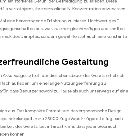
um ein stärkeres Gefühl der Befriedigung zu erleben
.
Diese
leidžia vartotojams,
ihre persönliche N-Konzentration anzupassen
.
Mal eine hervorragende Erfahrung zu bieten
.
Hochwertiges E-
ungseigenschaften aus
,
was zu einer gleichmäßigen und sanften
chmack des Dampfes
,
sondern gewährleistet auch eine konstante
zerfreundliche Gestaltung
n Akku ausgestattet
,
der die Lebensdauer des Geräts erheblich
infach aufladen
,
um eine lange Nutzungserfahrung zu
afür
,
dass Benutzer sowohl zu Hause als auch unterwegs auf eine
sign aus
.
Das kompakte Format und das ergonomische Design
bėje, ar keliaujant, mirti 25000
Züge Vape E-Zigarette fügt sich
gbarkeit des Geräts
, bet ir tai užtikrina,
dass jeder Gebrauch
leben können
.