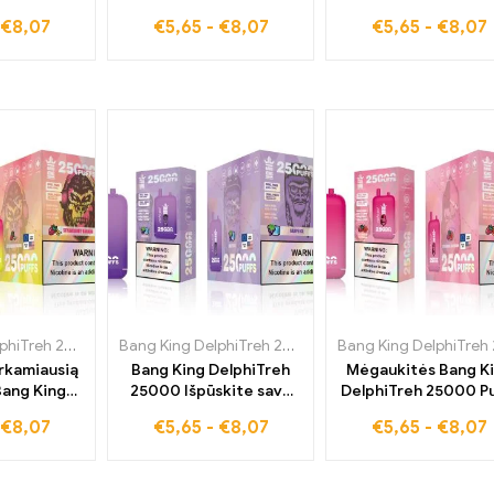
elektroninė
vienkartinė elektroninė
the Vape“ su brašk
€
8,07
€
5,65
-
€
8,07
€
5,65
-
€
8,07
u rūgščiu
cigaretė Blue Razz Ice,
mango – be muit
ledu –
kuri šiuo metu yra pati
perkamiausio skon
pardavimas
populiariausia ir
pasaulyje patirtis
os, kad
džiugins jūsų skonio
 mėgautis
receptorius
 įkvėpimu
Bang King DelphiTreh 25000 Papūtimai
,
Vienkartinės elektroninės cigaretės Prancūzi
Bang King DelphiTreh 25000 Papūtimai
,
Vienkartinės 
erkamiausią
Bang King DelphiTreh
Mėgaukitės Bang K
Bang King
25000 Išpūskite savo
DelphiTreh 25000 Pu
eh 25000
idealią vienkartinę
vienkartinė e-cigar
€
8,07
€
5,65
-
€
8,07
€
5,65
-
€
8,07
kartinė e-
elektroninę cigaretę su
Strawberry Waterme
u braškių
vynuogių ledu, kurį
– užsisakykite švie
koniu –
dabar galite įsigyti už
skonio be muito da