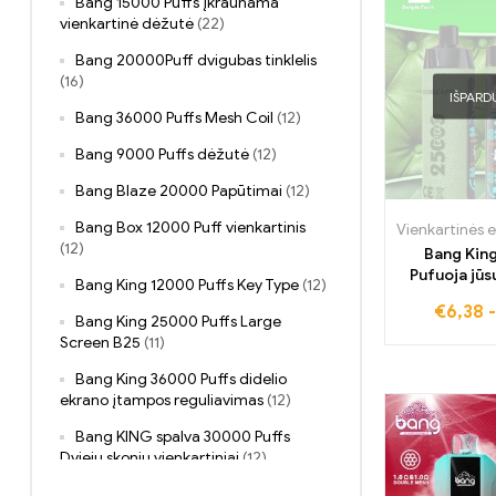
Bang 15000 Puffs įkraunama
vienkartinė dėžutė
(22)
Bang 20000Puff dvigubas tinklelis
(16)
IŠPARD
Bang 36000 Puffs Mesh Coil
(12)
Bang 9000 Puffs dėžutė
(12)
Bang Blaze 20000 Papūtimai
(12)
Bang Box 12000 Puff vienkartinis
(12)
Bang Kin
Pufuoja jūs
Bang King 12000 Puffs Key Type
(12)
vape st
€
6,38
Bang King 25000 Puffs Large
Screen B25
(11)
Bang King 36000 Puffs didelio
ekrano įtampos reguliavimas
(12)
Bang KING spalva 30000 Puffs
Dviejų skonių vienkartiniai
(12)
Bang King DelphiTreh 25000