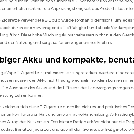
rfahrung suchen
,
können sich für höhere N-Konzentration entscheiden
,
tionen erhöht nicht nur die Anpassungsfähigkeit des Produkts
, bet ir 
 E-Zigarette verwendete E-Liquid wurde sorgfältig gemischt
,
um jedes 
et sich durch eine hervorragende Fließfähigkeit und stabile Verdampf
lung führt
.
Diese hohe Mischungskunst verbessert nicht nur den Ges
end der Nutzung und sorgt so für ein angenehmes Erlebnis
.
biger Akku und kompakte
,
benut
ge Vape E-Zigarette ist mit einem leistungsstarken
,
wiederaufladbare
nutzer müssen den Akku nicht häufig wechseln
,
sondern können ihn e
.
Die Ausdauer des Akkus und die Effizienz des Ladevorgangs sorgen d
Leistung zählen können
.
 zeichnet sich diese E-Zigarette durch ihr leichtes und praktisches De
 einen komfortablen Halt und eine einfache Handhabung
. Ar kasdieny
den Alltag des Nutzers ein
.
Das leichte Design erhöht nicht nur die Tra
,
sodass Benutzer jederzeit und überall den Genuss der E-Zigarette er