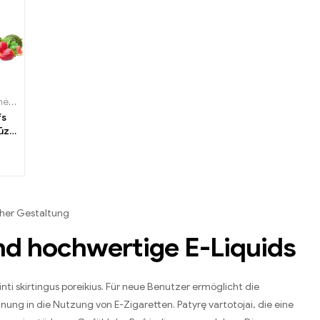
Vienkartinės elektroninės cigaretės
,
ELF BOX PULSE X
fs
ūzo
E X
cher Gestaltung
und hochwertige E-Liquids
ti skirtingus poreikius.
Für neue Benutzer ermöglicht die
nung in die Nutzung von E-Zigaretten
. Patyrę vartotojai,
die eine