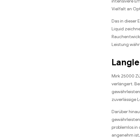
intensivere E
WASPE 15000 PUFFS skaitmeninė
Vielfalt an Op
dėžutė
(10)
WASPE 20000 PUFFS dvigubas
Das in dieser
tinklelis
(12)
Liquid zeichn
WASPE 5000 PUFFS
(10)
Rauchentwick
Leistung währ
WASPE 8000 PUFFS
(10)
Langle
Mirk 25000
Zü
verlängert
.
Be
gewährleisten
zuverlässige 
Darüber hinaus
gewährleisten
problemlos in 
angenehm ist