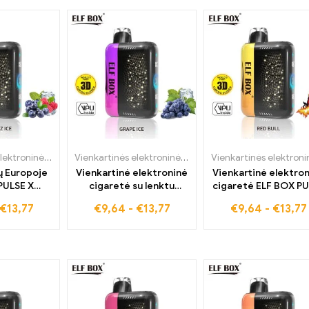
uris trunka
patrauklią didmeninę
ieną
kainą – išbandykite
Vienkartinės elektroninės cigaretės
,
ELF BOX PULSE X
Vienkartinės elektroninės cigaretės
,
ELF BOX PULSE X
ų Europoje
Vienkartinė elektroninė
Vienkartinė elektro
PULSE X
cigaretė su lenktu
cigaretė ELF BOX P
ežimas su
ekranu ir Grape Ice
X su Red Bull skoni
€
13,77
€
9,64
-
€
13,77
€
9,64
-
€
13,77
zz Ice
skonio ELF BOX PULSE X