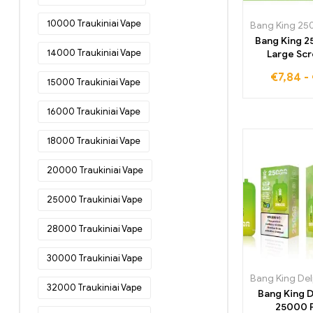
Bulgarijoje
(51)
10000 Traukiniai Vape
Vienkartinės elektroninės cigaretės
Bang King 2
Danijoje
(54)
14000 Traukiniai Vape
Large Sc
vienkartinė 
Vienkartinės elektroninės cigaretės
€
7,84
-
cigaretė Br
Vokietijoje
(77)
15000 Traukiniai Vape
Jūsų stilinga
Vienkartinės elektroninės cigaretės
ilgalaikiam
16000 Traukiniai Vape
Estijoje
(46)
malon
18000 Traukiniai Vape
Vienkartinės elektroninės cigaretės
Suomijoje
(48)
20000 Traukiniai Vape
Vienkartinės elektroninės cigaretės
Prancūzijoje
(52)
25000 Traukiniai Vape
Vienkartinės elektroninės cigaretės
Graikijoje
(49)
28000 Traukiniai Vape
Vienkartinės elektroninės cigaretės
30000 Traukiniai Vape
Airijoje
(20)
Vienkartinės elektroninės cigaretės
32000 Traukiniai Vape
Bang King 
Italijoje
(34)
25000 