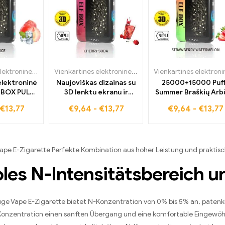
Vienkartinės elektroninės cigaretės
,
ELF BOX PULSE X
Vienkartinės elektroninės cigaretės
,
ELF BOX PULSE X
elektroninė
Naujoviškas dizainas su
25000+15000 Puf
F BOX PULSE
3D lenktu ekranu ir
Summer Braškių Arb
 režimu ir
vyšnių sodos aromatu
skonio ELF BOX PULS
€
13,77
€
9,64
-
€
13,77
€
9,64
-
€
13,77
do skoniu
ELF BOX PULSE X
ape E-Zigarette Perfekte Kombination aus hoher Leistung und praktis
bles N-Intensitätsbereich 
ge Vape E-Zigarette bietet N-Konzentration von
0% bis 5% an, patenkin
Konzentration einen sanften Übergang und eine komfortable Eingewöh