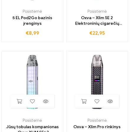
Posistemė
Posistemė
5 EL Pod2Go bazinis
Oxva – Xlim SE 2
įrenginys
Elektroninių cigarečių
dėžutės komplektas
€
8,99
€
22,95
Posistemė
Posistemė
Jūsų tobulas kompanionas
Oxva – Xlim Pro rinkinys