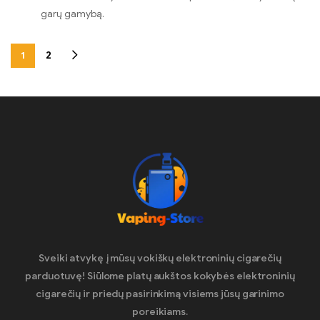
garų gamybą.
1
2
Sveiki atvykę į mūsų vokiškų elektroninių cigarečių
parduotuvę! Siūlome platų aukštos kokybės elektroninių
cigarečių ir priedų pasirinkimą visiems jūsų garinimo
poreikiams.