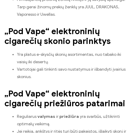
Tarp gerai žinomų prekių ženklų yra JUUL, DRAKONAS,
Vaporesso ir Uwellas.
„Pod Vape“ elektroninių
cigarečių skonio parinktys
Yra platus e-skysčių skonių asortimentas, nuo tabako iki
vaisių iki desertų.
Vartotojai gali tinkinti savo nustatymus ir išbandyti įvairius
skonius.
„Pod Vape“ elektroninių
cigarečių priežiūros patarimai
Reguliarus
valymas
ir
priežiūra
yra svarbūs, užtikrinti
optimalų veikimą.
Jei reikia, ankštys ir ritės turi būti pakeistos, išlaikyti skonį ir