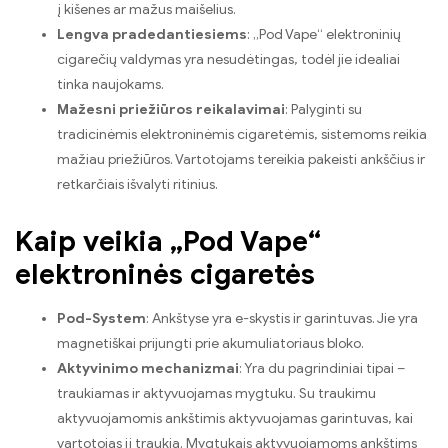
į kišenes ar mažus maišelius.
Lengva pradedantiesiems
: „Pod Vape“ elektroninių
cigarečių valdymas yra nesudėtingas, todėl jie idealiai
tinka naujokams.
Mažesni priežiūros reikalavimai
: Palyginti su
tradicinėmis elektroninėmis cigaretėmis, sistemoms reikia
mažiau priežiūros. Vartotojams tereikia pakeisti ankščius ir
retkarčiais išvalyti ritinius.
Kaip veikia „Pod Vape“
elektroninės cigaretės
Pod-System
: Ankštyse yra e-skystis ir garintuvas. Jie yra
magnetiškai prijungti prie akumuliatoriaus bloko.
Aktyvinimo mechanizmai
: Yra du pagrindiniai tipai –
traukiamas ir aktyvuojamas mygtuku. Su traukimu
aktyvuojamomis ankštimis aktyvuojamas garintuvas, kai
vartotojas jį traukia. Mygtukais aktyvuojamoms ankštims