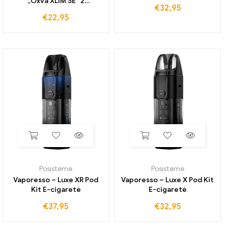
„Oxva XLIM SE“ 2
€
32,95
Elektroninės cigaretės
€
22,95
Posistemė
Posistemė
Vaporesso – Luxe XR Pod
Vaporesso – Luxe X Pod Kit
Kit E-cigaretė
E-cigaretė
€
37,95
€
32,95