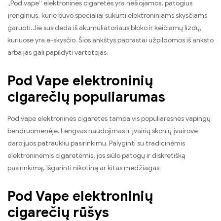
„Pod vape“ elektroninės cigaretės yra nešiojamos, patogius
įrenginius, kurie buvo specialiai sukurti elektroniniams skysčiams
garuoti. Jie susideda iš akumuliatoriaus bloko ir keičiamų lizdų,
kuriuose yra e-skysčio. Šios ankštys paprastai užpildomos iš anksto
arba jas gali papildyti vartotojas.
Pod Vape elektroninių
cigarečių populiarumas
Pod vape elektroninės cigaretės tampa vis populiaresnės vapingų
bendruomenėje. Lengvas naudojimas ir įvairių skonių įvairovė
daro juos patraukliu pasirinkimu. Palyginti su tradicinėmis
elektroninėmis cigaretėmis, jos siūlo patogų ir diskretišką
pasirinkimą, Išgarinti nikotiną ar kitas medžiagas.
Pod Vape elektroninių
cigarečių rūšys