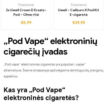
Posistemė
Posistemė
2x Uwell Crown D Ersatz-
Uwell – Caliburn X Pod Kit
Pod – Ohne ritė
E-cigaretė
€
5,99
€
39,95
„Pod Vape“ elektroninių
cigarečių įvadas
„Pod vape“ elektroninės cigaretės yra populiari „vaper“
alternatyva. Šiame straipsnyje apžvelgsime skirtingus šių įrenginių
aspektus.
Kas yra „Pod Vape“
elektroninės cigaretės?