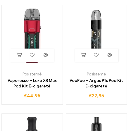
Posistemė
Posistemė
Vaporesso – Luxe XR Max
VooPoo – Argus P1s Pod Kit
Pod Kit E-cigaretė
E-cigaretė
€
44,95
€
22,95