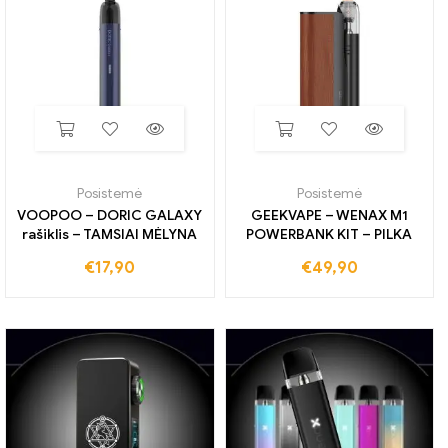
Posistemė
Posistemė
VOOPOO – DORIC GALAXY
GEEKVAPE – WENAX M1
rašiklis – TAMSIAI MĖLYNA
POWERBANK KIT – PILKA
€
17,90
€
49,90