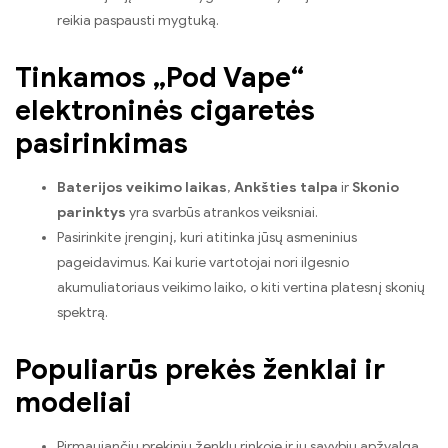
reikia paspausti mygtuką.
Tinkamos „Pod Vape“
elektroninės cigaretės
pasirinkimas
Baterijos veikimo laikas
,
Ankšties talpa
ir
Skonio
parinktys
yra svarbūs atrankos veiksniai.
Pasirinkite įrenginį, kuri atitinka jūsų asmeninius
pageidavimus. Kai kurie vartotojai nori ilgesnio
akumuliatoriaus veikimo laiko, o kiti vertina platesnį skonių
spektrą.
Populiarūs prekės ženklai ir
modeliai
Pirmaujančių prekinių ženklų rinkoje ir jų savybių apžvalga.