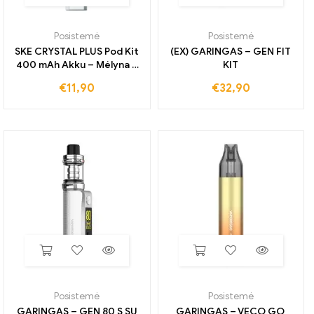
Posistemė
Posistemė
SKE CRYSTAL PLUS Pod Kit
(EX) GARINGAS – GEN FIT
400 mAh Akku – Mėlyna +
KIT
Crystal Plus Pod Cherry Ice
€
11,90
€
32,90
20mg nikotino
Posistemė
Posistemė
GARINGAS – GEN 80 S SU
GARINGAS – VECO GO