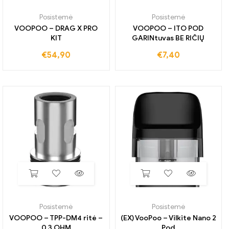
Posistemė
Posistemė
VOOPOO – DRAG X PRO
VOOPOO – ITO POD
KIT
GARINtuvas BE RIČIŲ
€
54,90
€
7,40
Posistemė
Posistemė
VOOPOO – TPP-DM4 ritė –
(EX) VooPoo – Vilkite Nano 2
0,3 OHM
Pod