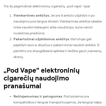
Yra du pagrindiniai elektroninių cigarečių „pod vape“ tipai:
Vienkartinės ankštys
: Jie yra iš anksto užpildyti ir po
naudojimo juos lengva išmesti. Vienkartinės ankštys idealiai
tinka naudoti keliaujant arba naudotojui, kurie nenori
nuolatinės priežiūros.
Pakartotinai užpildomos ankštys
: Vartotojai gali
papildyti savo e-skysčius ir pakartotinai naudoti ankštis. Ši
parinktis yra draugiškesnė aplinkai ir leidžia gauti įvairesnių
skonių.
„Pod Vape“ elektroninių
cigarečių naudojimo
pranašumai
Nešiojamumas ir patogumas
: Pod sistemos yra
kompaktiškos ir lengvai transportuojamos. Jie lengvai telpa