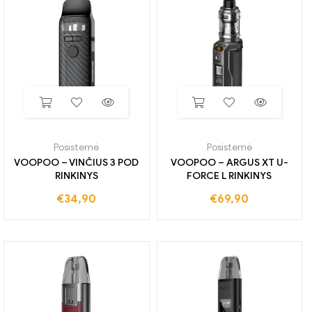
Posistemė
Posistemė
VOOPOO – VINČIUS 3 POD
VOOPOO – ARGUS XT U-
RINKINYS
FORCE L RINKINYS
€
34,90
€
69,90