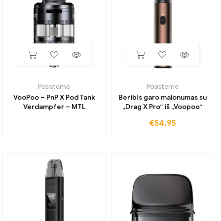
Posistemė
Posistemė
VooPoo – PnP X Pod Tank
Beribis garo malonumas su
Verdampfer – MTL
„Drag X Pro“ iš „Voopoo“
€
54,95