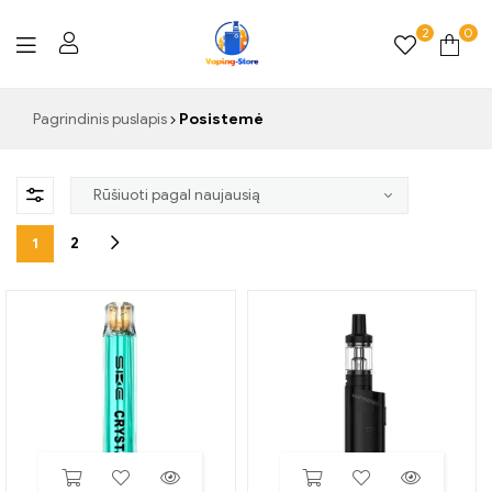
2
0
Vaping-
Pagrindinis puslapis
Posistemė
Store.de
1
2