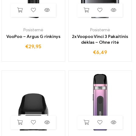
Posistemė
Posistemė
VooPoo – Argus G rinkinys
2x Voopoo Vinci 3 Pakaitinis
dėklas – Ohne ritė
€
29,95
€
6,49