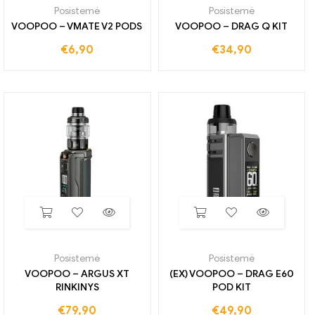
Posistemė
Posistemė
VOOPOO – VMATE V2 PODS
VOOPOO – DRAG Q KIT
€
6,90
€
34,90
Posistemė
Posistemė
VOOPOO – ARGUS XT
(EX) VOOPOO – DRAG E60
RINKINYS
POD KIT
€
79,90
€
49,90