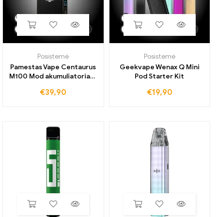
Posistemė
Posistemė
Pamestas Vape Centaurus
Geekvape Wenax Q Mini
M100 Mod akumuliatoriaus
Pod Starter Kit
laikiklis
€
39,90
€
19,90