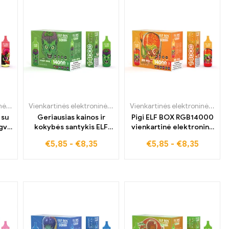
000
Vienkartinės elektroninės cigaretės
,
ELF BOX RGB14000
Vienkartinės elektroninės cigaretės
,
ELF BOX RGB14000
Vienkartinės elektroninės cigaretės
 su
Geriausias kainos ir
Pigi ELF BOX RGB14000
ngvu
kokybės santykis ELF
vienkartinė elektroninė
BOX RGB14000
cigaretė su Red Bull
€
5,85
-
€
8,35
€
5,85
-
€
8,35
vienkartinė elektroninė
skoniu
cigaretė su dvigubo
obuolio skoniu