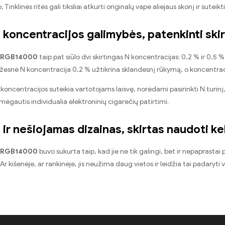
 Tinklinės ritės gali tiksliai atkurti originalų vape aliejaus skonį ir suteikt
 koncentracijos galimybės, patenkinti skir
 RGB14000
taip pat siūlo dvi skirtingas N koncentracijas: 0,2 % ir 0,5 %
žesnė N koncentracija 0,2 % užtikrina sklandesnį rūkymą, o koncentracij
 koncentracijos suteikia vartotojams laisvę, norėdami pasirinkti N turinį, 
 mėgautis individualia elektroninių cigarečių patirtimi.
ir nešiojamas dizainas, skirtas naudoti ke
 RGB14000
buvo sukurta taip, kad jie ne tik galingi, bet ir nepaprast
Ar kišenėje, ar rankinėje, jis neužima daug vietos ir leidžia tai padaryti