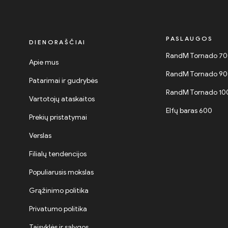
PASLAUGOS
DIENORAŠČIAI
RandM Tornado 7
Apie mus
RandM Tornado 9
Patarimai ir gudrybės
RandM Tornado 1
Vartotojų ataskaitos
Elfų baras 600
Prekių pristatymai
Verslas
Filialų tendencijos
Populiarusis mokslas
Grąžinimo politika
Privatumo politika
Taisyklės ir sąlygos