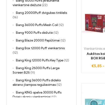
Bang 15000 Puffs įkraunama
vienkartinė dėžutė
(22)
Bang 20000Puff dvigubas tinklelis
(16)
Bang 36000 Puffs Mesh Coil
(12)
Bang 9000 Puffs dėžutė
(12)
Bang Blaze 20000 Papūtimai
(12)
Bang Box 12000 Puff vienkartinis
(12)
Aukštos ko
BOX RG
Bang King 12000 Puffs Key Type
(12)
vienkartinė 
€
5,85
cigaretė s
Bang King 25000 Puffs Large
sodos sk
Screen B25
(11)
nemok
Bang King 36000 Puffs didelio
pristatyma
ekrano įtampos reguliavimas
(12)
Bang KING spalva 30000 Puffs
Dviejų skonių vienkartiniai
(12)
Bang King DelphiTreh 25000