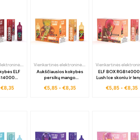
Vienkartinės elektroninės cigaretės
,
ELF BOX RGB14000
Vienkartinės elektroninės cigaretės
,
ELF BOX RGB14
kybės ELF
Aukščiausios kokybės
ELF BOX RGB14000
B14000
persikų mango
Lush Ice skoniu ir le
elektroninė
malonumas su
pristatymu
-
€
8,35
€
5,85
-
€
8,35
€
5,85
-
€
8,35
u vyšnių
vienkartine elektronine
oniu ir
cigarete Elf Box
amas
RGB14000
s Europoje