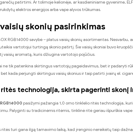
igarečių patirtimi. Ar tolimoje kelionėje, ar kasdieniniame gyvenime, 
rukdytų elektros energijos arba vape alyvos trūkumas.
 vaisių skonių pasirinkimas
 BOX RGB14000 savybė – platus vaisių skonių asortimentas. Nesvarbu, ar
uteikia vartotojui turtingą skonio patirtį. Šie vaisių skoniai buvo kruopš
tį vaisių aromatą, kuris džiugina vartotojo pojūčius.
iai ne tik patenkina skirtingus vartotojų pageidavimus, bet ir padaryt
 bet kada perjungti skirtingus vaisių skonius ir taip patirti įvairų el. ci
o ritės technologija, skirta pagerinti skonį
 RGB14000
pasižymi pažangia 1,0 omo tinklelio ritės technologija, kuris 
timu. Palyginti su tradicinėmis ritėmis, tinklinė ritė geriau išpurškia va
s ritės turi gana ilgą tarnavimo laiką, kad įrenginio nereikėtų taip dažnai