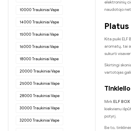
elektroninių c
Bulgarijoje
(51)
naudotojo net
10000 Traukiniai Vape
Vienkartinės elektroninės cigaretės
Danijoje
(54)
14000 Traukiniai Vape
Platus
Vienkartinės elektroninės cigaretės
Vokietijoje
(77)
15000 Traukiniai Vape
Kita puiki ELF
Vienkartinės elektroninės cigaretės
aromatų, tai s
16000 Traukiniai Vape
Estijoje
(46)
sukurti visaver
18000 Traukiniai Vape
Vienkartinės elektroninės cigaretės
Suomijoje
(48)
Skirtingi skon
20000 Traukiniai Vape
vartotojas gali
Vienkartinės elektroninės cigaretės
Prancūzijoje
(52)
25000 Traukiniai Vape
Tinkleli
Vienkartinės elektroninės cigaretės
Graikijoje
(49)
28000 Traukiniai Vape
Mirk
ELF BOX
Vienkartinės elektroninės cigaretės
30000 Traukiniai Vape
kiekvienu išpū
Airijoje
(20)
potyrį.
Vienkartinės elektroninės cigaretės
32000 Traukiniai Vape
Italijoje
(34)
Be to, tinklinė