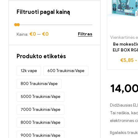
Papūtimai
(11)
Filtruoti pagal kainą
„Bang King Digital“ 15000 Papūtimai
(20)
Bang King išmanusis ekranas 15000
€0
€0
Filtras
Kaina:
—
Puff
(10)
Be mokesčių
Bang Rocket 18000 Puff
(12)
ELF BOX RG
Produkto etiketės
gaiviu mė
Bang Tick Tock 20000 Papūtimai
€
5,85
(12)
12k vape
600 Traukiniai Vape
Bang TN12000 Puffs
(12)
800 Traukiniai Vape
Bang XXL NT15000 pūstukai
(12)
14,00
Crystal Bar 600
(20)
5000 Traukiniai Vape
Vienkartinės elektroninės cigaretės
Didžiausias EL
7000 Traukiniai Vape
(437)
Tai reiškia, k
Vienkartinės elektroninės cigaretės
elektronines c
8000 Traukiniai Vape
Belgijoje
(45)
Ilgalaikis tra
9000 Traukiniai Vape
Vienkartinės elektroninės cigaretės