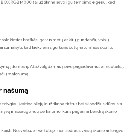
ELF BOX RGB14000 tai užtikrina savo ilgu tempimo elgesiu, kad
 saldžiosios braškės, gaivus mėtų ar kitų gundančių vaisių
čiai sumaišyti, kad kiekvienas gurkšnis būtų natūralaus skonio,
i rūkymą įdomesnį: Atsižvelgdamas į savo pageidavimus ar nuotaiką,
garečių malonumą..
 ir našumą
tolygiau įkaitina aliejų ir užtikrina tirštus bei sklandžius dūmus su
pe alyvą ir apsaugo nuo perkaitimo, kuris pagerina bendrą skonio
 keisti. Nesvarbu, ar vartotojai nori sodraus vaisių skonio ar lengvo