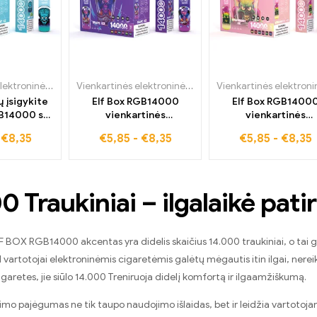
Vienkartinės elektroninės cigaretės
,
ELF BOX RGB14000
Vienkartinės elektroninės cigaretės
,
ELF BOX RGB14
 įsigykite
Elf Box RGB14000
Elf Box RGB1400
B14000 su
vienkartinės
vienkartinės
tų ledu
elektroninės cigaretės
elektroninės cigare
-
€
8,35
€
5,85
-
€
8,35
€
5,85
-
€
8,35
su vynuogių ledo skoniu
Strawberry Ice
didmeninės kainos
pristatymas Europ
be mokesčių
0 Traukiniai – ilgalaikė patir
F BOX RGB14000 akcentas yra didelis skaičius 14.000 traukiniai, o tai ge
ad vartotojai elektroninėmis cigaretėmis galėtų mėgautis itin ilgai, nerei
igaretes, jie siūlo 14.000 Treniruoja didelį komfortą ir ilgaamžiškumą.
ukimo pajėgumas ne tik taupo naudojimo išlaidas, bet ir leidžia vartotoj