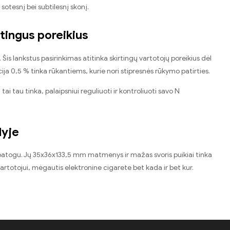
i sotesnį bei subtilesnį skonį.
tingus poreikius
. Šis lankstus pasirinkimas atitinka skirtingų vartotojų poreikius dėl
a 0,5 % tinka rūkantiems, kurie nori stipresnės rūkymo patirties.
tai tau tinka, palaipsniui reguliuoti ir kontroliuoti savo N
lyje
ai patogu. Jų 35x36x133,5 mm matmenys ir mažas svoris puikiai tinka
 vartotojui, mėgautis elektronine cigarete bet kada ir bet kur.