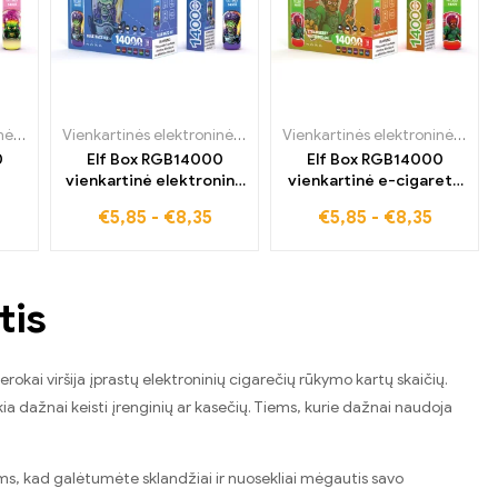
000
Vienkartinės elektroninės cigaretės
,
ELF BOX RGB14000
Vienkartinės elektroninės cigaretės
,
ELF BOX RGB14000
Vienkartinės elektroninės cigaretės
0
Elf Box RGB14000
Elf Box RGB14000
vienkartinė elektroninė
vienkartinė e-cigaretė
tės
cigaretė Blue Razz Ice
su braškių arbūzo
€
5,85
-
€
8,35
€
5,85
-
€
8,35
dideliais kiekiais
skoniu, prieinama
oje
geriausiomis kainomis
visame pasaulyje
tis
rokai viršija įprastų elektroninių cigarečių rūkymo kartų skaičių.
kia dažnai keisti įrenginių ar kasečių. Tiems, kurie dažnai naudoja
ams, kad galėtumėte sklandžiai ir nuosekliai mėgautis savo