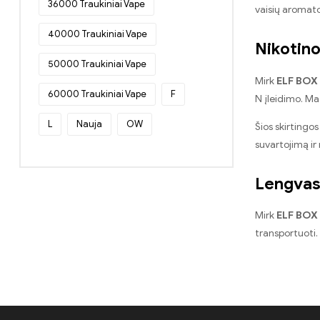
36000 Traukiniai Vape
vaisių aromato,
Vienkartinės elektroninės cigaretės
Kroatijoje
(18)
40000 Traukiniai Vape
Nikotino
Vienkartinės elektroninės cigaretės
Latvijoje
(44)
50000 Traukiniai Vape
Mirk
ELF BOX
Vienkartinės elektroninės cigaretės
60000 Traukiniai Vape
F
Lietuvoje
(30)
N įleidimo. Ma
Vienkartinės elektroninės cigaretės
L
Nauja
OW
Šios skirtingos
Liuksemburge
(43)
suvartojimą ir
Vienkartinės elektroninės cigaretės
Nyderlanduose
(36)
Lengvas 
Vienkartinės elektroninės cigaretės
Austrijoje
(64)
Mirk
ELF BOX
Vienkartinės elektroninės cigaretės
transportuoti. 
Lenkijoje
(45)
Vienkartinės elektroninės cigaretės
Portugalijoje
(44)
Vienkartinės elektroninės cigaretės