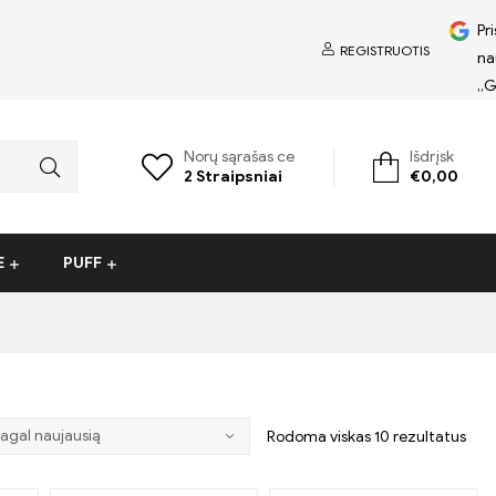
Pri
REGISTRUOTIS
na
„G
Norų sąrašas ce
Išdrįsk
2
Straipsniai
€
0,00
E
PUFF
Rodoma viskas 10 rezultatus