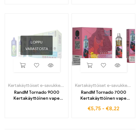
LOPPU
VARASTOSTA
Kertakäyttöiset e-savukkeet
,
Kertakäyttöiset sähkösavukkeet Belg
Kertakäyttöiset e-savukkeet
,
Ke
RandM Tornado 9000
RandM Tornado 7000
Kertakäyttöinen vape
Kertakäyttöinen vape
9000 Puffs
7000 Puffs
€
5,75
-
€
8,22