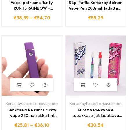
Vape-patruuna Runty
5 kpl Puffla Kertakäyttöinen
RUNTS RAINBOW -
Vape Pen 280mah ladattava
patruuna, keraaminen kela-
2,0 ml tyhjät palot
€
38,59
–
€
54,70
€
55,29
sumutin 510 Lankakärryt
keraaminen kela
1,0 ML Tyhjä paksu öljykärry
sähkösavukkeiden
vahahöyrystin
höyrystin paksulle öljylle
Kertakäyttöiset e-savukkeet
Kertakäyttöiset e-savukkeet
Sähkösavuke runtz runty
Runtz vape kynä e
vape 280mah akku 1ml
tupakkasarjat ladattava
tyhjä laitekotelot
320mah akku magneettinen
€
25,81
–
€
36,10
€
30,54
ladattavat kertakäyttöiset
pakkauslaatikko runty 1,0