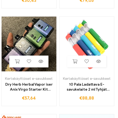
€
30,43
€
79,05
ml tyhjät palot keraaminen
UB Ultra Coil sähkösavuke
kela e tupakka-höyrystin
RDL MTL Vape
paksulle öljylle
Kertakäyttöiset e-savukkeet
Kertakäyttöiset e-savukkeet
Dry Herb Herbal Vapor iser
10 Pala Ladattava E-
Anix Virgo Starter Kit
savukelaite 2 ml Tyhjät
Lämpötilansäädin Tobacco
Vape Pen Paksut
€
57,64
€
88,88
Vape Pen 1300mah Akku
Öljypatruunat Pod 650mAh
oled Screen Vapor izador
Akku vahahöyrystin kynä
pakkauksella