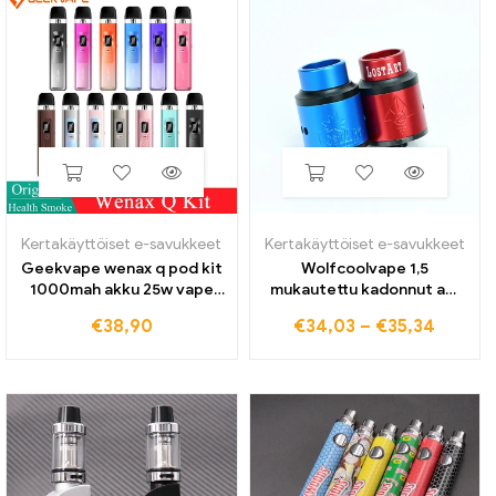
Kertakäyttöiset e-savukkeet
Kertakäyttöiset e-savukkeet
Geekvape wenax q pod kit
Wolfcoolvape 1,5
1000mah akku 25w vape
mukautettu kadonnut art
2ml ylätäyttö höyrystin
goon v5.0 rda vape 24mm
€
38,90
€
34,03
–
€
35,34
sähkösavuke mtl rdl vape
rda sumutin uusintatanko
kynä
tippuva säiliö sumutin bf
kynällä