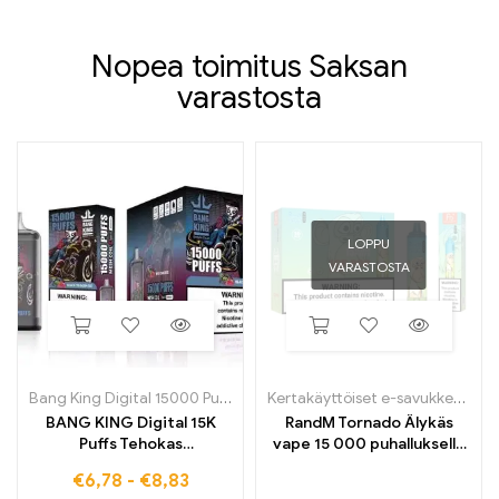
Nopea toimitus Saksan
varastosta
LOPPU
VARASTOSTA
Bang King Digital 15000 Puffs
Kertakäyttöiset e-savukkeet
,
Ke
BANG KING Digital 15K
RandM Tornado Älykäs
Puffs Tehokas
vape 15 000 puhalluksella
kertakäyttöinen e-savuke,
ja digitaalisella
€
6,78
-
€
8,83
jolla on voimakas maku
ohjausnäytöllä