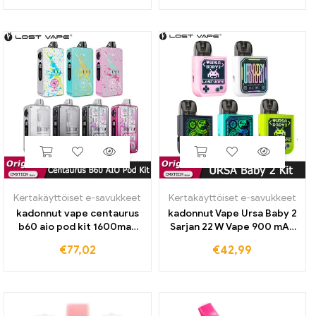
vape kynät vape pod
ml tyhjiä keraamisia
laatikolla
patruunoita
Kertakäyttöiset e-savukkeet
Kertakäyttöiset e-savukkeet
kadonnut vape centaurus
kadonnut Vape Ursa Baby 2
b60 aio pod kit 1600mah
Sarjan 22 W Vape 900 mAh
akku 60w mod 5ml
akku 2,5 ml Ursa Pod -
€
77,02
€
42,99
patruuna fit ub ultra coil
patruuna 0.6/0,8 Ohm
sähkösavuke
sähköinen savukehöyrystin