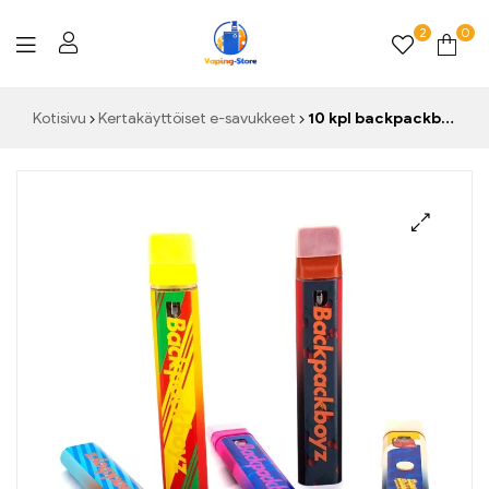
2
0
Vaping-
Kotisivu
Kertakäyttöiset e-savukkeet
10 kpl backpackboyz vape kynät 1ml kotelosarjat 280mah akku e-savukkeet tyhjä patruuna paksumpi öljyhöyrystin paperirasiapakkauksella
Store.de