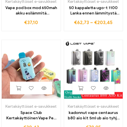
Kertakäyttöiset e-savukkeet
Kertakäyttöiset e-savukkeet
Vape pod box mod 650mah
50 kappaletta ugo-t 1100
akku esilämmitä
Lanka ennen lämmitystä
säädettävä jännite vv vape
Akku mah E-savukkeet
€
37,10
€
62,73
–
€
203,45
modit
Vape Micro USB Passth
magneettisovittimella
karkea Evod Ego T Akku
kierrekasettien kärrylle
Ce4 MT3 Tankille
Kertakäyttöiset e-savukkeet
Kertakäyttöiset e-savukkeet
Space Club
kadonnut vape centaurus
Kertakäyttöinen Vape Pen
b80 aio kit 5ml ub aio tyhjä
320 mAh Type-C akku 2,0
pod/boro tank rba mode &