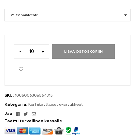
Valitse vaihtoehto
-
+
LISÄÄ OSTOSKORIIN
SKU:
1005006306564315
Kategoria:
Kertakäyttöiset e-savukkeet
Facebook
Viserrys
Sähköposti
Jaa:
Taattu turvallinen kassalle