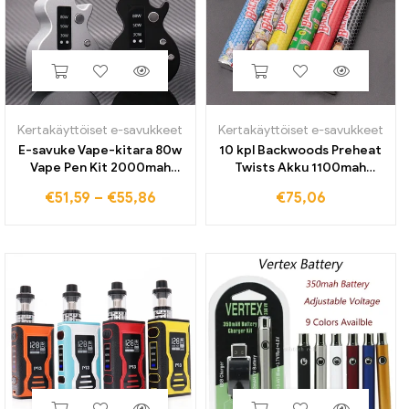
Kertakäyttöiset e-savukkeet
Kertakäyttöiset e-savukkeet
E-savuke Vape-kitara 80w
10 kpl Backwoods Preheat
Vape Pen Kit 2000mah
Twists Akku 1100mah
sisäänrakennettu akku 0,3
Esilämmitys Pohja Vaihtuva
€
51,59
–
€
55,86
€
75,06
Ohm 2ml Tank USB
Jännite Akku Vape kynä
ladattava Vapor Pen Box
vahahöyrystimeen paksu
Mod Vaper
öljy vape