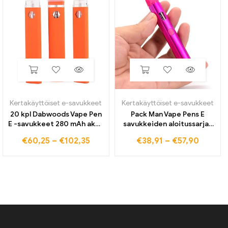
Kertakäyttöiset e-savukkeet
Kertakäyttöiset e-savukkeet
20 kpl Dabwoods Vape Pen
Pack Man Vape Pens E
E -savukkeet 280 mAh akku
savukkeiden aloitussarjat
sähkösavukkeen
380mAh ladattava akku
€
60,25
–
€
102,35
€
38,91
–
€
57,90
aloituspakkaus 1,0 ml vapes
keraaminen kela tyhjä 2,0
patruunat pod paksu öljy
ml patruunakotelo
uskalla
pakkauksen kanssa