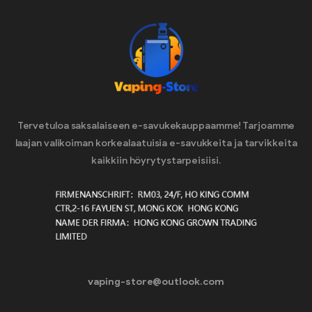
Tervetuloa saksalaiseen e-savukekauppaamme! Tarjoamme
laajan valikoiman korkealaatuisia e-savukkeita ja tarvikkeita
kaikkiin höyrytystarpeisiisi.
vaping-store@outlook.com