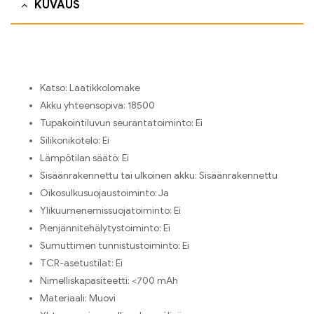
KUVAUS
Katso:
Laatikkolomake
Akku yhteensopiva:
18500
Tupakointiluvun seurantatoiminto:
Ei
Silikonikotelo:
Ei
Lämpötilan säätö:
Ei
Sisäänrakennettu tai ulkoinen akku:
Sisäänrakennettu
Oikosulkusuojaustoiminto:
Ja
Ylikuumenemissuojatoiminto:
Ei
Pienjännitehälytystoiminto:
Ei
Sumuttimen tunnistustoiminto:
Ei
TCR-asetustilat:
Ei
Nimelliskapasiteetti:
<700 mAh
Materiaali:
Muovi