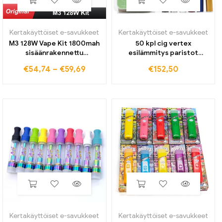
Kertakäyttöiset e-savukkeet
Kertakäyttöiset e-savukkeet
M3 128W Vape Kit 1800mah
50 kpl cig vertex
sisäänrakennettu
esilämmitys paristot
akkukotelon modi 3 ml
350mah kierre nappi
€
54,74
–
€
59,69
€
152,50
säiliöllä elektronisella
jännite akku älykärryille
savukesarjalla Vaper Vape
evästeet vape patruunat
kynän höyrystimen savu
kärryn säätö
Kertakäyttöiset e-savukkeet
Kertakäyttöiset e-savukkeet