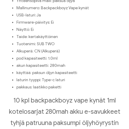
Yhteensopiva malli:
paksua öljyä
Mallinumero:
Backpackboyz Vape kynät
USB-laturi:
Ja
Firmware-päivitys:
Ei
Näyttö:
Ei
Taide:
kertakäyttöinen
Tuotenimi:
SUB TWO
Alkuperä:
CN (Alkuperä)
pod kapasiteetti:
1.0ml
akun kapasiteetti:
280mah
käyttää:
paksun öljyn kapasiteetti
laturin tyyppi:
Type-c laturi
pakkaus:
laatikko paketti
10 kpl backpackboyz vape kynät 1ml
kotelosarjat 280mah akku e-savukkeet
tyhjä patruuna paksumpi öljyhöyrystin