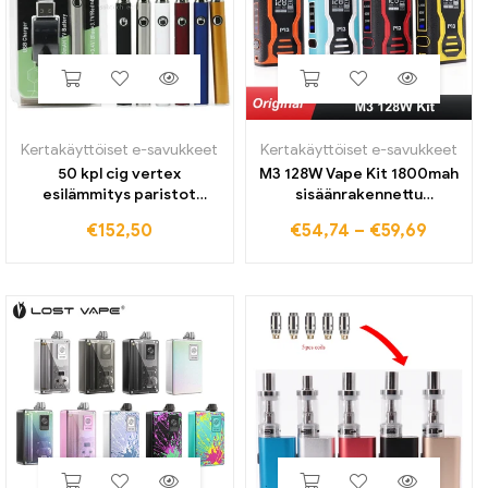
Kertakäyttöiset e-savukkeet
Kertakäyttöiset e-savukkeet
50 kpl cig vertex
M3 128W Vape Kit 1800mah
esilämmitys paristot
sisäänrakennettu
350mah kierre nappi
akkukotelon modi 3 ml
€
152,50
€
54,74
–
€
59,69
jännite akku älykärryille
säiliöllä elektronisella
evästeet vape patruunat
savukesarjalla Vaper Vape
kärryn säätö
kynän höyrystimen savu