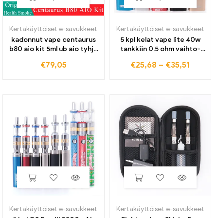
Kertakäyttöiset e-savukkeet
Kertakäyttöiset e-savukkeet
kadonnut vape centaurus
5 kpl kelat vape lite 40w
b80 aio kit 5ml ub aio tyhjä
tankkiin 0,5 ohm vaihto-
pod/boro tank rba mode &
aloitussarja kelat
€
79,05
€
25,68
–
€
35,51
UB Ultra Coil sähkösavuke
elektroninen savukepää
RDL MTL Vape
sumuttimen ytimet Vaper
Kertakäyttöiset e-savukkeet
Kertakäyttöiset e-savukkeet