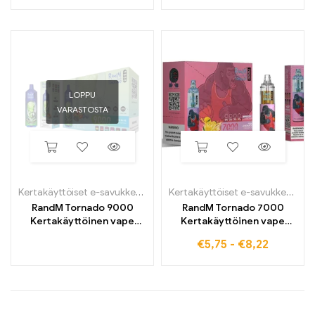
LOPPU
VARASTOSTA
Kertakäyttöiset e-savukkeet
,
Kertakäyttöiset sähkösavukkeet Belg
Kertakäyttöiset e-savukkeet
,
Ke
RandM Tornado 9000
RandM Tornado 7000
Kertakäyttöinen vape
Kertakäyttöinen vape
9000 Puffs
7000 Puffs
€
5,75
-
€
8,22