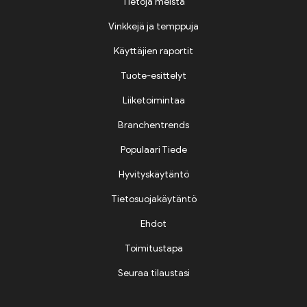
Tietoja meistä
Vinkkejä ja temppuja
Käyttäjien raportit
Tuote-esittelyt
Liiketoimintaa
Branchentrends
Populaari Tiede
Hyvityskäytäntö
Tietosuojakäytäntö
Ehdot
Toimitustapa
Seuraa tilaustasi