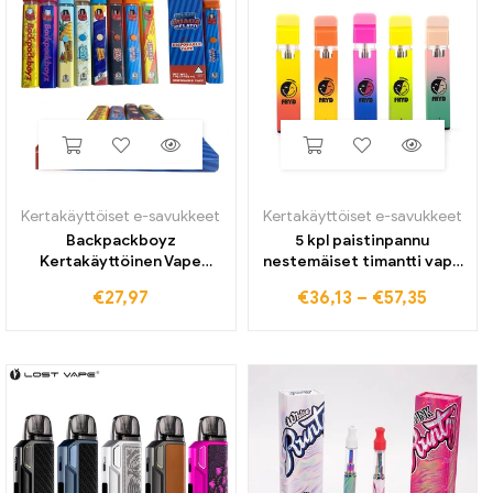
Kertakäyttöiset e-savukkeet
Kertakäyttöiset e-savukkeet
Backpackboyz
5 kpl paistinpannu
Kertakäyttöinen Vape
nestemäiset timantti vape
ladattava 280 mAh akku 1 ml
kynät 2ml otteet tyhjiä
€
27,97
€
36,13
–
€
57,35
tyhjä elektroninen savuke
paksuja öljykärryjä ja
keraaminen patruuna
savukkeita ladattava
paksulle öljyhöyrystimelle
350mah akkukotelo
pakkauksella