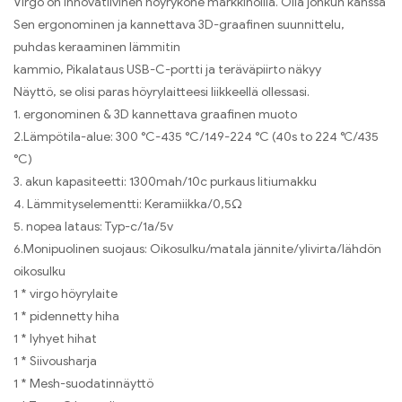
Virgo on innovatiivinen höyrykone markkinoilla. Olla jonkun kanssa
Sen ergonominen ja kannettava 3D-graafinen suunnittelu,
puhdas keraaminen lämmitin
kammio, Pikalataus USB-C-portti ja teräväpiirto näkyy
Näyttö, se olisi paras höyrylaitteesi liikkeellä ollessasi.
1. ergonominen & 3D kannettava graafinen muoto
2.Lämpötila-alue: 300 °C-435 °C/149-224 °C (40s to 224 ℃/435
°C)
3. akun kapasiteetti: 1300mah/10c purkaus litiumakku
4. Lämmityselementti: Keramiikka/0,5Ω
5. nopea lataus: Typ-c/1a/5v
6.Monipuolinen suojaus: Oikosulku/matala jännite/ylivirta/lähdön
oikosulku
1 * virgo höyrylaite
1 * pidennetty hiha
1 * lyhyet hihat
1 * Siivousharja
1 * Mesh-suodatinnäyttö