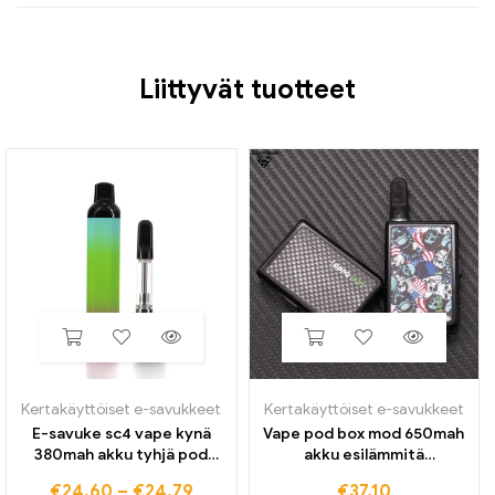
Liittyvät tuotteet
Kertakäyttöiset e-savukkeet
Kertakäyttöiset e-savukkeet
E-savuke sc4 vape kynä
Vape pod box mod 650mah
380mah akku tyhjä pod
akku esilämmitä
vape aloitussarjat USB-
säädettävä jännite vv vape
€
24,60
–
€
24,79
€
37,10