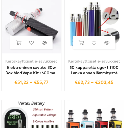
Kertakäyttöiset e-savukkeet
Kertakäyttöiset e-savukkeet
Elektroninen savuke 80w
50 kappaletta ugo-t 1100
Box Mod Vape Kit 1600mah
Lanka ennen lämmitystä
sisäänrakennettu akku 2,5
Akku mah E-savukkeet
€
51,22
–
€
55,77
€
62,73
–
€
203,45
ml säiliö 0,3 Ohm Coil Mods
Vape Micro USB Passth
Kit Kohle Faser Vaper Vapor
karkea Evod Ego T Akku
izer
Ce4 MT3 Tankille