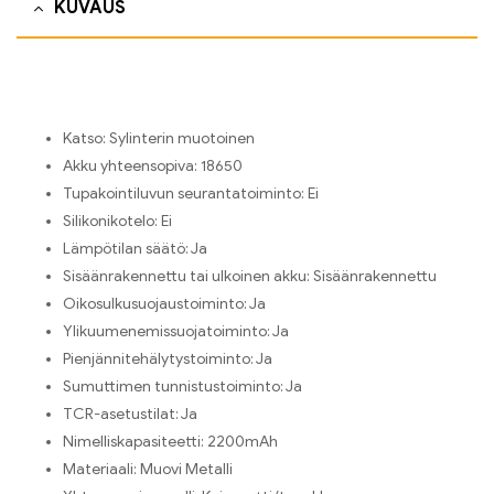
KUVAUS
Katso:
Sylinterin muotoinen
Akku yhteensopiva:
18650
Tupakointiluvun seurantatoiminto:
Ei
Silikonikotelo:
Ei
Lämpötilan säätö:
Ja
Sisäänrakennettu tai ulkoinen akku:
Sisäänrakennettu
Oikosulkusuojaustoiminto:
Ja
Ylikuumenemissuojatoiminto:
Ja
Pienjännitehälytystoiminto:
Ja
Sumuttimen tunnistustoiminto:
Ja
TCR-asetustilat:
Ja
Nimelliskapasiteetti:
2200mAh
Materiaali:
Muovi Metalli