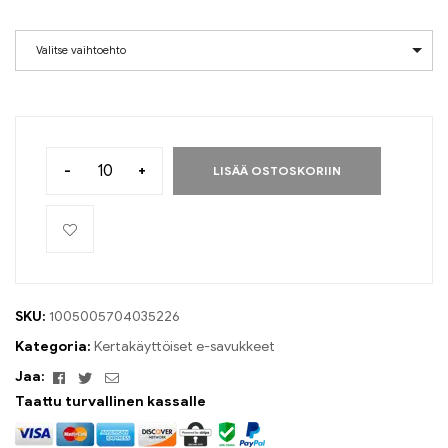
Valitse vaihtoehto
-
+
LISÄÄ OSTOSKORIIN
SKU:
1005005704035226
Kategoria:
Kertakäyttöiset e-savukkeet
Facebook
Viserrys
Sähköposti
Jaa:
Taattu turvallinen kassalle