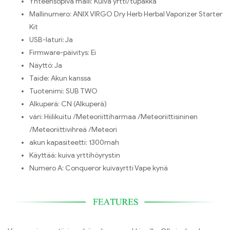
Yhteensopiva malli:
Kuiva yrtti/tupakka
Mallinumero:
ANIX VIRGO Dry Herb Herbal Vaporizer Starter
Kit
USB-laturi:
Ja
Firmware-päivitys:
Ei
Näyttö:
Ja
Taide:
Akun kanssa
Tuotenimi:
SUB TWO
Alkuperä:
CN (Alkuperä)
väri:
Hiilikuitu /Meteoriittiharmaa /Meteoriittisininen
/Meteoriittivihreä /Meteori
akun kapasiteetti:
1300mah
Käyttää:
kuiva yrttihöyrystin
Numero A:
Conqueror kuivayrtti Vape kynä