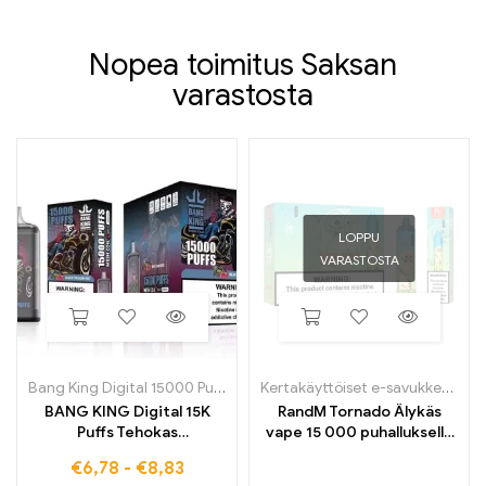
Nopea toimitus Saksan
varastosta
LOPPU
VARASTOSTA
Bang King Digital 15000 Puffs
Kertakäyttöiset e-savukkeet
,
Ke
BANG KING Digital 15K
RandM Tornado Älykäs
Puffs Tehokas
vape 15 000 puhalluksella
kertakäyttöinen e-savuke,
ja digitaalisella
€
6,78
-
€
8,83
jolla on voimakas maku
ohjausnäytöllä