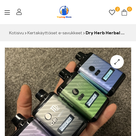
2
0
Vaping-
Kotisivu
Kertakäyttöiset e-savukkeet
Dry Herb Herbal Vapor iser Anix Virgo Starter Kit Lämpötilansäädin Tobacco Vape Pen 1300mah Akku oled Screen Vapor izador
Store.de