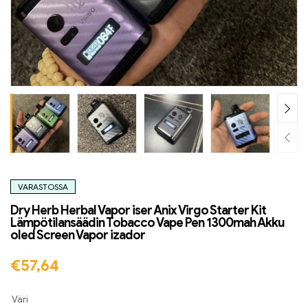
VARASTOSSA
Dry Herb Herbal Vapor iser Anix Virgo Starter Kit
Lämpötilansäädin Tobacco Vape Pen 1300mah Akku
oled Screen Vapor izador
€
57,64
Väri