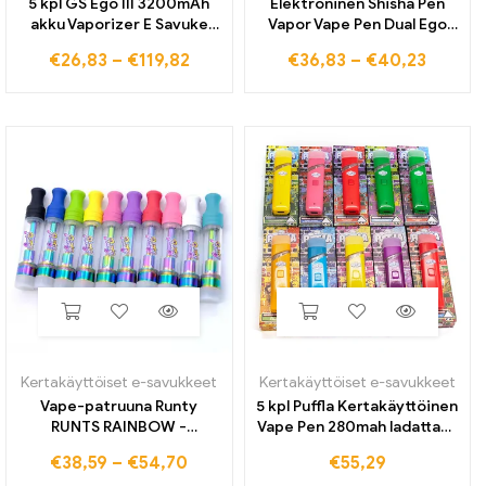
5 kpl GS Ego III 3200mAh
Elektroninen Shisha Pen
akku Vaporizer E Savuke
Vapor Vape Pen Dual Ego
Valtava kapasiteetti 510
Ce4 Zip Vape Kit
€
26,83
–
€
119,82
€
36,83
–
€
40,23
Asenna M14 M16 CE4
Elektroninen savuke Ego T
Atomizer E Cig 2200mah
-akku Ce4 Atomizer E-
vape kynä
savukesarjat
Kertakäyttöiset e-savukkeet
Kertakäyttöiset e-savukkeet
Vape-patruuna Runty
5 kpl Puffla Kertakäyttöinen
RUNTS RAINBOW -
Vape Pen 280mah ladattava
patruuna, keraaminen kela-
2,0 ml tyhjät palot
€
38,59
–
€
54,70
€
55,29
sumutin 510 Lankakärryt
keraaminen kela