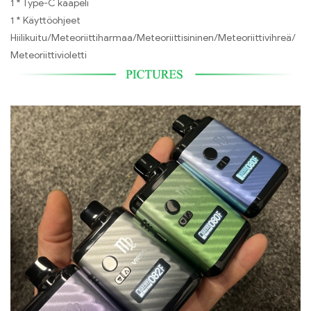
1 * Type-C kaapeli
1 * Käyttöohjeet
Hiilikuitu/Meteoriittiharmaa/Meteoriittisininen/Meteoriittivihreä/
Meteoriittivioletti