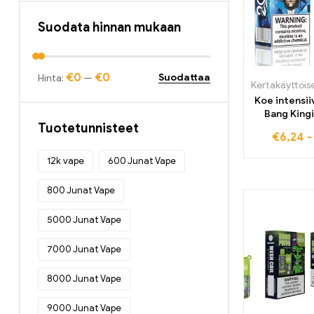
Bang King Digital 15000 Puffs
(20)
Suodata hinnan mukaan
Bang King Smart Screen 15000
Pullistaa
(10)
€0
€0
Suodattaa
Hinta:
—
Bang Rocket 18000 Pullistaa
(12)
Koe intensi
Bang Tick Tock 20000 Puffs
(12)
Bang King
Tuotetunnisteet
20000 Puffi
Bang TN12000 puffit
(12)
€
6,24
Bang XXL NT15000 puffs
(12)
12k vape
600 Junat Vape
Crystal Bar 600
(20)
800 Junat Vape
Kertakäyttöiset e-savukkeet
(437)
5000 Junat Vape
Kertakäyttöiset sähkösavukkeet
Belgiassa
(45)
7000 Junat Vape
Kertakäyttöiset sähkösavukkeet
Bulgariassa
(51)
8000 Junat Vape
Kertakäyttöiset sähkösavukkeet
Tanskassa
(54)
9000 Junat Vape