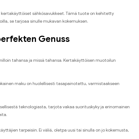
et kertakäyttöiset sähkösavukkeet. Tämä tuote on kehitetty
koilla, se tarjoaa sinulle mukavan kokemuksen.
perfekten Genuss
milloin tahansa ja missä tahansa. Kertakäyttöisen muotoilun
Jokainen maku on huolellisesti tasapainotettu, varmistaakseen
llisestä teknologiasta, tarjota vakaa suorituskyky ja erinomainen
ita.
ttäjien tarpeisiin. Ei väliä, oletpa uusi tai sinulla on jo kokemusta,