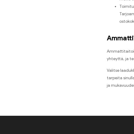
WASPE 5000 PUFFIT
(10)
Toimitu
Tarjoam
WASPE 8000 PUFFIT
(10)
ostokok
Ammattit
Ammattitaitoin
yhteyttä, ja 
Valitse laaduk
tarpeita sinul
ja mukavuudel