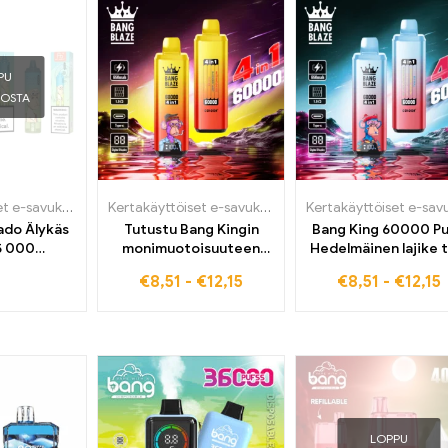
PU
TOSTA
Kertakäyttöiset e-savukkeet
,
Kertakäyttöiset sähkösavukkeet Belgiassa
Kertakäyttöiset e-savukkeet
,
Kertakäyttöiset sähkös
,
Kertakäyttö
ado Älykäs
Tutustu Bang Kingin
Bang King 60000 Pu
5 000
monimuotoisuuteen
Hedelmäinen lajike t
ella ja
60000 Hamputtaa
päällä
€
8,51
-
€
12,15
€
8,51
-
€
12,15
isella
kertakäyttöistä e-
ytöllä
savuketta
LOPPU