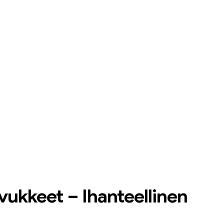
iset sähkösavukkeet Bulgariassa
,
Kertakäyttöiset sähkösavukkeet Tan
vukkeet – Ihanteellinen