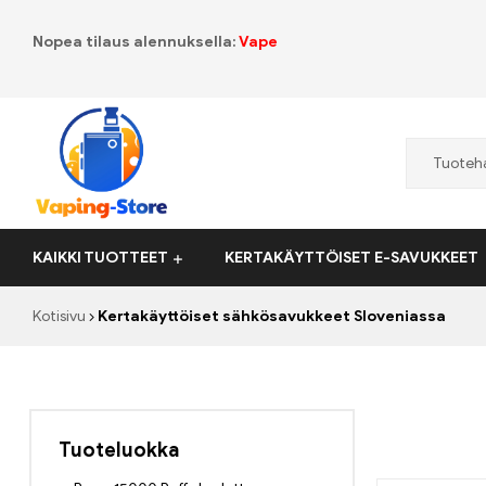
Nopea tilaus alennuksella:
Vape
Vaping-
KAIKKI TUOTTEET
KERTAKÄYTTÖISET E-SAVUKKEET
Store.de
Kotisivu
Kertakäyttöiset sähkösavukkeet Sloveniassa
Tuoteluokka