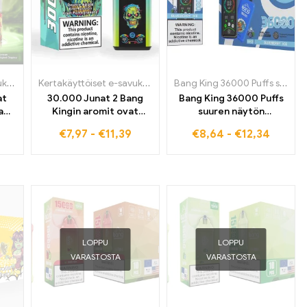
avukkeet Bulgariassa
iset sähkösavukkeet Virossa
Kertakäyttöiset e-savukkeet
,
Kertakäyttöiset sähkösavukkeet Bulgariassa
,
Kertakäyttöiset sähkösavukkeet Saksassa
,
Kertakäyttöiset sähkösavukkeet Italiassa
Kertakäyttöiset e-savukkeet
,
Kertakäyttöiset sähkösavukkeet
,
Kertakäyttöiset 
,
Kertak
Bang King 36000 Puffs suuren näytön jännitteen säätö
,
at
30.000 Junat 2 Bang
Bang King 36000 Puffs
a
Kingin aromit ovat
suuren näytön
i
tarvitsemasi hype
jännitteensäätö
€
7,97
-
€
11,39
€
8,64
-
€
12,34
Kertakäyttöinen
sähkösavuke Blueberry
Ic Helppo höyrytys
innovatiivisella
tekniikalla ja maulla
LOPPU
LOPPU
VARASTOSTA
VARASTOSTA