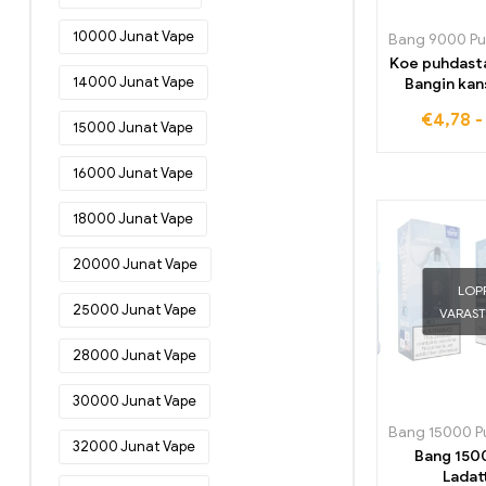
Kertakäyttöiset sähkösavukkeet
10000 Junat Vape
Bang 9000 Pu
Saksassa
(77)
Koe puhdast
Kertakäyttöiset sähkösavukkeet
14000 Junat Vape
Bangin ka
Virossa
(46)
Puffs Box Al
€
4,78
maailman m
15000 Junat Vape
Kertakäyttöiset sähkösavukkeet
vero
Suomessa
(48)
kertakäyt
16000 Junat Vape
sav
Kertakäyttöiset sähkösavukkeet
Ranskassa
(52)
18000 Junat Vape
Kertakäyttöiset sähkösavukkeet
20000 Junat Vape
Kreikassa
(49)
LOP
Kertakäyttöiset sähkösavukkeet
25000 Junat Vape
VARAS
Irlannissa
(20)
28000 Junat Vape
Kertakäyttöiset sähkösavukkeet
Italiassa
(34)
30000 Junat Vape
Kertakäyttöiset sähkösavukkeet
Kroatiassa
(18)
32000 Junat Vape
Bang 150
Kertakäyttöiset sähkösavukkeet
Ladat