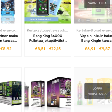
VARASTOSTA
Kertakäyttöiset e-savukkeet
,
Kertakäyttöiset sähkösavukkeet Belgiassa
Kertakäyttöiset e-savukkeet
,
Kertakäyttöiset sähkös
,
Kertakäyttö
ivinen maku
Bang King 36000
Vape niin kuin halu
in kanssa
Pullotaa jokapäiväistä
Bang Kingin kanss
kristalli
kumppaniasi liikkeellä
40000 vieressäs
-
€
8,92
€
8,51
-
€
12,15
€
6,91
-
€
9,87
LOPPU
VARASTOSTA