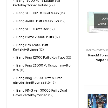
Bang 15000 Puffs Ladattava
kertakäyttöinen kotelo
(22)
Bang 20000Puff Dual Mesh
(16)
LOP
Bang 36000 Puffs Mesh Coil
(12)
VARAS
Bang 9000 Puffs Box
(12)
Bang Blaze 20000 Puffs
(12)
Bang Box 12000 Puff
Kertakäyttöinen
(12)
RandM Torn
Bang King 12000 Puffs Key Type
(12)
vape 1
puhalluks
Bang King 25000 Puffs suuri näyttö
digitaal
B25
(11)
ohjausnä
Bang King 36000 Puffs suuren
näytön jännitteen säätö
(12)
Bang KING väri 30000 Puffs Dual
Flavor kertakäyttöinen
(12)
Bang King DelphiTreh 25000 Puffs
(11)