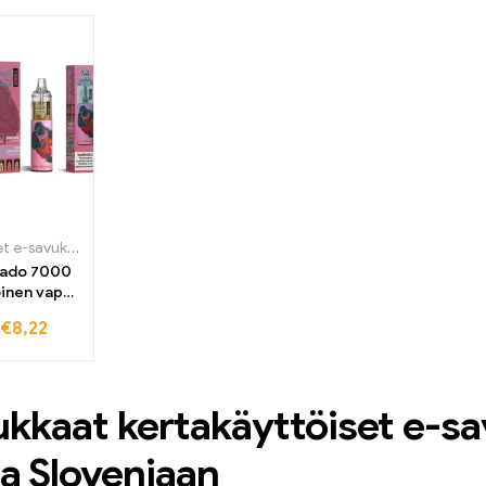
n nautinto
tukkuhintaan -
houkuttelevaan
etkeen
nautintoa ja laatua
tukkuhintaan
vaikuttavassa
höyrytyskokemuksessa
Kertakäyttöiset e-savukkeet
,
Kertakäyttöiset sähkösavukkeet Belgiassa
,
Kertakäyttö
nado 7000
öinen vape
Puffs
€
8,22
kkaat kertakäyttöiset e-sa
ta Sloveniaan