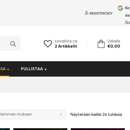
Ki
REKISTERÖIDY
si
Go
toivelista ce
Uskalla
2
Artikkelit
€
0,00
SSA
PULLISTAA
Näytetään kaikki 26 tuloksia