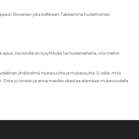
nopeasti Slovenian joka kolkkaan. Takaamme huolettoman
 apua. Jos sinulla on kysyttävää tai huolenaiheita, ota meihin
ydellinen yhdistelmä mukavuutta ja mukavuutta. Ei väliä, mitä
lut. Osta jo tänään ja anna meidän rikastaa elämääsi mukavuudella