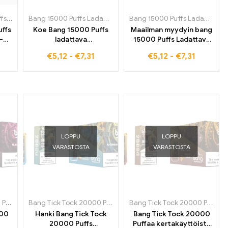
savukkeet Slovakiassa
 sähkösavukkeet Sloveniassa
Bang Blaze 20000 Puffs
,
Kertakäyttöiset sähkösavukkeet Belgiassa
,
Kertakäyttöiset sähkösavukkeet Sloveniassa
Bang 15000 Puffs Ladattava kertakäyttöinen kotelo
,
Kertakäyttöiset sähkösa
,
Kertakäy
Bang 15000 Puffs Ladattava kertakäyttöinen kotelo
,
Ke
ffs
Koe Bang 15000 Puffs
Maailman myydyin bang
-
ladattava
15000 Puffs Ladattava
on
kertakäyttöinen kotelo
kertakäyttöinen Pod
€
5,12
-
€
7,31
€
5,12
-
€
7,31
e,
kertakäyttöinen
Vape Cool Mint -
sähkötupakka Double
Maksimiteho herkullinen
 nyt
Apple - täydellinen
maku ja uskomaton
illa
valinta verovapaaseen
15000 Junat parasta
höyrytykseen, myydyin
nautintoa varten
maailmanlaajuisesti
LOPPU
LOPPU
VARASTOSTA
VARASTOSTA
 Bulgariassa
vukkeet Bulgariassa
Bang Tick Tock 20000 Puffs
,
Kertakäyttöiset sähkösavukkeet Hollannissa
,
Kertakäyttöiset sähkösavukkeet Irlannissa
,
Kertakäyttöiset sähkösavukkeet Irlannissa
Bang Tick Tock 20000 Puffs
,
Kertakäyttöiset sähkösavukkeet 
,
Kertakäyttöiset sä
,
Kertakäyttöis
,
Kertak
Bang Tick Tock 20000 Puffs
,
K
000
Hanki Bang Tick Tock
Bang Tick Tock 20000
20000 Puffs
Puffaa kertakäyttöistä