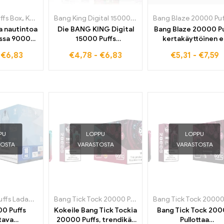
ffs Box
,
Kertakäyttöiset sähkösavukkeet Portugalissa
Bang King Digital 15000 Puffs
,
Kertakäyttöiset sähkö
,
Kertakäyttöiset
a nautintoa
Die BANG KING Digital
Bang Blaze 20000 Pu
nssa 9000
15000 Puffs
kertakäyttöinen e
oe Grape on
Kertakäyttöinen
savuke Watermel
-
€
6,83
€
4,78
-
€
6,83
€
5,31
-
€
7,59
yydyin ja
sähkösavuke Kiwi
Bubblegum - kaikill
ton
Passion Fruit Guava –
jotka rakastavat
töinen e-
maku, jota pidetään
tuoreuden tunnetta,
uke
maailmanlaajuisesti
saatavilla tukkuhinno
myydyimpana juuri
sinulle
PU
LOPPU
LOPPU
TOSTA
VARASTOSTA
VARASTOSTA
Bang 15000 Puffs Ladattava kertakäyttöinen kotelo
,
Kertakäyttöiset sähkösavukkeet
Bang Tick Tock 20000 Puffs
,
Kertakäyttöiset sähkösa
00 Puffs
Kokeile Bang Tick Tockia
Bang Tick Tock 20
tava
20000 Puffs, trendikäs
Pullottaa