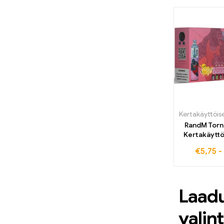
äärimmäine
Kertakäyttöiset sähkösavukkeet
joka h
Sloveniassa
(26)
Kertakäyttöiset sähkösavukkeet
Espanjassa
(40)
Kertakäyttöiset sähkösavukkeet
Tšekin tasavallassa
(33)
Kertakäyttöiset sähkösavukkeet
Unkarissa
(40)
Elf Baari 600
(62)
RandM Tor
ELF BOX Digital 12000
(12)
Kertakäytt
ELF BOX LS15000
(11)
7000 
€
5,75
-
ELF BOX PULSE X
(10)
ELF BOX RGB14000
(10)
Laadu
ELF BOX RGB14000 pro
(10)
ELF SHISHA 16000
(12)
valin