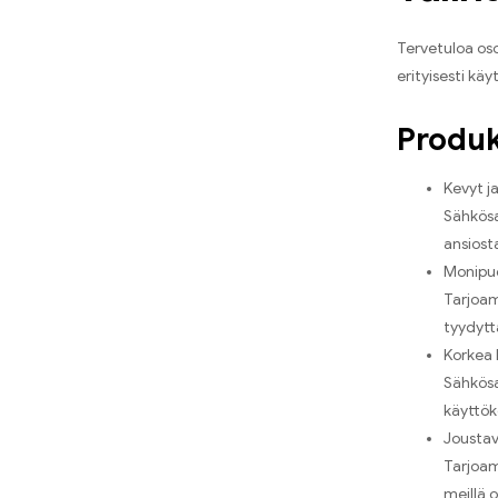
Flerbar M E-Shisha 600
(25)
Ivg Baari 800
(23)
Tervetuloa oso
Kadonnut Mary BM600
(5)
erityisesti kä
Mod vape -järjestelmät
(109)
Produk
Alijärjestelmä
(98)
RandM 7000
(50)
Kevyt j
Sähkösa
RandM 9000
(34)
ansiost
Höyrystimet ja käämit
(94)
Monipuo
WASPE 12000 PUFFIT
(14)
Tarjoam
tyydytt
WASPE 12000 PUFFS digitaalinen
laatikko
(10)
Korkea 
Sähkösa
WASPE 15000 PUFFIT
(12)
käyttök
WASPE 15000 PUFFS digitaalinen
Joustav
laatikko
(10)
Tarjoamm
WASPE 20000 PUFFS Dual Mesh
(12)
meillä o