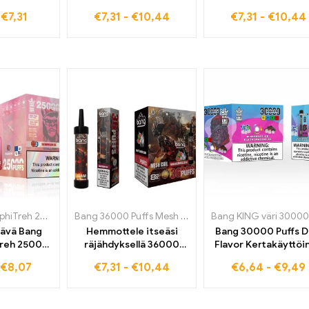
öinen Pod
kertakäyttöinen e-
kertakäyttöistä e
-
€
7,31
€
7,31
-
€
10,44
€
7,31
-
€
10,44
azz Ice –
savuke, joka on myydyin
savuketta Blackdra
0 Suihkeet
ja jännittävä
Ice -jäällä täydelli
rovapaasti,
maailmanlaajuisesti Mix
yhdistelmän tuoreu
vertaansa
Fruit -maullaan
ja makua
olevan
okemuksen
euhkoihin
Bang King DelphiTreh 25000 Puffs
,
Kertakäyttöiset sähkösavukkeet Luxemburgissa
Bang 36000 Puffs Mesh Coil
,
Kertakäyttöiset sähkösa
,
tävä Bang
Hemmottele itseäsi
Bang 30000 Puffs D
Treh 25000
räjähdyksellä 36000
Flavor Kertakäyttöi
ttaa
Puffs Mesh Coil
e-savuke Blueberry 
€
8,07
€
7,31
-
€
10,44
€
6,64
-
€
9,49
öistä e-
kertakäyttöinen
ja Black Dragon Ic
Watermelon
sähkösavukevesimeloni
kaksinkertaiseen
, joka on
parhaaseen
makuelämykseen