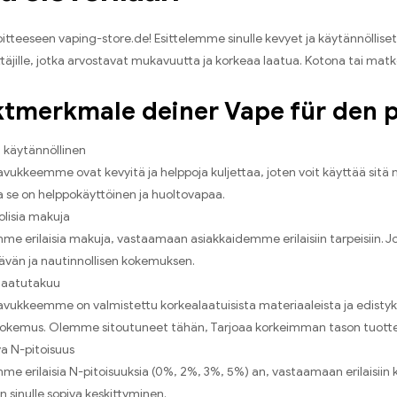
itteeseen vaping-store.de! Esittelemme sinulle kevyet ja käytännöllis
yttäjille, jotka arvostavat mukavuutta ja korkeaa laatua. Kotona tai mat
tmerkmale deiner Vape für den 
a käytännöllinen
vukkeemme ovat kevyitä ja helppoja kuljettaa, joten voit käyttää sitä 
a se on helppokäyttöinen ja huoltovapaa.
lisia makuja
me erilaisia ​​makuja, vastaamaan asiakkaidemme erilaisiin tarpeisiin. 
ävän ja nautinnollisen kokemuksen.
laatutakuu
vukkeemme on valmistettu korkealaatuisista materiaaleista ja edistykse
okemus. Olemme sitoutuneet tähän, Tarjoaa korkeimman tason tuotte
a N-pitoisuus
e erilaisia ​​N-pitoisuuksia (0%, 2%, 3%, 5%) an, vastaamaan erilaisiin käy
n sinulle sopiva keskittyminen.