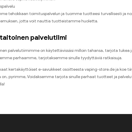
spalvelu
me tehokkaan toimituspalvelun ja tuomme tuotteesi turvallisesti ja 
emuksen, jotta voit nauttia tuotteistamme huoletta.
aitoinen palvelutiimi
en palvelutiimimme on käytettävissäsi milloin tahansa, tarjota tukea ja
teemme parhaamme, tarjotaksemme sinulle tyydyttäviä ratkaisuja.
kaat kertakäyttöiset e-savukkeet osoitteesta vaping-store.de ja koe tä
la on, pyrimme, Voidaksemme tarjota sinulle parhaat tuotteet ja palve
la!