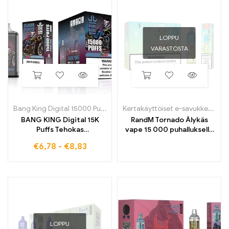
LOPPU
VARASTOSTA
Bang King Digital 15000 Puffs
Kertakäyttöiset e-savukkeet
,
Ke
BANG KING Digital 15K
RandM Tornado Älykäs
Puffs Tehokas
vape 15 000 puhalluksella
kertakäyttöinen e-savuke,
ja digitaalisella
€
6,78
-
€
8,83
jolla on voimakas maku
ohjausnäytöllä
LOPPU