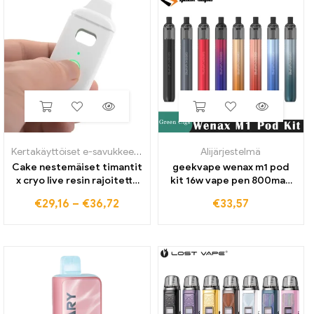
Kertakäyttöiset e-savukkeet
,
Alijärjestelmä
Alijärjestelmä
Cake nestemäiset timantit
geekvape wenax m1 pod
x cryo live resin rajoitettu
kit 16w vape pen 800mah
erä tyhjä vape kynä hän
akku 0.8/1,2 ohm coil e
€
29,16
–
€
36,72
€
33,57
tapaa erilaisia 2,0 ml
savukkeen höyrystin
ladattavat 350 mAh
akkukotelot