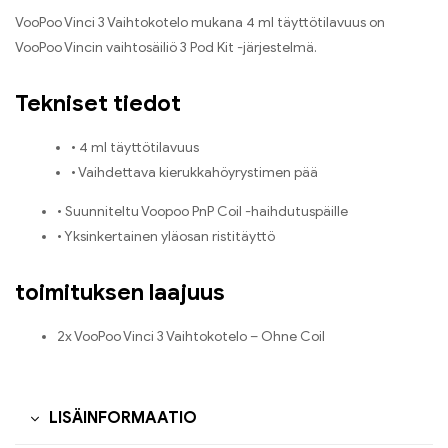
VooPoo Vinci 3 Vaihtokotelo mukana 4 ml täyttötilavuus on
VooPoo Vincin vaihtosäiliö 3 Pod Kit -järjestelmä.
Tekniset tiedot
• 4 ml täyttötilavuus
• Vaihdettava kierukkahöyrystimen pää
• Suunniteltu Voopoo PnP Coil -haihdutuspäille
• Yksinkertainen yläosan ristitäyttö
toimituksen laajuus
2x VooPoo Vinci 3 Vaihtokotelo – Ohne Coil
LISÄINFORMAATIO