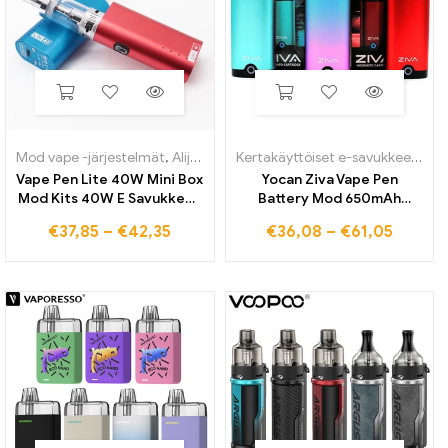
Mod vape -järjestelmät
,
Alijärjestelmä
,
Höyrystimet ja käämit
Kertakäyttöiset e-savukkeet
,
Ali
Vape Pen Lite 40W Mini Box
Yocan Ziva Vape Pen
Mod Kits 40W E Savukkeet
Battery Mod 650mAh
Vape Mods 3ml Vesipiippu
ladattavat Type-C Vape
€
37,85
–
€
42,35
€
36,08
–
€
61,05
Shisha Kit 2200mAh Akku
kynät kierteisille paksuille
Elektroniset Savukkeet
öljypatruunaille
Smoke