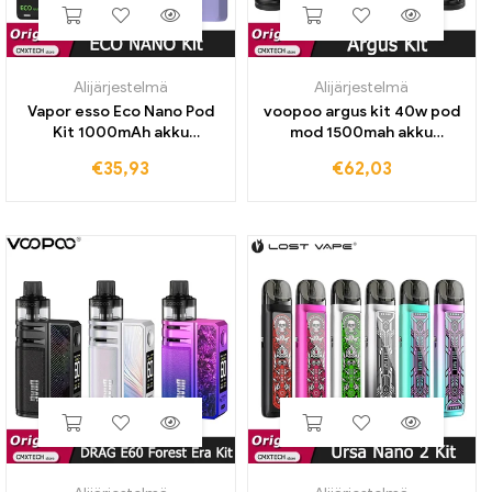
Alijärjestelmä
Alijärjestelmä
Vapor esso Eco Nano Pod
voopoo argus kit 40w pod
Kit 1000mAh akku
mod 1500mah akku
elektroninen savuke Vape 6
2ml/4.5ml pnp pod
€
35,93
€
62,03
ml tyhjä patruuna 0,8 Ohm
patruuna pnp coil vm1 r2
Orex Heizung Vapor iser
sähkösavuke vape