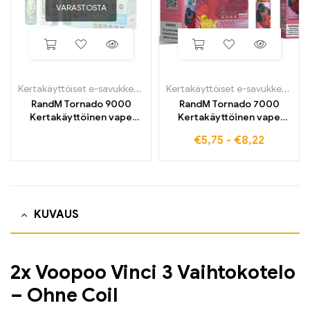
VARASTOSTA
Kertakäyttöiset e-savukkeet
,
Kertakäyttöiset sähkösavukkeet Belg
Kertakäyttöiset e-savukkeet
,
Ke
RandM Tornado 9000
RandM Tornado 7000
Kertakäyttöinen vape
Kertakäyttöinen vape
9000 Puffs
7000 Puffs
€
5,75
-
€
8,22
KUVAUS
2x Voopoo Vinci 3 Vaihtokotelo
– Ohne Coil