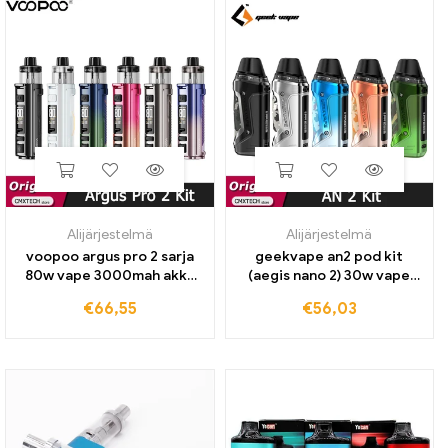
Alijärjestelmä
Alijärjestelmä
voopoo argus pro 2 sarja
geekvape an2 pod kit
80w vape 3000mah akku
(aegis nano 2) 30w vape
pnp x patruunalla 5ml fit
1100mah akku 2ml n pod
€
66,55
€
56,03
pnp coil sähkösavukkeen
patruunalla 0.6/1,2 ohm e
höyrystin
savukehöyrystin