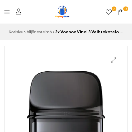
2
0
Vaping-
Kotisivu
Alijärjestelmä
2x Voopoo Vinci 3 Vaihtokotelo – Ohne Coil
Store.de