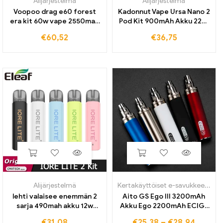
Alijärjestelmä
Alijärjestelmä
Voopoo drag e60 forest
Kadonnut Vape Ursa Nano 2
era kit 60w vape 2550mah
Pod Kit 900mAh Akku 22W
akulla 5ml pnp pod ii
Vape and 2,5 ml Pod
€
60,52
€
36,75
patruuna sopii pnp coil vm1
Patrone 0.6/0,8 Ohm
vm4 sähkösavuke
sähköinen savukehöyrystin
Alijärjestelmä
Kertakäyttöiset e-savukkeet
,
Ali
lehti valaisee enemmän 2
Aito GS Ego III 3200mAh
sarja 490mah akku 12w
Akku Ego 2200mAh ECIG-
vape 2ml pod tyhjä
akut 3200
€
31,08
€
25,38
–
€
28,94