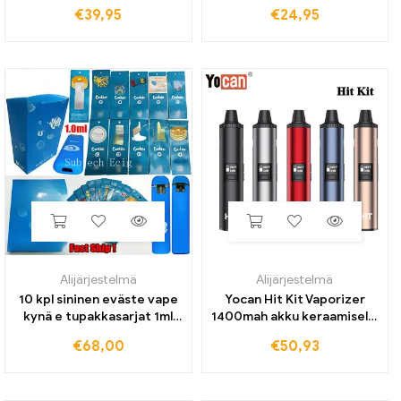
€
39,95
€
24,95
Alijärjestelmä
Alijärjestelmä
10 kpl sininen eväste vape
Yocan Hit Kit Vaporizer
kynä e tupakkasarjat 1ml
1400mah akku keraamisella
keraaminen kela tyhjä
lämmityskammiolla oled
€
68,00
€
50,93
kotelo 280mah ladattava
näyttö sähkösavuke vape
akkuhöyrystin paksulle
öljylle