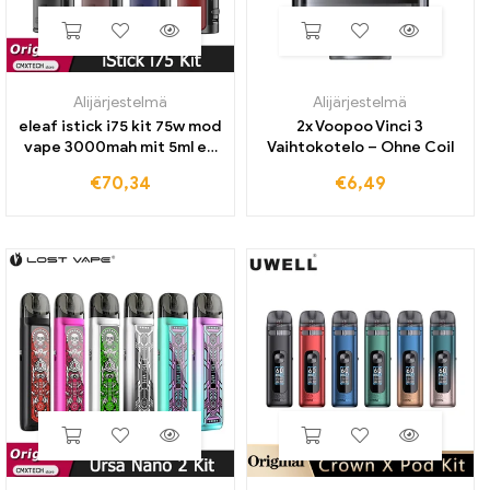
Alijärjestelmä
Alijärjestelmä
eleaf istick i75 kit 75w mod
2x Voopoo Vinci 3
vape 3000mah mit 5ml ep
Vaihtokotelo – Ohne Coil
pod tank fit ep spule
€
70,34
€
6,49
0.15/0,6 ohm sähköinen
savukkeen höyrystin