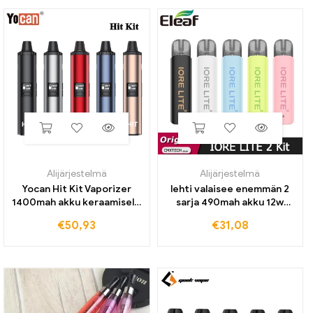
Alijärjestelmä
Alijärjestelmä
Yocan Hit Kit Vaporizer
lehti valaisee enemmän 2
1400mah akku keraamisella
sarja 490mah akku 12w
lämmityskammiolla oled
vape 2ml pod tyhjä
€
50,93
€
31,08
näyttö sähkösavuke vape
patruuna 1,0 ohm mesh coil
e savukkeen höyrystin