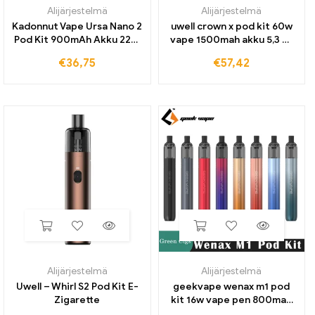
Alijärjestelmä
Alijärjestelmä
Kadonnut Vape Ursa Nano 2
uwell crown x pod kit 60w
Pod Kit 900mAh Akku 22W
vape 1500mah akku 5,3 ml
Vape and 2,5 ml Pod
kruunu x patruuna 0.3/0,6
€
36,75
€
57,42
Patrone 0.6/0,8 Ohm
ohm coil e savukkeen
sähköinen savukehöyrystin
höyrystin
Alijärjestelmä
Alijärjestelmä
Uwell – Whirl S2 Pod Kit E-
geekvape wenax m1 pod
Zigarette
kit 16w vape pen 800mah
akku 0.8/1,2 ohm coil e