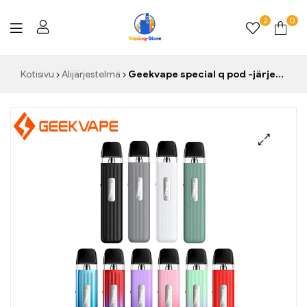
2
0
Vaping-
Kotisivu
Alijärjestelmä
Geekvape special q pod -järjestelmäsarja 1000mah akku 2ml täytettävä höyrystin sähkösavuke mtl rdtl vape kynä
Store.de