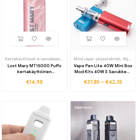
Kertakäyttöiset e-savukkeet
,
Alijärjestelmä
Mod vape -järjestelmät
,
Alijärjestelmä
Lost Mary MT15000 Puffs
Vape Pen Lite 40W Mini Box
kertakäyttöinen
Mod Kits 40W E Savukkeet
sähkösavuke
Vape Mods 3ml Vesipiippu
€
14,98
€
37,85
–
€
42,35
Shisha Kit 2200mAh Akku
Elektroniset Savukkeet
Smoke