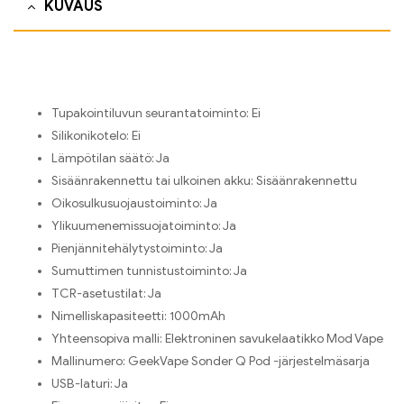
KUVAUS
Tupakointiluvun seurantatoiminto:
Ei
Silikonikotelo:
Ei
Lämpötilan säätö:
Ja
Sisäänrakennettu tai ulkoinen akku:
Sisäänrakennettu
Oikosulkusuojaustoiminto:
Ja
Ylikuumenemissuojatoiminto:
Ja
Pienjännitehälytystoiminto:
Ja
Sumuttimen tunnistustoiminto:
Ja
TCR-asetustilat:
Ja
Nimelliskapasiteetti:
1000mAh
Yhteensopiva malli:
Elektroninen savukelaatikko Mod Vape
Mallinumero:
GeekVape Sonder Q Pod -järjestelmäsarja
USB-laturi:
Ja