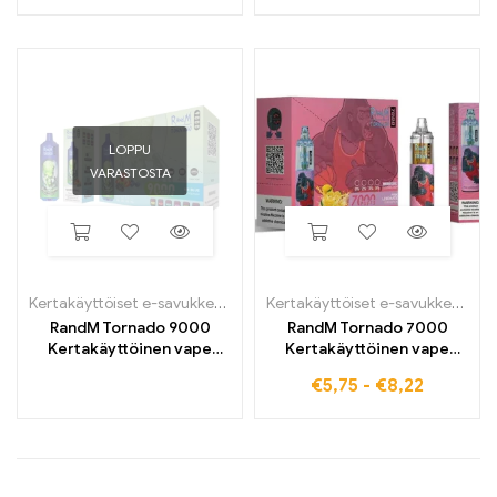
LOPPU
VARASTOSTA
Kertakäyttöiset e-savukkeet
,
Kertakäyttöiset sähkösavukkeet Belg
Kertakäyttöiset e-savukkeet
,
Ke
RandM Tornado 9000
RandM Tornado 7000
Kertakäyttöinen vape
Kertakäyttöinen vape
9000 Puffs
7000 Puffs
€
5,75
-
€
8,22