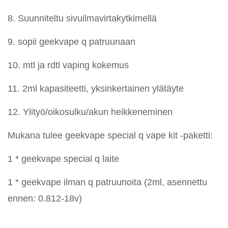
8. Suunniteltu sivuilmavirtakytkimellä
9. sopii geekvape q patruunaan
10. mtl ja rdtl vaping kokemus
11. 2ml kapasiteetti, yksinkertainen ylätäyte
12. Ylityö/oikosulku/akun heikkeneminen
Mukana tulee geekvape special q vape kit -paketti:
1 * geekvape special q laite
1 * geekvape ilman q patruunoita (2ml, asennettu
ennen: 0.812-18v)