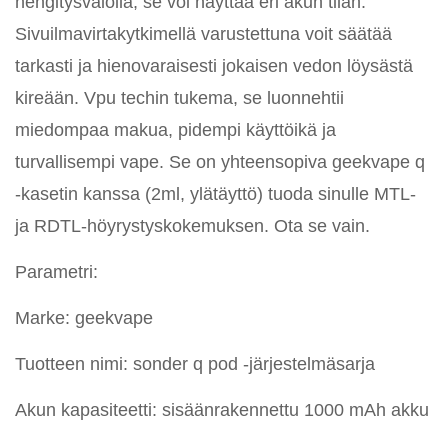
hengitysvalolla, se voi näyttää eri akun tilan.
Sivuilmavirtakytkimellä varustettuna voit säätää
tarkasti ja hienovaraisesti jokaisen vedon löysästä
kireään. Vpu techin tukema, se luonnehtii
miedompaa makua, pidempi käyttöikä ja
turvallisempi vape. Se on yhteensopiva geekvape q
-kasetin kanssa (2ml, ylätäyttö) tuoda sinulle MTL-
ja RDTL-höyrystyskokemuksen. Ota se vain.
Parametri:
Marke: geekvape
Tuotteen nimi: sonder q pod -järjestelmäsarja
Akun kapasiteetti: sisäänrakennettu 1000 mAh akku