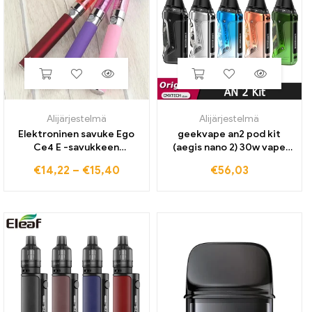
Alijärjestelmä
Alijärjestelmä
Elektroninen savuke Ego
geekvape an2 pod kit
Ce4 E -savukkeen
(aegis nano 2) 30w vape
aloituspakkaus 650
1100mah akku 2ml n pod
€
14,22
–
€
15,40
€
56,03
1100mah egon akulle 1,6 ml
patruunalla 0.6/1,2 ohm e
Ce4 atomizer ego
savukehöyrystin
vaporizer vaporizer vape
kynä