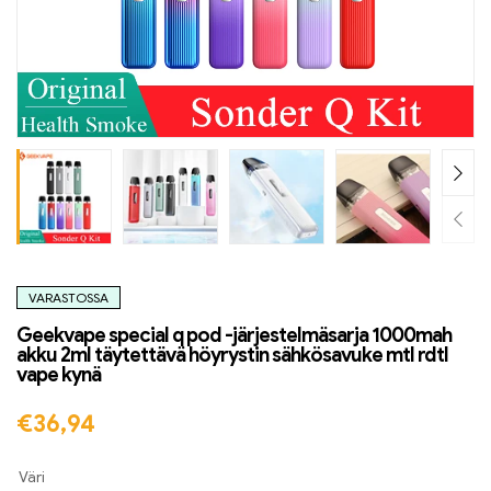
VARASTOSSA
Geekvape special q pod -järjestelmäsarja 1000mah
akku 2ml täytettävä höyrystin sähkösavuke mtl rdtl
vape kynä
€
36,94
Väri