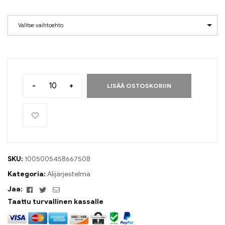
Valitse vaihtoehto
-
+
LISÄÄ OSTOSKORIIN
SKU:
1005005458667508
Kategoria:
Alijärjestelmä
Facebook
Viserrys
Sähköposti
Jaa:
Taattu turvallinen kassalle