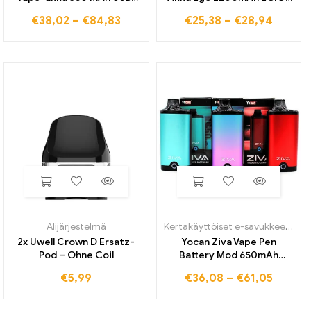
laturi
akut 3200
€
38,02
–
€
84,83
€
25,38
–
€
28,94
läpipainopakkaussarjat
kierrehaihduttimen mah-
Höyrystinkynä
kapasiteetti ce4 h2s
Vaihtuvajänniteakut 510
protank mt3 -säiliölle
Kuviot
Alijärjestelmä
Kertakäyttöiset e-savukkeet
,
Ali
2x Uwell Crown D Ersatz-
Yocan Ziva Vape Pen
Pod – Ohne Coil
Battery Mod 650mAh
ladattavat Type-C Vape
€
5,99
€
36,08
–
€
61,05
kynät kierteisille paksuille
öljypatruunaille