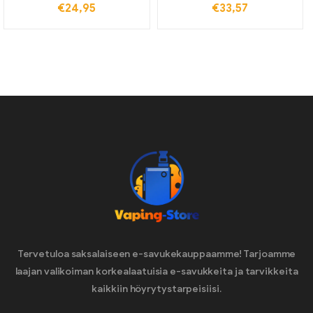
€
24,95
€
33,57
savukkeen höyrystin
Tervetuloa saksalaiseen e-savukekauppaamme! Tarjoamme
laajan valikoiman korkealaatuisia e-savukkeita ja tarvikkeita
kaikkiin höyrytystarpeisiisi.