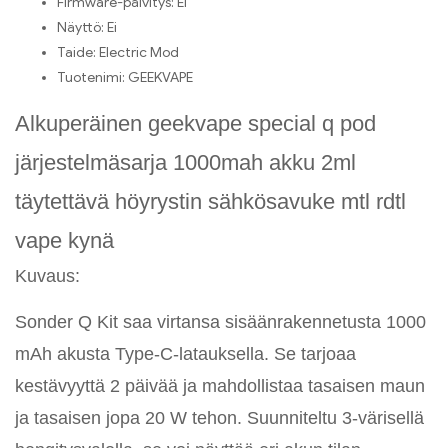
Firmware-päivitys:
Ei
Näyttö:
Ei
Taide:
Electric Mod
Tuotenimi:
GEEKVAPE
Alkuperäinen geekvape special q pod
järjestelmäsarja 1000mah akku 2ml
täytettävä höyrystin sähkösavuke mtl rdtl
vape kynä
Kuvaus:
Sonder Q Kit saa virtansa sisäänrakennetusta 1000
mAh akusta Type-C-latauksella. Se tarjoaa
kestävyyttä 2 päivää ja mahdollistaa tasaisen maun
ja tasaisen jopa 20 W tehon. Suunniteltu 3-värisellä