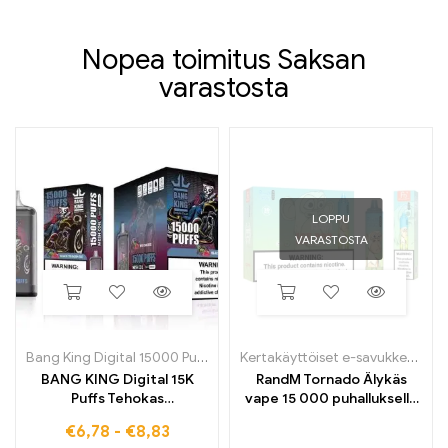
Nopea toimitus Saksan
varastosta
LOPPU
VARASTOSTA
Bang King Digital 15000 Puffs
Kertakäyttöiset e-savukkeet
,
Ke
BANG KING Digital 15K
RandM Tornado Älykäs
Puffs Tehokas
vape 15 000 puhalluksella
kertakäyttöinen e-savuke,
ja digitaalisella
€
6,78
-
€
8,83
jolla on voimakas maku
ohjausnäytöllä