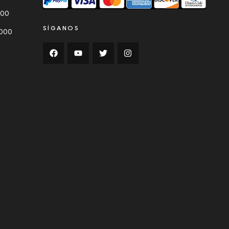
000
SÍGANOS
0000