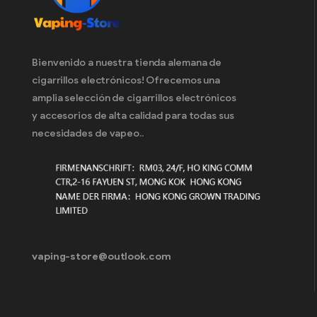
Cigarrillos electrónicos desechables
en Portugal
(44)
Cigarrillos electrónicos desechables
en Suecia
(41)
Bienvenido a nuestra tienda alemana de
Cigarrillos electrónicos desechables
cigarrillos electrónicos! Ofrecemos una
en Eslovaquia
(43)
amplia selección de cigarrillos electrónicos
Cigarrillos electrónicos desechables
y accesorios de alta calidad para todas sus
en Eslovenia
(26)
necesidades de vapeo..
Cigarrillos electrónicos desechables
en España
(40)
Cigarrillos electrónicos desechables
en República Checa
(33)
Cigarrillos electrónicos desechables
en Hungría
(40)
vaping-store@outlook.com
Barra de elfos 600
(62)
CAJA ELF Digital 12000
(12)
CAJA ELFO LS15000
(11)