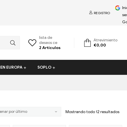
Ini
REGISTRO
se
Go
lista de
Atrevimiento
deseos ce
€
0,00
2
Artículos
 EN EUROPA
SOPLO
Mostrando todo 12 resultados