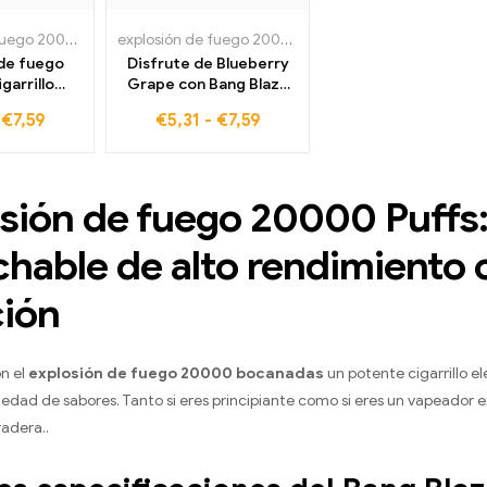
explosión de fuego 20000 bocanadas
,
Cigarrillos electrónicos desechables en Alem
explosión de fuego 20000 bocanadas
,
Cigarrillos e
 de fuego
Disfrute de Blueberry
garrillo
Grape con Bang Blaze
 desechable
20000 Cigarrillo
-
€
7,59
€
5,31
-
€
7,59
erry Ice La
electrónico desechable
ás vendida
Puffs: ahora disponible
ra un sabor
libre de impuestos, se
 y una
beneficiará de los
sión de fuego 20000 Puffs: 
a de vapeo
precios de venta
dera
directos de fábrica
hable de alto rendimiento c
ción
n el
explosión de fuego 20000 bocanadas
un potente cigarrillo 
ariedad de sabores. Tanto si eres principiante como si eres un vapead
radera..