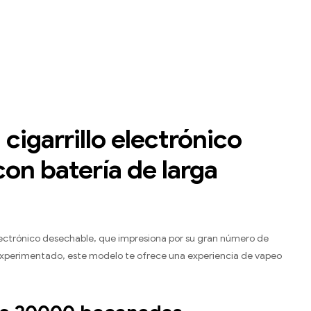
ania
lectrónicos desechables en Dinamarca
,
Cigarrillos electrónicos desechables en Grecia
,
Cigarrillos electrónicos desechab
,
Cigarrillos electr
cigarrillo electrónico
on batería de larga
electrónico desechable, que impresiona por su gran número de
or experimentado, este modelo te ofrece una experiencia de vapeo