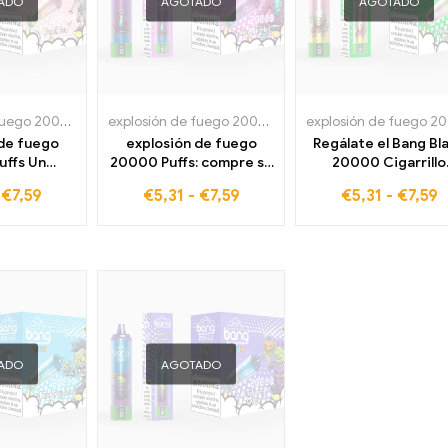
ADO
AGOTADO
AGOTADO
explosión de fuego 20000 bocanadas
,
Cigarrillos electrónicos desechables en Franc
explosión de fuego 20000 bocanadas
,
Cigarrillos el
 de fuego
explosión de fuego
Regálate el Bang Bl
uffs Un
20000 Puffs: compre su
20000 Cigarrillo
o cigarrillo
cigarrillo electrónico
electrónico desecha
-
€
7,59
€
5,31
-
€
7,59
€
5,31
-
€
7,59
 desechable
desechable con bayas
Puffs Mango Peac
Ice que no
mixtas, el compañero
Watermelon: el cigarr
rderte:
perfecto para
electrónico más
ibres de
momentos de vapor
vendido del mundo 
para todos
afrutados, libre de
un sabor inolvidab
impuestos ahora
ADO
AGOTADO