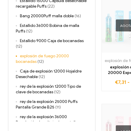
Estallido 15000 Cápsula desechable
recargable Puffs
(22)
Bang 20000Puff malla doble
(16)
Estallido 36000 Bobina de malla
AGOT
Puffs
(12)
Estallido 9000 Caja de bocanadas
(12)
explosión de fuego 20000
bocanadas
(12)
explosión
Caja de explosión 12000 Hojaldre
20000 Exp
Desechable
(12)
bocanada
€
7,31
-
Trenes de di
rey de la explosión 12000 Tipo de
clave de bocanadas
(12)
rey de la explosión 25000 Puffs
Pantalla Grande B25
(11)
rey de la explosión 36000
Regulación de voltaje de pantalla
grande Puffs
(12)