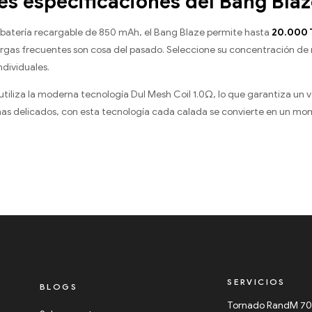
es especificaciones del Bang Bl
 batería recargable de 850 mAh, el Bang Blaze permite hasta
20.000 
argas frecuentes son cosa del pasado. Seleccione su concentración de 
dividuales.
utiliza la moderna tecnología Dul Mesh Coil 1.0Ω, lo que garantiza un 
as delicados, con esta tecnología cada calada se convierte en un mom
SERVICIOS
BLOGS
Tornado RandM 7