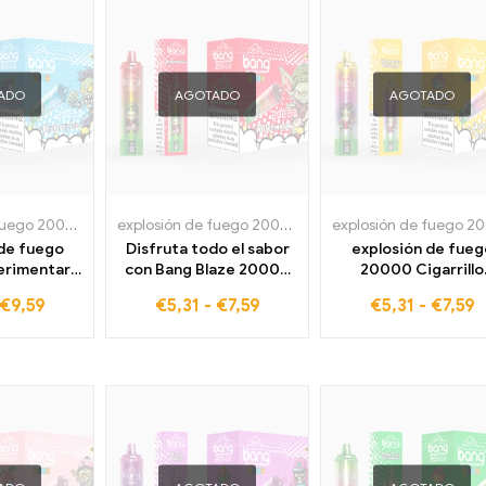
ADO
AGOTADO
AGOTADO
explosión de fuego 20000 bocanadas
explosión de fuego 20000 bocanadas
,
Cigarrillos el
 de fuego
Disfruta todo el sabor
explosión de fueg
erimentar
con Bang Blaze 20000
20000 Cigarrillo
s 20.000
Cigarrillo electrónico
electrónico desecha
€
9,59
€
5,31
-
€
7,59
€
5,31
-
€
7,59
sfrute puro
desechable Puffs
Puffs Watermelo
Sandía: su conexión
Bubblegum: para to
directa a una
los que aman la
experiencia de vapeo
sensación de frescu
incomparable
ahora disponible 
precios de mayoris