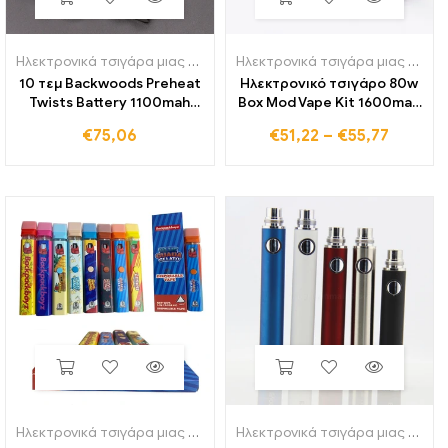
Ηλεκτρονικά τσιγάρα μιας χρήσης
Ηλεκτρονικά τσιγάρα μιας χρήσης
10 τεμ Backwoods Preheat
Ηλεκτρονικό τσιγάρο 80w
Twists Battery 1100mah
Box Mod Vape Kit 1600mah
Προθέρμανση κάτω με
Ενσωματωμένη μπαταρία
€
75,06
€
51,22
–
€
55,77
μεταβλητή τάση Μπαταρία
2,5 ml Δεξαμενή 0,3 Ohm
Vape στυλό για
Coil Mods Kit Kohle Faser
ατμοποιητή κεριού παχύ
Vaper Vapor izer
ατμό λαδιού
Ηλεκτρονικά τσιγάρα μιας χρήσης
Ηλεκτρονικά τσιγάρα μιας χρήσης