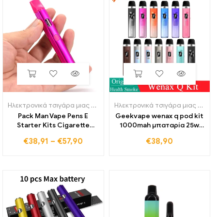
Ηλεκτρονικά τσιγάρα μιας χρήσης
Ηλεκτρονικά τσιγάρα μιας χρήσης
Pack Man Vape Pens E
Geekvape wenax q pod kit
Starter Kits Cigarette
1000mah μπαταρία 25w
380mAh
vape 2ml top πλήρωσης
€
38,91
–
€
57,90
€
38,90
Επαναφορτιζόμενη
ατμοποιητής ηλεκτρονικό
μπαταρία Κεραμικό πηνίο
τσιγάρο mtl rdl στυλό
Άδειο 2,0 δοχεία
ατμίσματος
φυσιγγίων ml με
συσκευασία