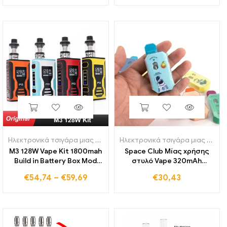
τσιγάρα
320mAh Μπαταρία
επαναφορτιζόμενη θήκη
Κεραμικό πηνίο
μπαταρίας 350mah με
Ατμοποιητής με
συσκευασία
συσκευασία
Ηλεκτρονικά τσιγάρα μιας χρήσης
Ηλεκτρονικά τσιγάρα μιας χρήσης
M3 128W Vape Kit 1800mah
Space Club Μίας χρήσης
Build in Battery Box Mod
στυλό Vape 320mAh
with 3ml Tank Electronic
Μπαταρία τύπου C 2,0 ml
€
54,74
–
€
59,69
€
30,43
Cigarette Kit Vaper Vape
άδειας λοβούς κεραμικό
Pen Vaporizer smoke
πηνίο και ατμοποιητής
τσιγάρων για
παχύρρευστο λάδι