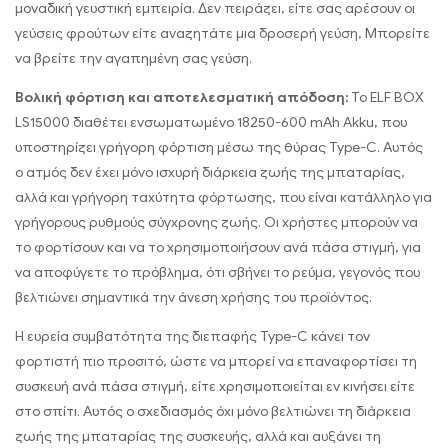
μοναδική γευστική εμπειρία. Δεν πειράζει, είτε σας αρέσουν οι
γεύσεις φρούτων είτε αναζητάτε μια δροσερή γεύση, Μπορείτε
να βρείτε την αγαπημένη σας γεύση.
Βολική φόρτιση και αποτελεσματική απόδοση:
Το ELF BOX
LS15000 διαθέτει ενσωματωμένο 18250-600 mAh Akku, που
υποστηρίζει γρήγορη φόρτιση μέσω της θύρας Type-C. Αυτός
ο ατμός δεν έχει μόνο ισχυρή διάρκεια ζωής της μπαταρίας,
αλλά και γρήγορη ταχύτητα φόρτωσης, που είναι κατάλληλο για
γρήγορους ρυθμούς σύγχρονης ζωής. Οι χρήστες μπορούν να
το φορτίσουν και να το χρησιμοποιήσουν ανά πάσα στιγμή, για
να αποφύγετε το πρόβλημα, ότι σβήνει το ρεύμα, γεγονός που
βελτιώνει σημαντικά την άνεση χρήσης του προϊόντος.
Η ευρεία συμβατότητα της διεπαφής Type-C κάνει τον
φορτιστή πιο προσιτό, ώστε να μπορεί να επαναφορτίσει τη
συσκευή ανά πάσα στιγμή, είτε χρησιμοποιείται εν κινήσει είτε
στο σπίτι. Αυτός ο σχεδιασμός όχι μόνο βελτιώνει τη διάρκεια
ζωής της μπαταρίας της συσκευής, αλλά και αυξάνει τη