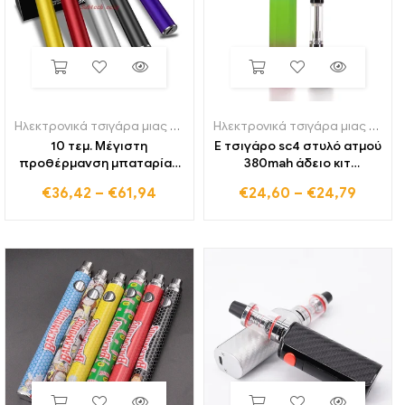
Ηλεκτρονικά τσιγάρα μιας χρήσης
Ηλεκτρονικά τσιγάρα μιας χρήσης
10 τεμ. Μέγιστη
E τσιγάρο sc4 στυλό ατμού
προθέρμανση μπαταρίας
380mah άδειο κιτ
380mah Κάτω φόρτιση
εκκίνησης pod vape Θύρα
€
36,42
–
€
61,94
€
24,60
–
€
24,79
Μεταβλητής τάσης στυλό
φόρτισης USB για καρότσι
Vape για 510 Κουμπί
δοχείων λαδιού με χοντρό
καροτσιών με σπείρωμα
σπείρωμα
με φορτιστή USB