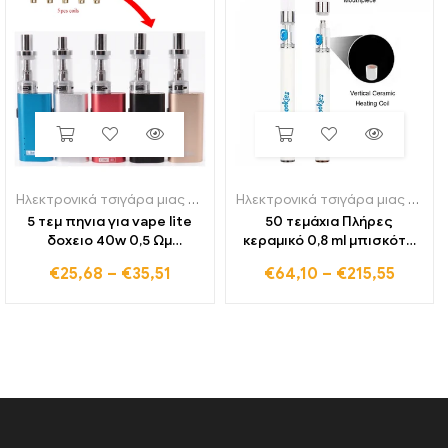
Ηλεκτρονικά τσιγάρα μιας χρήσης
Ηλεκτρονικά τσιγάρα μιας χρήσης
5 τεμ πηνια για vape lite
50 τεμάχια Πλήρες
δοχειο 40w 0,5 Ωμ
κεραμικό 0,8 ml μπισκότα
αντικατάστασης κιτ
320mah μπαταρίας στυλό
€
25,68
–
€
35,51
€
64,10
–
€
215,55
εκκίνησης πηνία
ατμίσματος
ηλεκτρονικών τσιγάρων
επαναφορτιζόμενα κιτ
ατμοποιητής πυρήνες
εκκίνησης τσιγάρων με
ατμού
φυσίγγια χοντρό
ατμοποιητή λαδιού