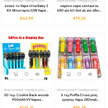
Ηλεκτρονικά τσιγάρα μιας χρήσης
Ηλεκτρονικά τσιγάρα μιας χρήσης
έχασε το Vape Ursa Baby 2
χαμένο vape centaurus
Kit Μπαταρία 22W Vape
b80 aio kit 5ml ub aio άδειο
900mAh 2,5 ml Ursa Pod
pod/boro tank rba mode &
€
42,99
€
79,05
Cartridge 0.6/0,8
UB Ultra Coil E-Cigarette
Ατμοποιητής ηλεκτρονικού
RDL MTL Vape
τσιγάρου Ohm
Ηλεκτρονικά τσιγάρα μιας χρήσης
Ηλεκτρονικά τσιγάρα μιας χρήσης
30 τεμ. Cookie Back woods
5 τεμ Puffla Στυλό μίας
900mAh VV Vapes
χρήσης Vape 280mah
Μπαταρίες
Επαναφορτιζόμενη 2,0 ml
€
136,31
€
55,29