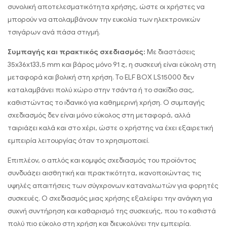
συνολική αποτελεσματικότητα χρήσης, ώστε οι χρήστες να
μπορούν να απολαμβάνουν την ευκολία των ηλεκτρονικών
τσιγάρων ανά πάσα στιγμή.
Συμπαγής και πρακτικός σχεδιασμός:
Με διαστάσεις
35x36x133,5 mm και βάρος μόνο 91 ζ, η συσκευή είναι εύκολη στη
μεταφορά και βολική στη χρήση. Το ELF BOX LS15000 δεν
καταλαμβάνει πολύ χώρο στην τσάντα ή το σακίδιο σας,
καθιστώντας το ιδανικό για καθημερινή χρήση. Ο συμπαγής
σχεδιασμός δεν είναι μόνο εύκολος στη μεταφορά, αλλά
ταιριάζει καλά και στο χέρι, ώστε ο χρήστης να έχει εξαιρετική
εμπειρία λειτουργίας όταν το χρησιμοποιεί.
Επιπλέον, ο απλός και κομψός σχεδιασμός του προϊόντος
συνδυάζει αισθητική και πρακτικότητα, ικανοποιώντας τις
υψηλές απαιτήσεις των σύγχρονων καταναλωτών για φορητές
συσκευές. Ο σχεδιασμός μιας χρήσης εξαλείφει την ανάγκη για
συχνή συντήρηση και καθαρισμό της συσκευής, που το καθιστά
πολύ πιο εύκολο στη χρήση και διευκολύνει την εμπειρία.