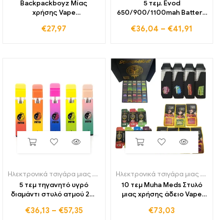
Backpackboyz Μίας
5 τεμ. Evod
χρήσης Vape
650/900/1100mah Battery
Επαναφορτιζόμενη
E Cigarette Ego Battery για
€
27,97
€
36,04
–
€
41,91
μπαταρία 280mAh 1ml
510 Κλωστή CE4 CE5 Zb
Άδειο Ηλεκτρονικό
ατμοποιητής Vape Pen USB
Τσιγάρο Κεραμικό Κασέτα
Θύρα κάτω φόρτιση
για Χοντρό Ατμοποιητή
Λαδιού
Ηλεκτρονικά τσιγάρα μιας χρήσης
Ηλεκτρονικά τσιγάρα μιας χρήσης
5 τεμ τηγανητό υγρό
10 τεμ Muha Meds Στυλό
διαμάντι στυλό ατμού 2ml
μιας χρήσης άδειο Vape
εκχυλίσματα άδεια παχιά
Pod επαναφορτιζόμενη
€
36,13
–
€
57,35
€
73,03
καρότσια λαδιού και
2ml Vape Cartridge