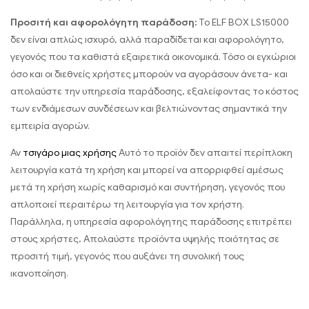
Προσιτή και αφορολόγητη παράδοση:
Το ELF BOX LS15000
δεν είναι απλώς ισχυρό, αλλά παραδίδεται και αφορολόγητο,
γεγονός που τα καθιστά εξαιρετικά οικονομικά. Τόσο οι εγχώριοι
όσο και οι διεθνείς χρήστες μπορούν να αγοράσουν άνετα- και
απολαύστε την υπηρεσία παράδοσης, εξαλείφοντας το κόστος
των ενδιάμεσων συνδέσεων και βελτιώνοντας σημαντικά την
εμπειρία αγορών.
Αν
τσιγάρο μιας χρήσης
Αυτό το προϊόν δεν απαιτεί περίπλοκη
λειτουργία κατά τη χρήση και μπορεί να απορριφθεί αμέσως
μετά τη χρήση χωρίς καθαρισμό και συντήρηση, γεγονός που
απλοποιεί περαιτέρω τη λειτουργία για τον χρήστη.
Παράλληλα, η υπηρεσία αφορολόγητης παράδοσης επιτρέπει
στους χρήστες, Απολαύστε προϊόντα υψηλής ποιότητας σε
προσιτή τιμή, γεγονός που αυξάνει τη συνολική τους
ικανοποίηση.