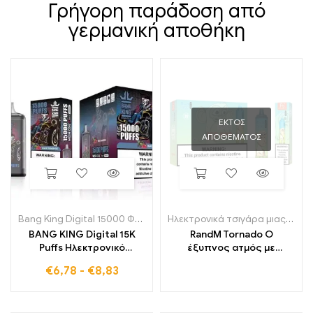
Γρήγορη παράδοση από
γερμανική αποθήκη
ΕΚΤΌΣ
ΑΠΟΘΈΜΑΤΟΣ
Bang King Digital 15000 Φουσκώματα
Ηλεκτρονικά τσιγάρα μιας χρήσης
BANG KING Digital 15K
RandM Tornado Ο
Puffs Ηλεκτρονικό
έξυπνος ατμός με
τσιγάρο μιας χρήσης
ρουφηξιές 15K και οθόνη
€
6,78
-
€
8,83
υψηλής απόδοσης με
ψηφιακού ελέγχου
έντονη γεύση