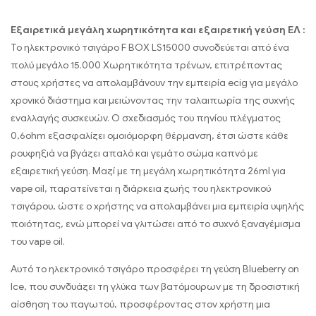
Εξαιρετικά μεγάλη χωρητικότητα και εξαιρετική γεύση ΕΛ :
Το ηλεκτρονικό τσιγάρο F BOX LS15000 συνοδεύεται από ένα
πολύ μεγάλο 15.000 Χωρητικότητα τρένων, επιτρέποντας
στους χρήστες να απολαμβάνουν την εμπειρία ecig για μεγάλο
χρονικό διάστημα και μειώνοντας την ταλαιπωρία της συχνής
εναλλαγής συσκευών. Ο σχεδιασμός του πηνίου πλέγματος
0,6ohm εξασφαλίζει ομοιόμορφη θέρμανση, έτσι ώστε κάθε
ρουφηξιά να βγάζει απαλό και γεμάτο σώμα καπνό με
εξαιρετική γεύση. Μαζί με τη μεγάλη χωρητικότητα 26ml για
vape oil, παρατείνεται η διάρκεια ζωής του ηλεκτρονικού
τσιγάρου, ώστε ο χρήστης να απολαμβάνει μια εμπειρία υψηλής
ποιότητας, ενώ μπορεί να γλιτώσει από το συχνό ξαναγέμισμα
του vape oil.
Αυτό το ηλεκτρονικό τσιγάρο προσφέρει τη γεύση Blueberry on
Ice, που συνδυάζει τη γλύκα των βατόμουρων με τη δροσιστική
αίσθηση του παγωτού, προσφέροντας στον χρήστη μια