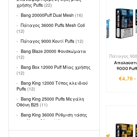
χρήσης Puffs
(22)
Bang 20000Puff Dual Mesh
(16)
Πάταγος 36000 Puffs Mesh Coil
(12)
Πάταγος 9000 Κουτί Puffs
(12)
Bang Blaze 20000 Φουσκώματα
(12)
Απολαύστε
Bang Box 12000 Puff Μίας χρήσης
9000 Puff
(12)
Cigarette μ
€
4,78
Blue Razz 
Bang King 12000 Τύπος κλειδιού
αδασμολόγητ
Puffs
(12)
που τονώ
αισθήσε
Bang King 25000 Puffs Μεγάλη
Οθόνη B25
(11)
Bang King 36000 Ρύθμιση τάσης
μεγάλης οθόνης
(12)
Χρώμα Bang KING 30000 Puffs
Dual Flavor Μίας χρήσης
(12)