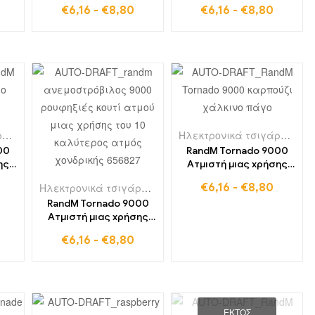
9000 Φουσκώνει
€
6,16
-
€
8,80
€
6,16
-
€
8,80
λεμόνι&άσβεστος
Ηλεκτρονικά τσιγάρα μιας χρήσης στη Βουλγαρία
,
RandM 900
ιας χρήσης στη Δανία
Ηλεκτρονικά τσιγάρα μιας χρήσης στη Γερμανία
,
Ηλεκτρονικά τσιγάρα μιας χρήσης στη
,
Ηλεκτρονικά τσιγάρα μιας χρήσ
Ηλεκτρονικά τσιγάρα μιας χρήσης στη Γαλλία
00
RandM Tornado 9000
ης
Ατμιστή μιας χρήσης
νο
9000 Puffs Watermelon
Ηλεκτρονικά τσιγάρα μιας χρήσης στο Βέλγιο
€
6,16
-
€
8,80
,
Ηλεκτρ
Brazz Ice
RandM Tornado 9000
Ατμιστή μιας χρήσης
9000 Puffs κρέμα
€
6,16
-
€
8,80
μπανάνας
ΕΚΤΌΣ