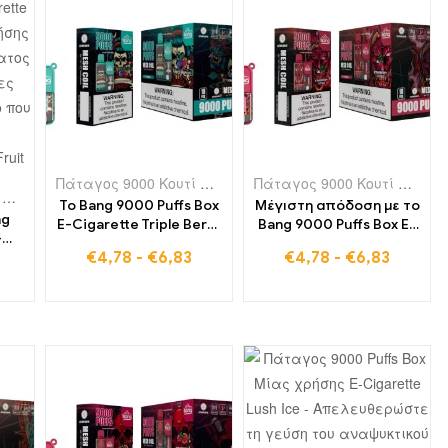
 μιας χρήσης στην Πορτογαλία
,
Ηλεκτρονικά τσιγάρα μιας χρήσης στο Λουξεμβούργο
Πάταγος 9000 Κουτί Puffs
,
Ηλεκτρονικά τσιγάρα μιας χρ
,
Ηλεκτρονικά τσιγάρα μιας χ
,
Ηλεκτρ
Πάταγος 9000 Κουτί Puffs
,
Η
Πάταγος 9000 Κουτί Puffs
,
Ηλεκτρονικά τσιγάρα μιας χρήσης στην Πορτογαλία
,
Ηλ
Το Bang 9000 Puffs Box
Μέγιστη απόδοση με το
ng
E-Cigarette Triple Berry
Bang 9000 Puffs Box E-
-
Ice μιας χρήσης – ο
Cigarette Strawberry
€
4,78
-
€
6,83
€
4,78
-
€
6,83
ruit
σύντροφός σας για
Lychee μιας χρήσης –
ρία
φρουτώδη απόλαυση
9000 Τρένα γεμάτα
ις
σε κάθε περίσταση,
φρουτώδεις γεύσεις
εις
παραγγείλτε τώρα και
χωρίς την ταλαιπωρία
επωφεληθείτε
του ξαναγεμίσματος