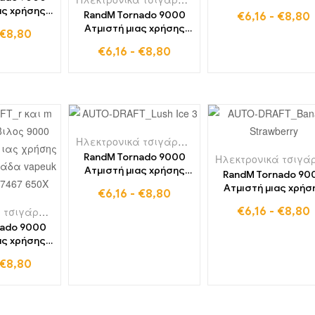
9000 Puffs ακτινίδ
ας χρήσης
RandM Tornado 9000
€
6,16
-
€
8,80
passion fruit guav
 ανάμεικτα
Ατμιστή μιας χρήσης
€
8,80
ρα
9000 Puffs Gummy Bear
€
6,16
-
€
8,80
Ηλεκτρονικά τσιγάρα μιας χρήσης στη Βουλγαρία
RandM Tornado 9000
Ατμιστή μιας χρήσης
RandM Tornado 90
9000 Puffs Lush Ice
Ατμιστή μιας χρήσ
€
6,16
-
€
8,80
9000 Puffs Strawbe
Ηλεκτρονικά τσιγάρα μιας χρήσης στη Γαλλία
,
Τα ηλεκτρονικά τσιγάρα 
€
6,16
-
€
8,80
Banana
nado 9000
ας χρήσης
fs Black
€
8,80
n Ice