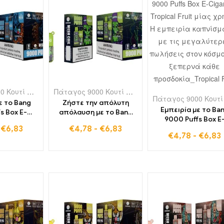
Πάταγος 9000 Κουτί Puffs
,
Ηλεκτρονικά τσιγάρα μιας χρήσης στη Λιθουανία
Πάταγος 9000 Κουτί Puffs
,
Ηλεκτρονικά τσιγάρα
 το Bang
Ζήστε την απόλυτη
Εμπειρία με το Ba
s Box E-
απόλαυση με το Bang
9000 Puffs Box E
ιας χρήσης
9000 Puffs Box Aloe
-
€
6,83
€
4,78
-
€
6,83
Cigarette Tropical F
Ice – Μια
Grape, το πιο
€
4,78
-
€
6,83
μίας χρήσης Η εμπει
η εμπειρία
δημοφιλές και
καπνίσματος με τ
νει τις
αφορολόγητο
μεγαλύτερες πωλήσ
ις σας
ηλεκτρονικό τσιγάρο
στον κόσμο που
μιας χρήσης στον
ξεπερνά κάθε
κόσμο
προσδοκία