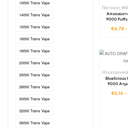
10000 Trains Vape
Ηλεκτρονικά τσιγάρα μιας
χρήσης στη Βουλγαρία
(51)
Απολαύστε
14000 Trains Vape
9000 Puffs
Ηλεκτρονικά τσιγάρα μιας
χρήσης E-
15000 Trains Vape
χρήσης στη Δανία
(54)
€
4,78
Gummy Be
ακαταμάχητ
Ηλεκτρονικά τσιγάρα μιας
16000 Trains Vape
εμπειρία για
χρήσης στη Γερμανία
(77)
τώρα διαθ
18000 Trains Vape
Ηλεκτρονικά τσιγάρα μιας
λογική
χρήσης στην Εσθονία
(46)
20000 Trains Vape
Ηλεκτρονικά τσιγάρα μιας
χρήσης στη Φινλανδία
(48)
25000 Trains Vape
Bluelicious
Ηλεκτρονικά τσιγάρα μιας
9000 Ατμι
28000 Trains Vape
χρήσης στη Γαλλία
(52)
χρήσης
€
6,16
-
Φουσκ
Τα ηλεκτρονικά τσιγάρα μιας
30000 Trains Vape
χρήσης στην Ελλάδα
(49)
32000 Trains Vape
Ηλεκτρονικά τσιγάρα μιας
χρήσης στην Ιρλανδία
(20)
36000 Trains Vape
Ηλεκτρονικά τσιγάρα μιας