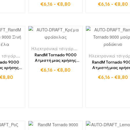
Ice
€
6,16
-
€
8,80
€
6,16
-
€
8,80
Ηλεκτρονικά τσιγάρα μιας χρήσης στο Βέλγιο
,
RandM Tornado 9000
Ηλεκτρονικά τσιγάρα μιας χρήσης στη Βουλγαρία
,
Ηλεκτρονικά τσιγάρα μ
Ατμιστή μιας χρήσης
nado 9000
RandM Tornado 90
9000 Puffs κρέμα
ας χρήσης
Ατμιστή μιας χρήσ
€
6,16
-
€
8,80
φράουλας
 καραμέλα
9000 Puffs Ροδάκι
€
8,80
€
6,16
-
€
8,80
fs
μούρο