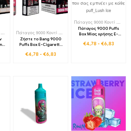
Πάταγος 9000 Κουτί Puffs
,
Η
Πάταγος 9000 Puffs
 μιας χρήσης στη Βουλγαρία
,
Πάταγος 9000 Κουτί Puffs
Ηλεκτρονικά τσιγάρα μιας χρήσης στην Ιρλανδία
,
Ηλεκτρονικά τσιγάρα μιας χρήσης στη Δανία
Πάταγος 9000 Κουτί Puffs
,
Ηλεκτρονικά τσιγάρα μιας χρήση
,
Ηλεκτρονικά τσιγάρα μιας χ
,
,
Ηλεκτρονι
Ηλεκτρονι
Box Μίας χρήσης E-
ν
Ζήστε το Bang 9000
Cigarette Lush Ice -
€
4,78
-
€
6,83
ang
Puffs Box E-Cigarette
Απελευθερώστε τη
-
μιας χρήσης με
γεύση του αναψυκτικού
€
4,78
-
€
6,83
σης
καρπούζι φράουλα -
που σας ευχαριστεί με
Μια
Απολαύστε έως και
κάθε ρουφηξιά
σας
9000 Τρένα γεμάτα
γούστο και χαρά
ρα