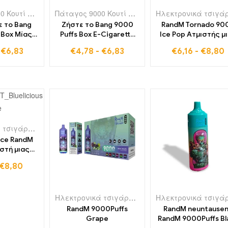
Πάταγος 9000 Κουτί Puffs
,
Τα ηλεκτρονικά τσιγάρα μιας χρήσης στην Ελλά
Πάταγος 9000 Κουτί Puffs
,
Ηλεκτρονικά τσιγάρα
 το Bang
Ζήστε το Bang 9000
RandM Tornado 90
 Box Μίας
Puffs Box E-Cigarette
Ice Pop Ατμιστής μ
Cigarette
Μίας χρήσης Cool Mint
χρήσης 9000
-
€
6,83
€
4,78
-
€
6,83
€
6,16
-
€
8,80
ar – Μια
Το κλασικό με τις
Φουσκώματα
η γευστική
μεγαλύτερες πωλήσεις
 κάθε μέρα,
στον κόσμο για
έσιμη σε
αναζωογονητικό
 τιμή
άτμισμα που εμπνέει
Ηλεκτρονικά τσιγάρα μιας χρήσης στη Βουλγαρία
,
Ηλεκτρονικά τσιγάρα μ
 Ice RandM
στή μιας
 9000
€
8,80
ώματα
Ηλεκτρονικά τσιγάρα μιας χρήσης στη Γερμανία
RandM 9000Puffs
RandM neuntause
Grape
RandM 9000Puffs Bl