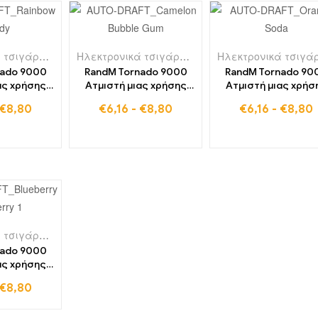
Ηλεκτρονικά τσιγάρα μιας χρήσης στη Γαλλία
,
Ηλεκτρονικά τσιγάρα μιας χρήσης στη Γαλλία
Τα ηλεκτρονικά τσιγάρα 
nado 9000
RandM Tornado 9000
RandM Tornado 90
ας χρήσης
Ατμιστή μιας χρήσης
Ατμιστή μιας χρήσ
έλα Puffs
9000 Puffs Καρπούζι
9000 Puffs Orang
€
8,80
€
6,16
-
€
8,80
€
6,16
-
€
8,80
bow
τσιχλόφουσκα
Soda
Ηλεκτρονικά τσιγάρα μιας χρήσης στη Γερμανία
,
Ηλεκτρονικά τσιγάρα μι
nado 9000
ας χρήσης
 Blueberry
€
8,80
erry