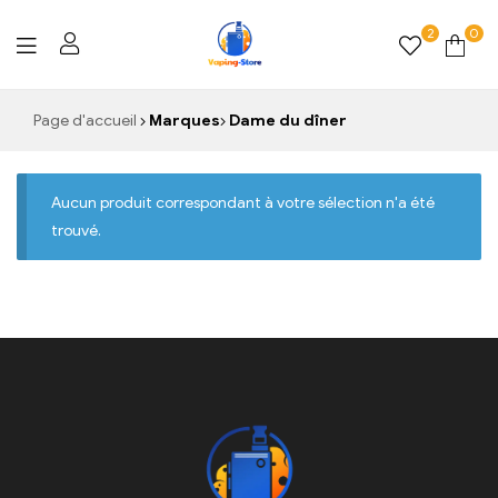
2
0
Vaping-
Page d'accueil
Marques
Dame du dîner
Store.de
Aucun produit correspondant à votre sélection n'a été
trouvé.