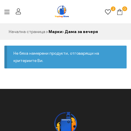
2
0
Vaping-
Начална страница
Марки
Дама за вечеря
Store.de
Не бяха намерени продукти, отговарящи на
критериите Ви.