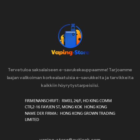
Tervetuloa saksalaiseen e-savukekauppaamme! Tarjoamme
laajan valikoiman korkealaatuisia e-savukkeita ja tarvikkeita
kaikkiin höyrytystarpeisiisi.
vaping-store@outlook.com