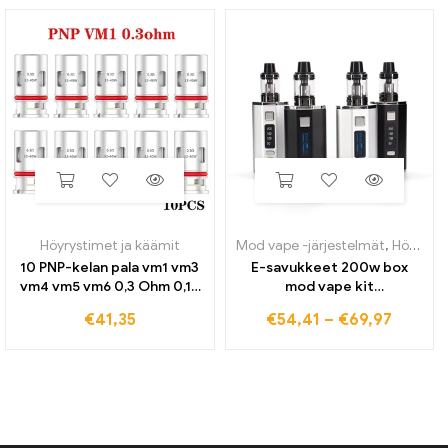
Höyrystimet ja käämit
Mod vape -järjestelmät
,
Höyrystimet ja käämit
10 PNP-kelan pala vm1 vm3
E-savukkeet 200w box
vm4 vm5 vm6 0,3 Ohm 0,15
mod vape kit
Ohm verkkokelat Drag x
digitaalinen/oled näyttö
€
41,35
€
54,41
–
€
69,97
Vinci r Air Argus Navi Vsuit -
0,3 Ohm Atomizer Dual
koteloille
4400mah akku
vaihtuvajännite höyrystin
kynä