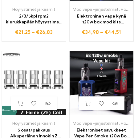
Höyrystimet ja käämit
Mod vape -järjestelmät
,
Höyrystimet ja käämit
2/3/5kpl rpm2
Elektroninen vape kynä
kierukkapään höyrystimen
120w box mod kits
verkko 0,16 Ohm DC 0,6
1800mah akku 2,5 ml
€
21,25
–
€
26,83
€
34,98
–
€
44,51
Ohm ydin arpi p3 p5 pods
atomizer oled screen e
pohjoiseen 4 IPX 80G-Priv
savukkeiden höyrystin
Pro -kasettisarja
savu shisha ecig vapori
Höyrystimet ja käämit
Mod vape -järjestelmät
,
Höyrystimet ja käämit
5 osat/pakkaus
Elektroniset savukkeet
Alkuperäinen Innokin Z
Vape Pen Smoke 120w Box