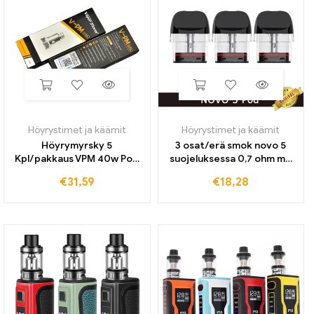
Höyrystimet ja käämit
Höyrystimet ja käämit
Höyrymyrsky 5
3 osat/erä smok novo 5
Kpl/pakkaus VPM 40w Pod
suojeluksessa 0,7 ohm mtl
Mod PM Mesh Coil 0.3-0.6
sumutin 2 ml tyhjä tilavuus
€
31,59
€
18,28
Ohm tankkihaihdutin
sopii sähkösavuke Smok
novo 5 pod kit vape