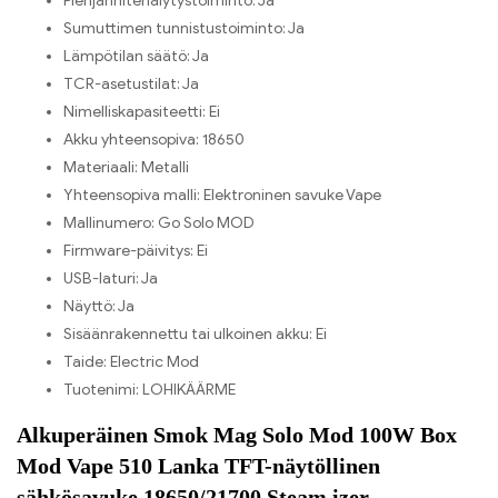
Pienjännitehälytystoiminto:
Ja
Sumuttimen tunnistustoiminto:
Ja
Lämpötilan säätö:
Ja
TCR-asetustilat:
Ja
Nimelliskapasiteetti:
Ei
Akku yhteensopiva:
18650
Materiaali:
Metalli
Yhteensopiva malli:
Elektroninen savuke Vape
Mallinumero:
Go Solo MOD
Firmware-päivitys:
Ei
USB-laturi:
Ja
Näyttö:
Ja
Sisäänrakennettu tai ulkoinen akku:
Ei
Taide:
Electric Mod
Tuotenimi:
LOHIKÄÄRME
Alkuperäinen Smok Mag Solo Mod 100W Box
Mod Vape 510 Lanka TFT-näytöllinen
sähkösavuke 18650/21700 Steam izer