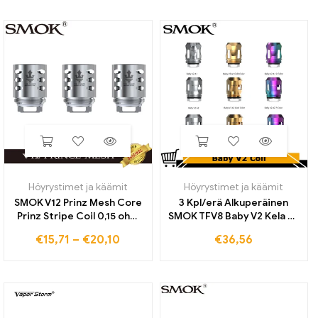
Höyrystin
Höyrystimet ja käämit
Höyrystimet ja käämit
SMOK V12 Prinz Mesh Core
3 Kpl/erä Alkuperäinen
Prinz Stripe Coil 0,15 ohm
SMOK TFV8 Baby V2 Kela A1
Prince RBA Vapor Head -
0,17 ohm A2 0,2 ohmia A3
€
15,71
–
€
20,10
€
36,56
höyrystin TFV12 Prince Tank
0,15 ohmin käämin sumutin
-sumuttimelle
TFV8 Baby V:lle 2 Säiliön
höyrystin