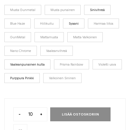
Musta Gunmetal
Musta punainen
Sinivihreä
Blue Haze
Hiilikuitu
Syaani
Harmaa liitos
GunMetal
Mattamusta
Matta Valkoinen
Nano Chrome
Vaaleanvihreä
Vaaleanpunainen kulta
Prisma Rainbow
Violetti usva
Purppura Pinkki
Valkoinen Sininen
-
+
LISÄÄ OSTOSKORIIN