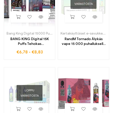
VARASTOSTA
Bang King Digital 15000 Puffs
Kertakäyttöiset e-savukkeet
,
Ke
BANG KING Digital 15K
RandM Tornado Älykäs
Puffs Tehokas
vape 15 000 puhalluksella
kertakäyttöinen e-savuke,
ja digitaalisella
€
6,78
-
€
8,83
jolla on voimakas maku
ohjausnäytöllä
LOPPU
VARASTOSTA