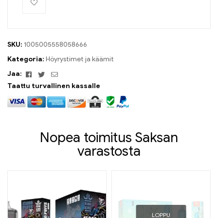
SKU:
1005005558058666
Kategoria:
Höyrystimet ja käämit
Facebook
Viserrys
Sähköposti
Jaa:
Taattu turvallinen kassalle
Nopea toimitus Saksan
varastosta
LOPPU