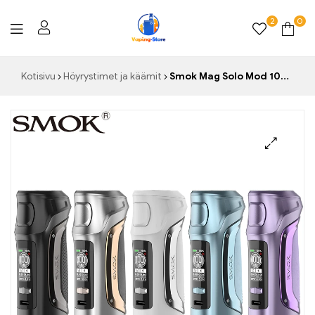
2
0
Vaping-
Kotisivu
Höyrystimet ja käämit
Smok Mag Solo Mod 100W Box Mod Vape 510 Lanka TFT-näytöllinen sähkösavuke 18650/21700 Steam izer
Store.de