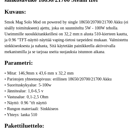
Kuvaus:
Smok Mag Solo Mod on powered by single 18650/20700/21700 Akku (ei
sisälly toimitukseen) ajettu, joka on suunniteltu 5W - 100W teholla.
Useimmille suosikkitankkeillesi on 32,2 mm:n alusta 510-kierteen kautta,
ja 0.96 “TFT-näyttö näyttää vaping-tietosi tarpeidesi mukaan. Valmistettu
sinkkiseoksesta ja nahasta, Sitä käytetään painikkeella aktivoivalla
mekanismilla ja se tarjoaa useita suojauksia istunnon aikana.
Parametri:
• Mitat: 146,9mm x 43,6 mm x 32,2 mm
• Paristojen yhteensopivuus: erillinen 18650/20700/21700 Akku
• Suorituskykyalue: 5-100w
• Jännitealue: 1,0-6,5 v
• Vastusalue: 0,1-2,5 Ohm
• Näyttö: 0.96 “tft näyttö
• Rungon materiaali: Sinkkiseos
• Yhteys: lanka 510
Pakettiluettelo: