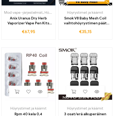
Mod vape -järjestelmät
,
Höyrystimet ja käämit
Höyrystimet ja käämit
Anix Uranus Dry Herb
Smok V8 Baby Mesh Coil
Vaporizer Vape Pen Kits
vaihtohöyrystimen päät
2200mAh akku OLED-
TFV12 Baby Prince TFV8
€
67,95
€
35,15
näyttö USB-C-lataus
Baby Beast Tankille
kasviperäisten
sähkösavukkeiden
Höyrystimet ja käämit
Höyrystimet ja käämit
Rpm 40 kela 0,4
3 osat/erä alkuperäinen