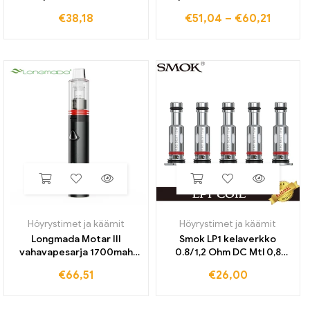
Force Coil ZF 0,2 ohm 0,3
Mod Kit 1800mah 2,5 ml
€
38,18
€
51,04
–
€
60,21
ohm käämihöyrystin
atomizer oled screen e
Kromalle 217 Z Force Kit/Z
savuke Vapor izer Vaper
Force Tank
Shisha Ecig
Höyrystimet ja käämit
Höyrystimet ja käämit
Longmada Motar III
Smok LP1 kelaverkko
vahavapesarja 1700mah
0.8/1,2 Ohm DC Mtl 0,8
akku kvartsikelalla bald
Ohm Turbo Mesh 0,9 Ohm
€
66,51
€
26,00
sumuttimen lämpötilan
Mtl Coil Vape U/min
säätö ladattava akku
25W/Pozz Pro/Nfix
Pro/Novo 4 (Mini)