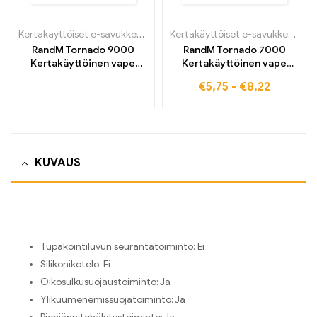
Kertakäyttöiset e-savukkeet
,
Kertakäyttöiset sähkösavukkeet Belg
Kertakäyttöiset e-savukkeet
,
Ke
RandM Tornado 9000
RandM Tornado 7000
Kertakäyttöinen vape
Kertakäyttöinen vape
9000 Puffs
7000 Puffs
€
5,75
-
€
8,22
KUVAUS
Tupakointiluvun seurantatoiminto:
Ei
Silikonikotelo:
Ei
Oikosulkusuojaustoiminto:
Ja
Ylikuumenemissuojatoiminto:
Ja