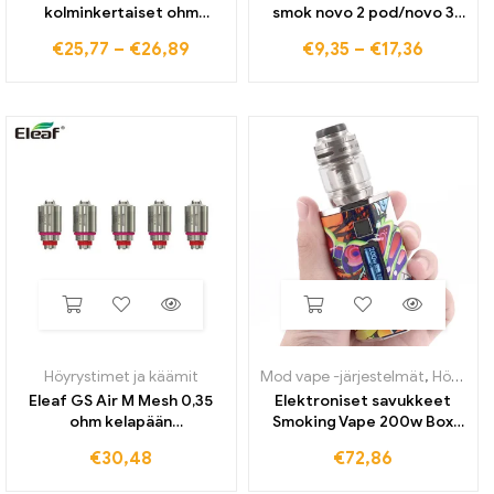
kolminkertaiset ohm
smok novo 2 pod/novo 3
verkkokelat 0,6 ohm 0,8
pod/novo 4 Leere Patronin
€
25,77
–
€
26,89
€
9,35
–
€
17,36
ohm mtl pohjoiseen 4 nord
johdolla
2 pozz x rpm40 rpm2
höyrystinkotelon pää
Höyrystimet ja käämit
Mod vape -järjestelmät
,
Höyrystimet ja käämit
Eleaf GS Air M Mesh 0,35
Elektroniset savukkeet
ohm kelapään
Smoking Vape 200w Box
vaihtosumutin GS-
Mod Zeus x Mesh RTA
€
30,48
€
72,86
tikkusäiliöön 5 jaa/erä
Starter Kits Digital/Oled
näytöllä 4,5 ml sumutin