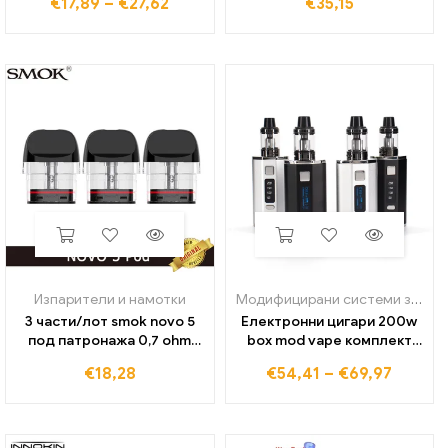
€
17,89
–
€
27,62
€
35,15
Ohm за субом резервоар
TFV8 Baby Beast Tank
Zeus
Изпарители и намотки
Модифицирани системи за вейп
3 части/лот smok novo 5
Електронни цигари 200w
под патронажа 0,7 ohm
box mod vape комплект
mtl пулверизатор 2 ml
цифров/oled екран 0,3
€
18,28
€
54,41
–
€
69,97
празен капацитет,
Ohm пулверизатор с
подходящ за електронна
двойна 4400 mah батерия
цигара smok novo 5 под
изпарител с променливо
комплект vape
напрежение