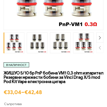
В НАЛИЧНОСТ
ЖИШУО 5/10 бр PnP бобина VM1 0,3 ohm изпарител
Резервни мрежести бобини за Vinci Drag X/S mod
Pod Kit Vape електронна цигара
€
33,04
–
€
42,48
Съпротива