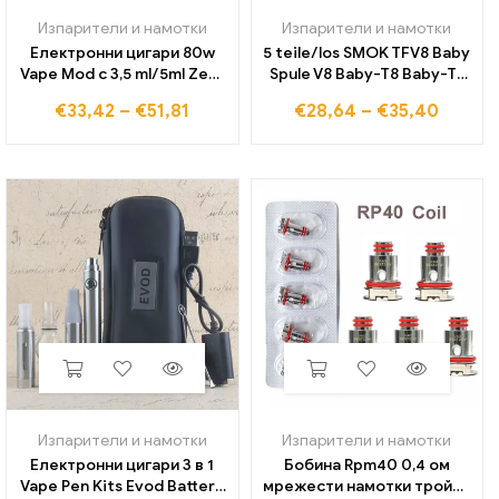
Изпарители и намотки
Изпарители и намотки
Електронни цигари 80w
5 teile/los SMOK TFV8 Baby
Vape Mod с 3,5 ml/5ml Zeux
Spule V8 Baby-T8 Baby-T6
Sub Ohm RTA Zerstäuber
Baby-X4 Baby-Q2 Baby-M2
€
33,42
–
€
51,81
€
28,64
–
€
35,40
Starter Kits 24mm
Core Baby T8 T6 X4 Q2 M2
2200mah Батерия Ecig
RBA fit TFV8 Baby Tank
Vaper Shisha Shisha
Stick V8
Изпарители и намотки
Изпарители и намотки
Електронни цигари 3 в 1
Бобина Rpm40 0,4 ом
Vape Pen Kits Evod Battery
мрежести намотки тройни