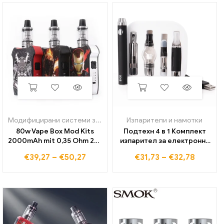
мин 100/норд gt
Модифицирани системи за вейп
,
Изпарители и намотки
Изпарители и намотки
80w Vape Box Mod Kits
Подтехн 4 в 1 Комплект
2000mAh mit 0,35 Ohm 2ml
изпарител за електронни
пулверизатор
цигари за сух билков
€
39,27
–
€
50,27
€
31,73
–
€
32,78
Регулируема мощност
восък, плътна маслена
Vapor izer Vape
касета, вградена батерия
Електронна цигара
Evod Комплект за вейп
Наргиле Shisha Vaper Pen