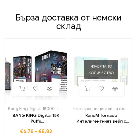
Бърза доставка от немски
склад
ИЗЧЕРПАНО
КОЛИЧЕСТВО
Bang King Digital 15000 Пуфове
Електронни цигари за еднократна употреба
BANG KING Digital 15K
RandM Tornado
Puffs
Интелигентният вейп с
Високопроизводителна
15K впръсквания и
€
6,78
-
€
8,83
електронна цигара за
цифров контролен