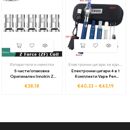
Изпарители и намотки
Електронни цигари за еднократна употреба
5 части/опаковка
Електронни цигари 4 в 1
Оригинален Innokin Z
Комплекти Vape Pen
Force Coil ZF 0,2 ом 0,3 ом
Батерия Evod Преди G5
€
38,18
€
40,33
–
€
43,19
намотка изпарител за
Th205 Касета MT3
Kroma 217 Z Force Kit/Z
Пулверизатор за суха
Force Tank
билка/восък/гъсто
масло/течност