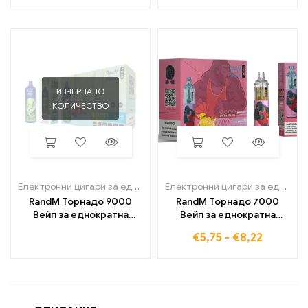
еднократна употреба с
дисплей
интензивен вкус
ИЗЧЕРПАНО
КОЛИЧЕСТВО
Електронни цигари за еднократна употреба
,
Електронни цигар
Електронни цигари за еднократна употреба
RandM Торнадо 9000
RandM Торнадо 7000
Вейп за еднократна
Вейп за еднократна
употреба 9000 Пуфове
употреба 7000 Пуфове
€
5,75
-
€
8,22