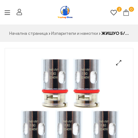
2
0
Vaping-
Начална страница
Изпарители и намотки
ЖИШУО 5/10 бр PnP бобина VM1 0,3 ohm изпарител Резервни мрежести бобини за Vinci Drag X/S mod Pod Kit Vape електронна цигара
Store.de