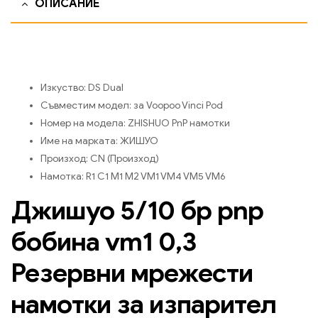
ОПИСАНИЕ
Изкуство:
DS Dual
Съвместим модел:
за Voopoo Vinci Pod
Номер на модела:
ZHISHUO PnP намотки
Име на марката:
ЖИШУО
Произход:
CN (Произход)
Намотка:
R1 C1 M1 M2 VM1 VM4 VM5 VM6
Джишуо 5/10 бр pnp
бобина vm1 0,3
Резервни мрежести
намотки за изпарител