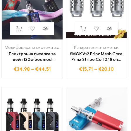
Модифицирани системи за вейп
,
Изпарители и намотки
Изпарители и намотки
Електронна писалка за
SMOK V12 Prinz Mesh Core
вейп 120w box mod
Prinz Stripe Coil 0,15 ohm
комплекти 1800mah
Prince RBA Vapor Head
€
34,98
–
€
44,51
€
15,71
–
€
20,10
батерия 2,5 ml
Vaporizer за TFV12 Prince
пулверизатор oled екран
Tank пулверизатор
електронни цигари
изпарител дим наргиле
ecig vaper