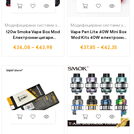
Модифицирани системи за вейп
,
Изпарители и намотки
Модифицирани системи за вейп
120w Smoke Vape Box Mod
Vape Pen Lite 40W Mini Box
Електронни цигари
Mod Kits 40W електронни
Комплект 2000mah
цигари Vape Mods 3ml
€
34,08
–
€
43,98
€
37,85
–
€
42,35
Батерия 3ml
Hookah Shisha Kit
Пулверизатор Регулируем
2200mAh батерия
Vaper Vapor izer Pen Ecig
Електронни цигари Smoke
Vapor Vapes