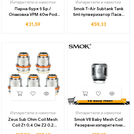
Изпарители и намотки
Изпарители и намотки
Парна буря 5 Бр./
Smok T-Air Subtank Tank
Опаковка VPM 40w Pod
5ml пулверизатор Пасва
Mod PM Mesh Coil 0.3-0.6
на горната част на
€
31,59
€
59,33
Ом резервоар изпарител
намотката Двойни
портове за пълнене
Двоен слот за въздушен
поток за преобразуване
на електронни цигари 3
Mod Kit
Изпарители и намотки
Изпарители и намотки
Zeus Sub Ohm Coil Mesh
Smok V8 Baby Mesh Coil
Coil Z1 0,4 Ом Z2 0,2
Резервни изпарителни
Резервна глава на бобина
глави за TFV12 Baby Prince