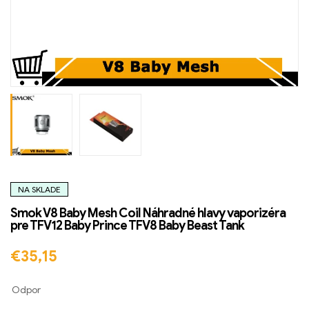
NA SKLADE
Smok V8 Baby Mesh Coil Náhradné hlavy vaporizéra
pre TFV12 Baby Prince TFV8 Baby Beast Tank
€
35,15
Odpor