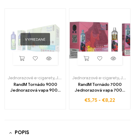
VYPREDANÉ
Jednorazové e-cigarety
,
Jednorazové e-cigarety v Belgicku
Jednorazové e-cigarety
,
Jednorazové e-cigarety v Belgicku
,
Jedn
RandM Tornádo 9000
RandM Tornádo 7000
Jednorazová vapa 9000
Jednorazová vapa 7000
Obláčiky
Obláčiky
€
5,75
-
€
8,22
POPIS