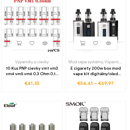
Výparníky a cievky
Mod vape systémy
,
Výparníky a cievky
10 Kus PNP cievky vm1 vm3
E cigarety 200w box mod
vm4 vm5 vm6 0,3 Ohm 0,15
vape kit digitálny/oled
Ohm Mesh Cievky pre Drag
displej 0,3 Ohmový
€
41,35
€
54,41
–
€
69,97
x Vinci r Air Argus Navi Vsuit
atomizér s duálnym 4400
Pods
mAh batériovým perom s
premenlivým napätím