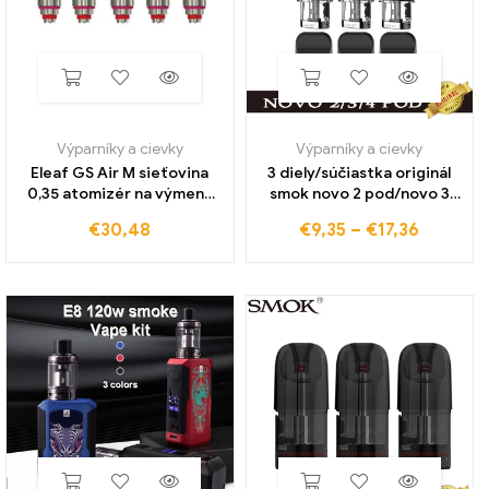
Výparníky a cievky
Výparníky a cievky
Eleaf GS Air M sieťovina
3 diely/súčiastka originál
0,35 atomizér na výmenu
smok novo 2 pod/novo 3
hlavice ohmovej cievky pre
pod/novo 4 pod patrónom
€
30,48
€
9,35
–
€
17,36
tank GS stick 5 podiel/lot
Leere