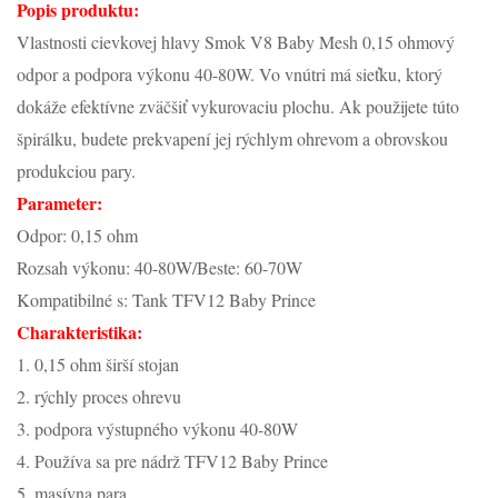
Popis produktu:
Vlastnosti cievkovej hlavy Smok V8 Baby Mesh 0,15 ohmový
odpor a podpora výkonu 40-80W. Vo vnútri má sieťku, ktorý
dokáže efektívne zväčšiť vykurovaciu plochu. Ak použijete túto
špirálku, budete prekvapení jej rýchlym ohrevom a obrovskou
produkciou pary.
Parameter:
Odpor: 0,15 ohm
Rozsah výkonu: 40-80W/Beste: 60-70W
Kompatibilné s: Tank TFV12 Baby Prince
Charakteristika:
1. 0,15 ohm širší stojan
2. rýchly proces ohrevu
3. podpora výstupného výkonu 40-80W
4. Používa sa pre nádrž TFV12 Baby Prince
5. masívna para