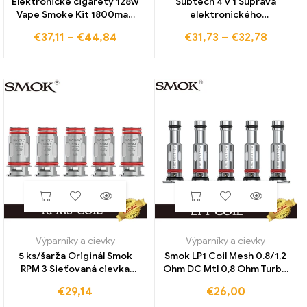
Elektronické cigarety 128w
Subtech 4 v 1 Súprava
Vape Smoke Kit 1800mah
elektronického
Battery Box Mod s 3ml Tank
odparovača cigariet pre
€
37,11
–
€
44,84
€
31,73
–
€
32,78
Atomizer Vaper Vaporizer
suchý bylinný vosk na hustú
Pen Ecig Shisha Kit
olejovú kartušu Vstavaná
súprava batérie Evod Vape
Výparníky a cievky
Výparníky a cievky
5 ks/šarža Originál Smok
Smok LP1 Coil Mesh 0.8/1,2
RPM 3 Sieťovaná cievka
Ohm DC Mtl 0,8 Ohm Turbo
0,15 Ohm 0,23 Ohm
Mesh 0,9 Ohm Mtl Coil Vape
€
29,14
€
26,00
vaporizér pre e-cigarety
pre U/min 25W/Pozz