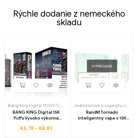
Rýchle dodanie z nemeckého
skladu
VYPREDANÉ
Bang King Digital 15000 Obláčiky
Jednorazové e-cigarety
,
Jednorazové e-cigarety v Belgicku
BANG KING Digital 15K
RandM Tornado
Puffs Vysoko výkonná
Inteligentný vape s 15K
jednorazová e-cigareta s
potiahnutím a digitálnym
€
6,78
-
€
8,83
intenzívnou chuťou
ovládacím displejom