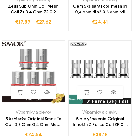
Zeus Sub Ohm Coil Mesh
Oem 5ks santi coil mesh s1
Coil Z1 0,4 Ohm Z2 0,2
0,4 ohm dl s2 0,6 ohm rdl
Náhradná ohmová hlava
cievková hlava pre santi
€
17,89
–
€
27,62
€
24,41
cievky pre subohmovú
charon baby plus knight 40
nádrž Zeus
súprava
Výparníky a cievky
Výparníky a cievky
5 ks/šarža Originál Smok Ta
5 diely/balenie Originál
Coil 0,2 Ohm 0,4 Ohm Mesh
Innokin Z Force Coil ZF 0,2
& 0,15 Ohm Dual Mesh Coil
ohm 0,3 ohmový špirálový
€
24,54
€
38,18