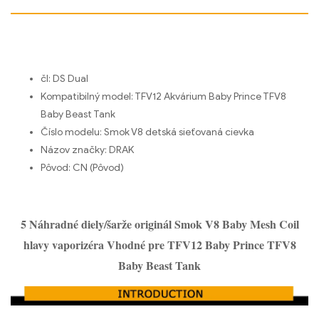
čl:
DS Dual
Kompatibilný model:
TFV12 Akvárium Baby Prince TFV8
Baby Beast Tank
Číslo modelu:
Smok V8 detská sieťovaná cievka
Názov značky:
DRAK
Pôvod:
CN (Pôvod)
5 Náhradné diely/šarže originál Smok V8 Baby Mesh Coil
hlavy vaporizéra Vhodné pre TFV12 Baby Prince TFV8
Baby Beast Tank