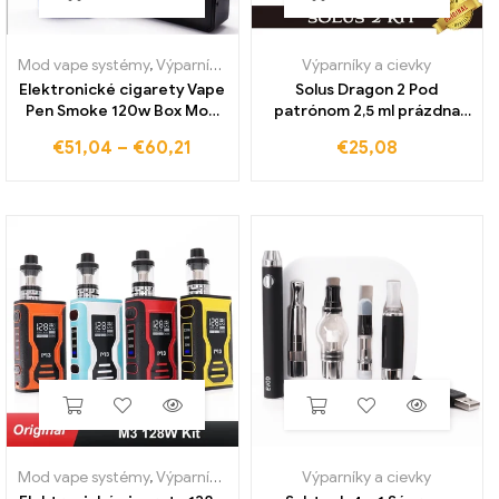
Mod vape systémy
,
Výparníky a cievky
Výparníky a cievky
Elektronické cigarety Vape
Solus Dragon 2 Pod
Pen Smoke 120w Box Mod
patrónom 2,5 ml prázdna
Kit 1800 mAh 2,5 ml
kapacita so sieťkou 0,9
€
51,04
–
€
60,21
€
25,08
atomizér oled screen e
Vaporizér s ohmovou
cigareta Vapor izer Vaper
cievkou len pre E Cig 2 Pod
Shisha Ecig
Kit Vape
Mod vape systémy
,
Výparníky a cievky
Výparníky a cievky