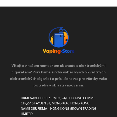
Vitajte v našom nemeckom obchode s elektronickými
cigaretami! Ponúkame široký výber vysoko kvalitných
elektronických cigariet a príslušenstva pre všetky vaše
potreby v oblasti vapovania.