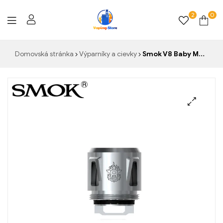
2
0
Vaping-
Domovská stránka
Výparníky a cievky
Smok V8 Baby Mesh Coil Náhradné hlavy vaporizéra pre TFV12 Baby Prince TFV8 Baby Beast Tank
Store.de