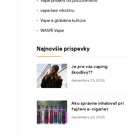
Vape príbehy od používateľov
vape bez nikotínu
Vape a globálna kultúra
WASPE Vape
Najnovšie príspevky
Je pre vás vaping
škodlivý??
decembra 23, 2025
Ako správne inhalovať pri
fajčení e-cigariet
decembra 23, 2025