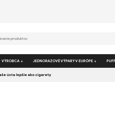
VÝROBCA
JEDNORAZOVÉ VÝPARY V EURÓPE
PUF
aše ústa lepšie ako cigarety