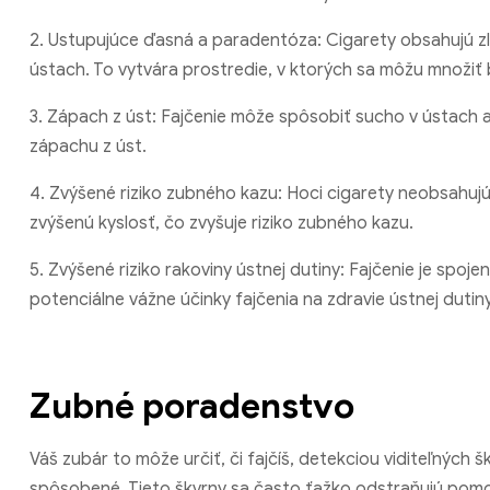
2. Ustupujúce ďasná a paradentóza: Cigarety obsahujú zlúč
ústach. To vytvára prostredie, v ktorých sa môžu množiť 
3. Zápach z úst: Fajčenie môže spôsobiť sucho v ústach a 
zápachu z úst.
4. Zvýšené riziko zubného kazu: Hoci cigarety neobsahuj
zvýšenú kyslosť, čo zvyšuje riziko zubného kazu.
5. Zvýšené riziko rakoviny ústnej dutiny: Fajčenie je spoj
potenciálne vážne účinky fajčenia na zdravie ústnej dutiny
Zubné poradenstvo
Váš zubár to môže určiť, či fajčíš, detekciou viditeľných 
spôsobené. Tieto škvrny sa často ťažko odstraňujú pom