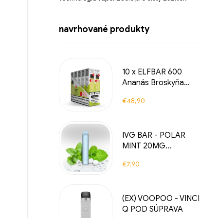
navrhované produkty
10 x ELFBAR 600
Ananás Broskyňa
Mango 20 mg Nikotín
€
48,90
IVG BAR - POLAR
MINT 20MG
JEDNORÁZOVÁ E-
€
7,90
CIGARETA 800 VLAKY
(EX) VOOPOO - VINCI
Q POD SÚPRAVA