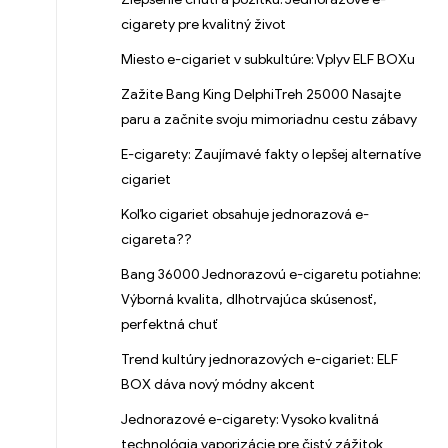
cigarety pre kvalitný život
Miesto e-cigariet v subkultúre: Vplyv ELF BOXu
Zažite Bang King DelphiTreh 25000 Nasajte
paru a začnite svoju mimoriadnu cestu zábavy
E-cigarety: Zaujímavé fakty o lepšej alternatíve
cigariet
Koľko cigariet obsahuje jednorazová e-
cigareta??
Bang 36000 Jednorazovú e-cigaretu potiahne:
Výborná kvalita, dlhotrvajúca skúsenosť,
perfektná chuť
Trend kultúry jednorazových e-cigariet: ELF
BOX dáva nový módny akcent
Jednorazové e-cigarety: Vysoko kvalitná
technológia vaporizácie pre čistý zážitok