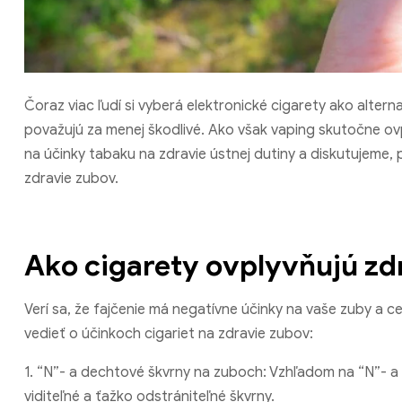
Čoraz viac ľudí si vyberá elektronické cigarety ako alter
považujú za menej škodlivé. Ako však vaping skutočne ovp
na účinky tabaku na zdravie ústnej dutiny a diskutujeme,
zdravie zubov.
Ako cigarety ovplyvňujú zd
Verí sa, že fajčenie má negatívne účinky na vaše zuby a cel
vedieť o účinkoch cigariet na zdravie zubov:
1. “N”- a dechtové škvrny na zuboch: Vzhľadom na “N”-
viditeľné a ťažko odstrániteľné škvrny.