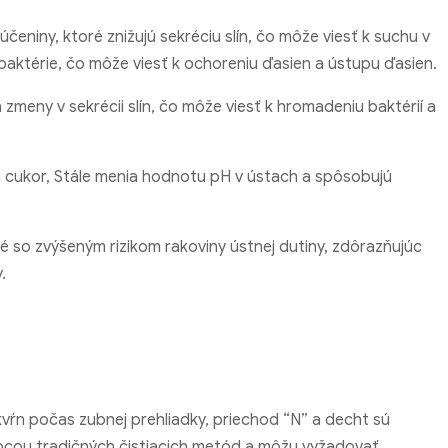
eniny, ktoré znižujú sekréciu slín, čo môže viesť k suchu v
baktérie, čo môže viesť k ochoreniu ďasien a ústupu ďasien.
zmeny v sekrécii slín, čo môže viesť k hromadeniu baktérií a
ú cukor, Stále menia hodnotu pH v ústach a spôsobujú
ené so zvýšeným rizikom rakoviny ústnej dutiny, zdôrazňujúc
.
škvŕn počas zubnej prehliadky, priechod “N” a decht sú
ocou tradičných čistiacich metód a môžu vyžadovať