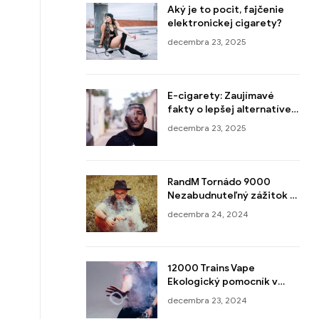
Aký je to pocit, fajčenie
elektronickej cigarety?
decembra 23, 2025
E-cigarety: Zaujímavé
fakty o lepšej alternatíve
cigariet
decembra 23, 2025
RandM Tornádo 9000
Nezabudnuteľný zážitok z
vapingu
decembra 24, 2024
12000 Trains Vape
Ekologický pomocník v
akcii!
decembra 23, 2024