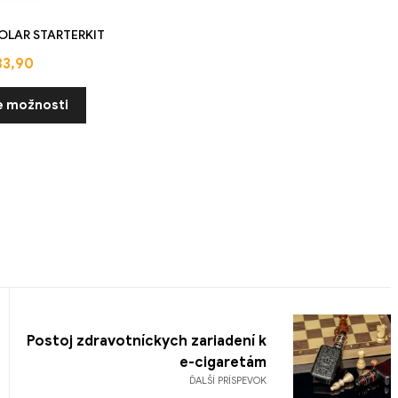
POLAR STARTERKIT
83,90
e možnosti
Postoj zdravotníckych zariadení k
e-cigaretám
ĎALŠÍ PRÍSPEVOK