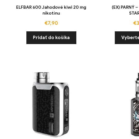
ELFBAR 600 Jahodové kiwi 20 mg
(EX) PARNÝ 
nikotínu
STA
€
7,90
€
Pridať do košíka
Vybert