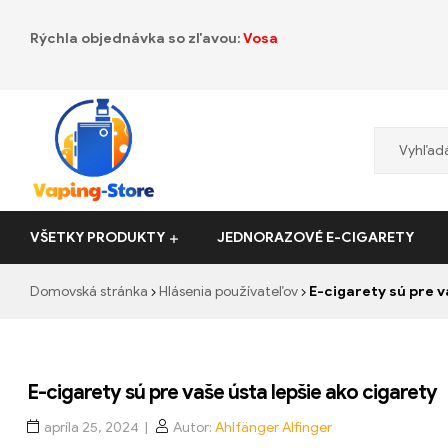
Rýchla objednávka so zľavou:
Vosa
Vaping-
VŠETKY PRODUKTY
JEDNORAZOVÉ E-CIGARETY
Store.de
Domovská stránka
Hlásenia používateľov
E-cigarety sú pre v
E-cigarety sú pre vaše ústa lepšie ako cigarety
apríla 25, 2024
Autor:
Ahlfänger Alfinger