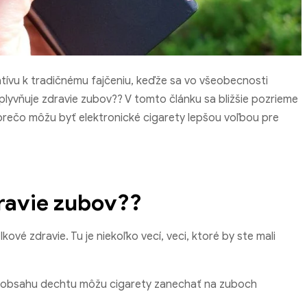
natívu k tradičnému fajčeniu, keďže sa vo všeobecnosti
lyvňuje zdravie zubov?? V tomto článku sa bližšie pozrieme
 prečo môžu byť elektronické cigarety lepšou voľbou pre
ravie zubov??
kové zdravie. Tu je niekoľko vecí, veci, ktoré by ste mali
 a obsahu dechtu môžu cigarety zanechať na zuboch