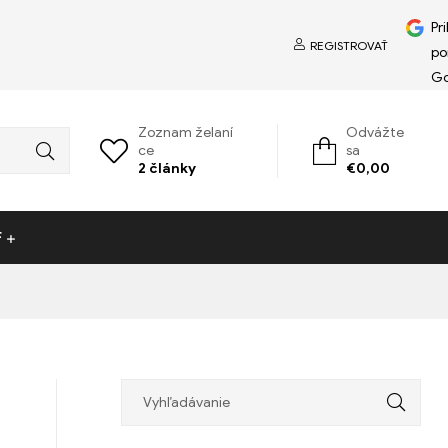
Pr
REGISTROVAŤ
p
Go
Zoznam želaní
Odvážte
ce
sa
2
články
€
0,00
F