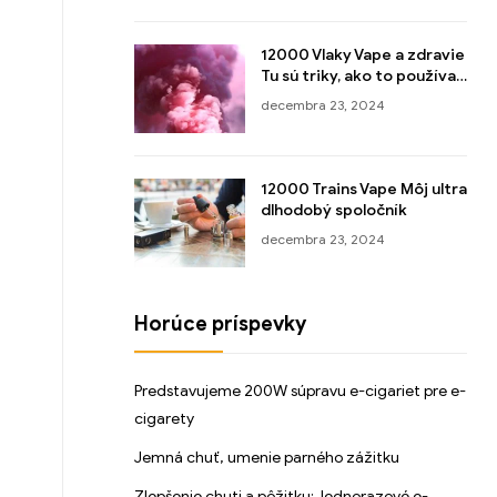
12000 Vlaky Vape a zdravie
Tu sú triky, ako to používať
rozumne!
decembra 23, 2024
12000 Trains Vape Môj ultra
dlhodobý spoločník
decembra 23, 2024
Horúce príspevky
Predstavujeme 200W súpravu e-cigariet pre e-
cigarety
Jemná chuť, umenie parného zážitku
Zlepšenie chuti a pôžitku: Jednorazové e-