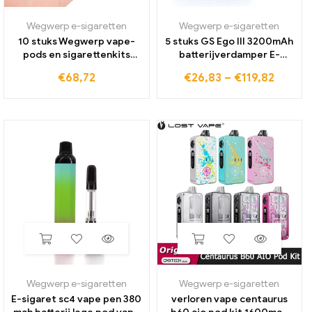
Wegwerp e-sigaretten
Wegwerp e-sigaretten
10 stuks Wegwerp vape-
5 stuks GS Ego III 3200mAh
pods en sigarettenkits
batterijverdamper E-
Oplaadbaar 350 mAh
sigaret Enorme capaciteit
€
68,72
€
26,83
–
€
119,82
batterij Leeg pod-
510 Geschikt voor M14 M16
apparaat 1,0 ml dikke
CE4 Verstuiver E Sigaret
olieverdamper ecig rook
2200mAh vape-pen
Wegwerp e-sigaretten
Wegwerp e-sigaretten
E-sigaret sc4 vape pen 380
verloren vape centaurus