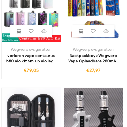
Wegwerp e-sigaretten
Wegwerp e-sigaretten
verloren vape centaurus
Backpackboyz Wegwerp
b80 aio kit 5ml ub aio lege
Vape Oplaadbare 280mAh
pod/boro tank rba-modus
Batterij 1ml Lege
€
79,05
€
27,97
& UB Ultra Coil E-sigaret
Elektronische Sigaret
RDL MTL Vape
Keramische Cartridge voor
Dikke Olie Vaporizer