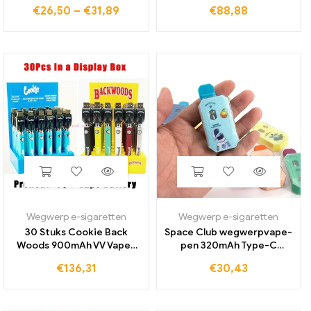
luchtstroomregeling
Vape Pen Dikke Olie
€
26,50
–
€
31,89
€
88,88
1800mah batterij 2ml tank
Cartridges Pod 650 mAh
verstuiver e sigaret rook
Batterij Wax Vaporizer Pen
damp vaporizer vaper
met Verpakking
Wegwerp e-sigaretten
Wegwerp e-sigaretten
30 Stuks Cookie Back
Space Club wegwerpvape-
Woods 900mAh VV Vapes
pen 320mAh Type-C
Batterijen voorverwarmen
batterij 2,0 ml lege peulen
€
136,31
€
30,43
spanning instelbaar met
keramische spoel e-
USB-oplader geschikt voor
sigarettenverdamper voor
dikke oliepatronen tank
dikke olie