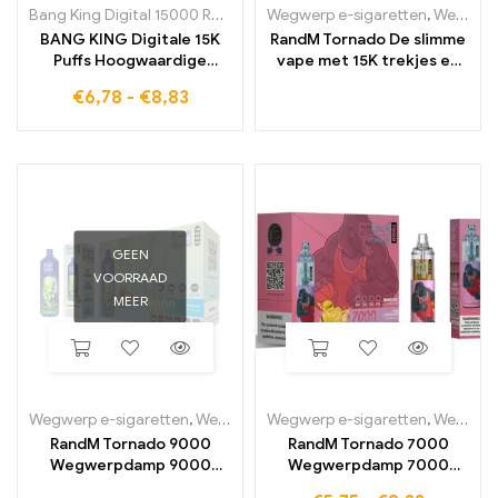
Bang King Digital 15000 Rookwolken
Wegwerp e-sigaretten
,
Wegwerp e-sigaretten in België
BANG KING Digitale 15K
RandM Tornado De slimme
Puffs Hoogwaardige
vape met 15K trekjes en
wegwerp-e-sigaret met
digitaal bedieningsdisplay
€
6,78
-
€
8,83
een intense smaak
GEEN
VOORRAAD
MEER
Wegwerp e-sigaretten
,
Wegwerp e-sigaretten in België
Wegwerp e-sigaretten
,
Wegwerp-e
,
Wegwerp e-sigaretten in België
RandM Tornado 9000
RandM Tornado 7000
Wegwerpdamp 9000
Wegwerpdamp 7000
Rookwolken
Rookwolken