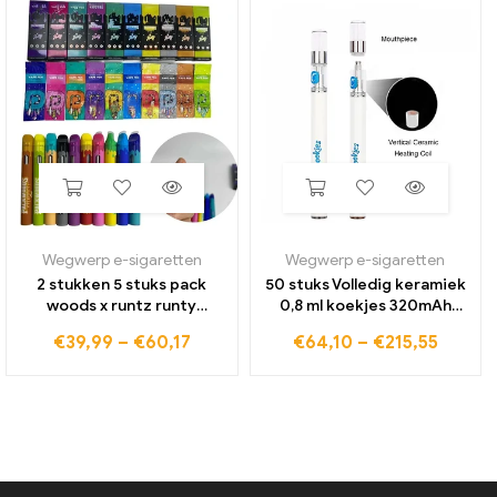
Wegwerp e-sigaretten
Wegwerp e-sigaretten
2 stukken 5 stuks pack
50 stuks Volledig keramiek
woods x runtz runty
0,8 ml koekjes 320mAh
oplaadbare vape pennen
batterij vape pen
€
39,99
–
€
60,17
€
64,10
–
€
215,55
1ml e sigaretten leeg
oplaadbare
apparaat pods 380mah
sigarettenstartsets met
batterij vaporizer vape pen
cartridges dikke
olieverdamper