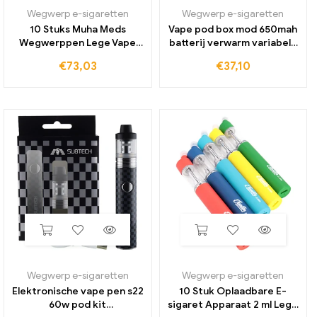
Wegwerp e-sigaretten
Wegwerp e-sigaretten
10 Stuks Muha Meds
Vape pod box mod 650mah
Wegwerppen Lege Vape
batterij verwarm variabele
Pod Oplaadbare 2 Ml Vape
spanning vv vape mods
€
73,03
€
37,10
Cartridge 320 Mah Batterij
met magnetische adapter
Keramische Spoel
voor draadcartridges
Vaporizer Met verpakking
winkelwagen
Wegwerp e-sigaretten
Wegwerp e-sigaretten
Elektronische vape pen s22
10 Stuk Oplaadbare E-
60w pod kit
sigaret Apparaat 2 ml Lege