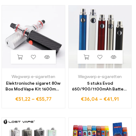
lader
Wegwerp e-sigaretten
Wegwerp e-sigaretten
Elektronische sigaret 80w
5 stuks Evod
Box Mod Vape Kit 1600mAh
650/900/1100mAh Batterij
Ingebouwde batterij 2,5 ml
E Sigaret Ego Batterij voor
€
51,22
–
€
55,77
€
36,04
–
€
41,91
Tank 0,3 Ohm Coil Mods Kit
510 Draad CE4 CE5 Zb
Kohle faser Vaper
verstuiver Vape Pen USB-
Vaporizer
poort onderste lading