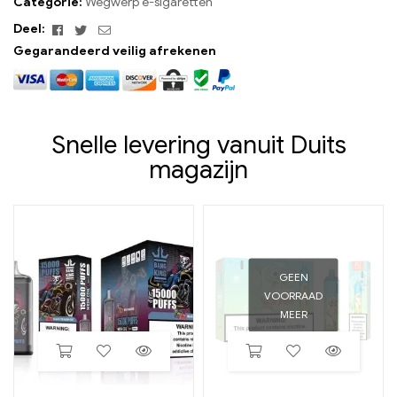
Categorie:
Wegwerp e-sigaretten
Facebook
Twitteren
E-
Deel:
mail
Gegarandeerd veilig afrekenen
Snelle levering vanuit Duits
magazijn
GEEN
VOORRAAD
MEER