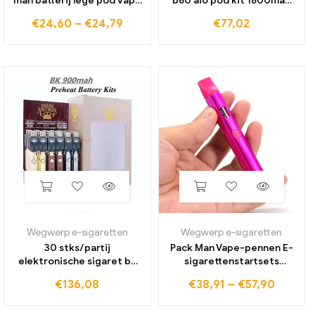
mah batterij lege pod vape
b60 aio pod kit 1600mah
starter kits USB-poort
batterij 60w mod met 5ml
€
24,60
–
€
24,79
€
77,02
opladen voor draad dikke
cartridge fit ub ultra spoel
olie cartridges
elektronische sigaret
winkelwagen
Wegwerp e-sigaretten
Wegwerp e-sigaretten
30 stks/partij
Pack Man Vape-pennen E-
elektronische sigaret bk
sigarettenstartsets
900 mah voorverwarmen
380mAh oplaadbare
€
136,08
€
38,91
–
€
57,90
batterijen kit draad display
batterij Keramische spoel
blister aangepaste
leeg 2,0 ml cartridges pod
spanning batterijen usb
met verpakking