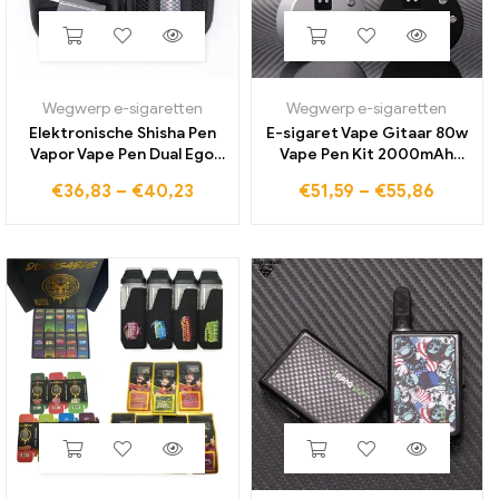
Wegwerp e-sigaretten
Wegwerp e-sigaretten
Elektronische Shisha Pen
E-sigaret Vape Gitaar 80w
Vapor Vape Pen Dual Ego
Vape Pen Kit 2000mAh
Ce4 Zip Vape Kit
Ingebouwde batterij 0,3
€
36,83
–
€
40,23
€
51,59
–
€
55,86
Elektronische sigaret Ego T
Ohm 2ml Tank USB
Batterij Ce4 Verstuiver Kits
Oplaadbare Vapor Pen Box
voor e-sigaretten
Mod Vaper