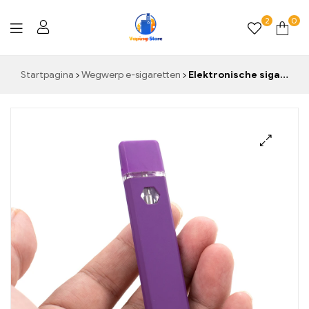
2
0
Vaping-
Startpagina
Wegwerp e-sigaretten
Elektronische sigaret runtz runty vape 280 mah batterij 1 ml lege apparaatpods oplaadbare wegwerp vape-pennen vape pod met doos
Store.de