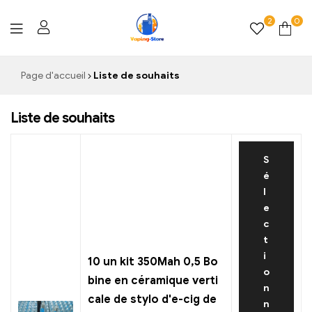
2
0
Vaping-
Page d'accueil
Liste de souhaits
Store.de
Liste de souhaits
S
é
l
e
c
t
i
10 un kit 350Mah 0,5 Bo
o
bine en céramique verti
n
cale de stylo d'e-cig de
n