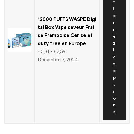
t
i
o
12000 PUFFS WASPE Digi
n
tal Box Vape saveur Frai
n
se Framboise Cerise et
e
duty free en Europe
z
l
€
5,31
-
€
7,59
e
Décembre 7, 2024
s
o
p
t
i
o
n
s