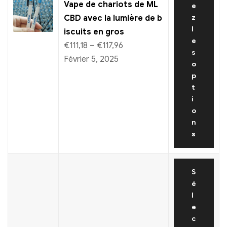
Vape de chariots de ML
e
CBD avec la lumière de b
z
l
iscuits en gros
e
€
111,18
–
€
117,96
s
Février 5, 2025
o
p
t
i
o
n
s
S
é
l
e
c